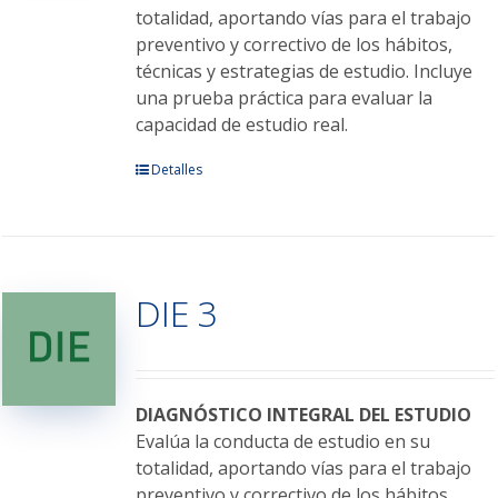
la
totalidad, aportando vías para el trabajo
página
preventivo y correctivo de los hábitos,
de
técnicas y estrategias de estudio. Incluye
producto
una prueba práctica para evaluar la
capacidad de estudio real.
Este
Detalles
producto
tiene
múltiples
variantes.
DIE 3
Las
opciones
se
pueden
elegir
DIAGNÓSTICO INTEGRAL DEL ESTUDIO
en
Evalúa la conducta de estudio en su
la
totalidad, aportando vías para el trabajo
página
preventivo y correctivo de los hábitos,