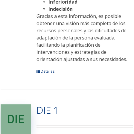
Inferioridad
Indecisión
Gracias a esta información, es posible
obtener una visión más completa de los
recursos personales y las dificultades de
adaptación de la persona evaluada,
facilitando la planificación de
intervenciones y estrategias de
orientación ajustadas a sus necesidades.
Este
Detalles
producto
tiene
múltiples
variantes.
DIE 1
Las
opciones
se
pueden