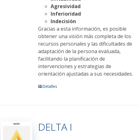
Agresividad
Inferioridad
Indecisión
Gracias a esta información, es posible
obtener una visión más completa de los
recursos personales y las dificultades de
adaptación de la persona evaluada,
facilitando la planificación de
intervenciones y estrategias de
orientación ajustadas a sus necesidades.
Este
Detalles
producto
tiene
múltiples
variantes.
DELTA I
Las
opciones
se