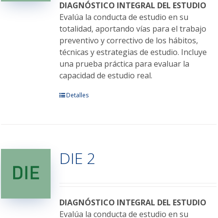
elegir
DIAGNÓSTICO INTEGRAL DEL ESTUDIO
en
Evalúa la conducta de estudio en su
la
totalidad, aportando vías para el trabajo
página
preventivo y correctivo de los hábitos,
de
técnicas y estrategias de estudio. Incluye
producto
una prueba práctica para evaluar la
capacidad de estudio real.
Este
Detalles
producto
tiene
múltiples
variantes.
DIE 2
Las
opciones
se
pueden
elegir
DIAGNÓSTICO INTEGRAL DEL ESTUDIO
en
Evalúa la conducta de estudio en su