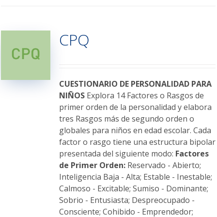
tiene
múltiples
variantes.
CPQ
Las
opciones
se
pueden
elegir
CUESTIONARIO DE PERSONALIDAD PARA
en
NIÑOS
Explora 14 Factores o Rasgos de
la
primer orden de la personalidad y elabora
página
tres Rasgos más de segundo orden o
de
globales para niños en edad escolar. Cada
producto
factor o rasgo tiene una estructura bipolar
presentada del siguiente modo:
Factores
de Primer Orden:
Reservado - Abierto;
Inteligencia Baja - Alta; Estable - Inestable;
Calmoso - Excitable; Sumiso - Dominante;
Sobrio - Entusiasta; Despreocupado -
Consciente; Cohibido - Emprendedor;