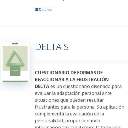
Este
Detalles
producto
tiene
múltiples
variantes.
DELTA S
Las
opciones
se
pueden
elegir
CUESTIONARIO DE FORMAS DE
en
REACCIONAR A LA FRUSTRACIÓN
la
DELTA
es un cuestionario diseñado para
página
evaluar la adaptación personal ante
de
situaciones que pueden resultar
producto
frustrantes para la persona. Su aplicación
complementa la evaluación de la
personalidad, proporcionando
información adicional sobre la forma en