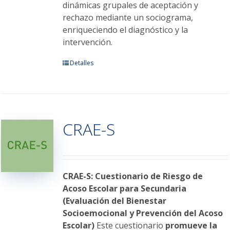
dinámicas grupales de aceptación y
rechazo mediante un sociograma,
enriqueciendo el diagnóstico y la
intervención.
Este
Detalles
producto
tiene
múltiples
variantes.
CRAE-S
Las
opciones
se
pueden
elegir
CRAE-S: Cuestionario de Riesgo de
en
Acoso Escolar para Secundaria
la
(Evaluación del Bienestar
página
Socioemocional y Prevención del Acoso
de
Escolar)
Este cuestionario
promueve la