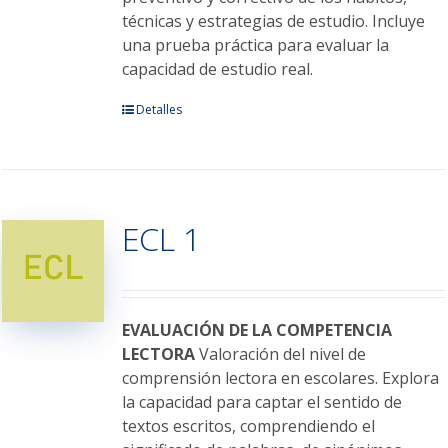
de
técnicas y estrategias de estudio. Incluye
producto
una prueba práctica para evaluar la
capacidad de estudio real.
Este
Detalles
producto
tiene
múltiples
variantes.
ECL 1
Las
opciones
se
pueden
elegir
EVALUACIÓN DE LA COMPETENCIA
en
LECTORA
Valoración del nivel de
la
comprensión lectora en escolares. Explora
página
la capacidad para captar el sentido de
de
textos escritos, comprendiendo el