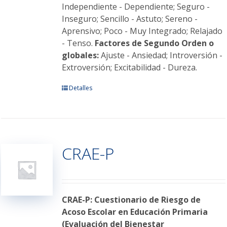
Independiente - Dependiente; Seguro -
Inseguro; Sencillo - Astuto; Sereno -
Aprensivo; Poco - Muy Integrado; Relajado
- Tenso.
Factores de Segundo Orden o
globales:
Ajuste - Ansiedad; Introversión -
Extroversión; Excitabilidad - Dureza.
Este
Detalles
producto
tiene
múltiples
variantes.
CRAE-P
Las
opciones
se
pueden
elegir
CRAE-P: Cuestionario de Riesgo de
en
Acoso Escolar en Educación Primaria
la
(Evaluación del Bienestar