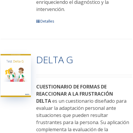
enriqueciendo el diagnóstico y la
intervención.
Este
Detalles
producto
tiene
múltiples
variantes.
DELTA G
Las
opciones
se
pueden
elegir
CUESTIONARIO DE FORMAS DE
en
REACCIONAR A LA FRUSTRACIÓN
la
DELTA
es un cuestionario diseñado para
página
evaluar la adaptación personal ante
de
situaciones que pueden resultar
producto
frustrantes para la persona. Su aplicación
complementa la evaluación de la