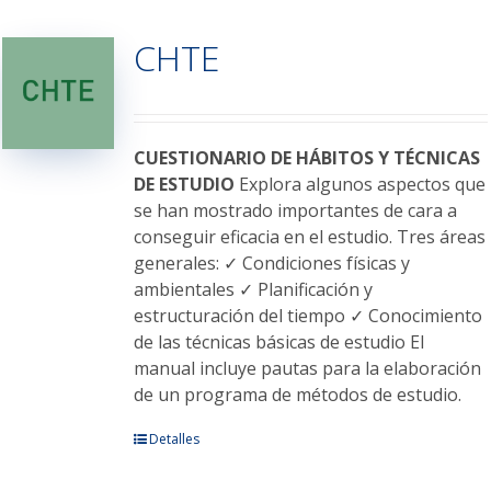
variantes.
CHTE
Las
opciones
se
pueden
elegir
CUESTIONARIO DE HÁBITOS Y TÉCNICAS
en
DE ESTUDIO
Explora algunos aspectos que
la
se han mostrado importantes de cara a
página
conseguir eficacia en el estudio. Tres áreas
de
generales: ✓ Condiciones físicas y
producto
ambientales ✓ Planificación y
estructuración del tiempo ✓ Conocimiento
de las técnicas básicas de estudio El
manual incluye pautas para la elaboración
de un programa de métodos de estudio.
Este
Detalles
producto