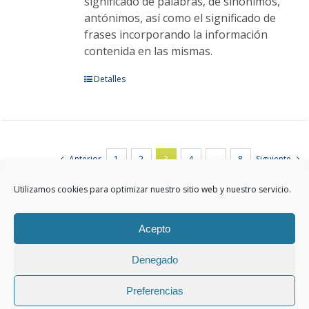
producto
significado de palabras, de sinónimos,
antónimos, así como el significado de
frases incorporando la información
contenida en las mismas.
Este
Detalles
producto
tiene
múltiples
variantes.
Anterior
1
2
3
4
…
8
Siguiente
Las
opciones
Utilizamos cookies para optimizar nuestro sitio web y nuestro servicio.
se
pueden
elegir
Acepto
en
Denegado
la
Aviso legal
|
Protección de Datos
|
Política de cookies
|
Política de calidad
página
Copyright 2023 Educaria Euro S.L.U. – Todos los
Preferencias
de
derechos reservados