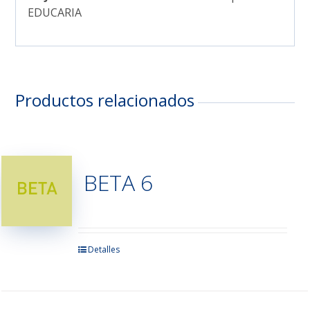
EDUCARIA
Productos relacionados
BETA 6
Este
Detalles
producto
tiene
múltiples