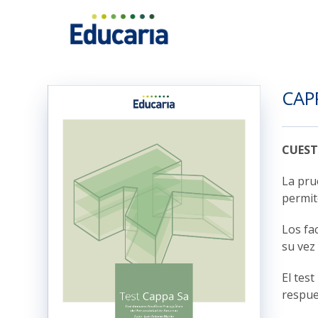
Saltar
al
contenido
CAP
CUEST
La pru
permit
Los fa
su vez
El test
respue