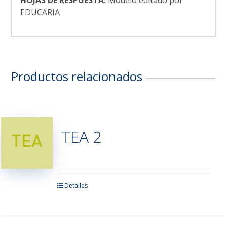
HOJAS DE RESPUESTA:
Modelo editado por
EDUCARIA
Productos relacionados
TEA 2
Este
Detalles
producto
tiene
múltiples