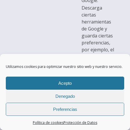
Google.
Descarga
ciertas
herramientas
de Google y
guarda ciertas
preferencias,
por ejemplo, el
número de
resultados de
en 2
Utilizamos cookies para optimizar nuestro sitio web y nuestro servicio.
youtube.com
SSID
búsqueda por
años
página o la
Acepto
activación del
filtro
Denegado
SafeSearch.
Ajusta los
Preferencias
anuncios que
aparecen en la
Política de cookies
Protección de Datos
Búsqueda de