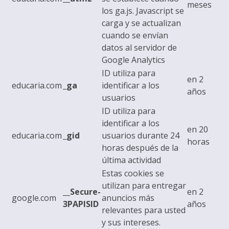
meses
los ga.js. Javascript se
carga y se actualizan
cuando se envían
datos al servidor de
Google Analytics
ID utiliza para
en 2
educaria.com
_ga
identificar a los
años
usuarios
ID utiliza para
identificar a los
en 20
educaria.com
_gid
usuarios durante 24
horas
horas después de la
última actividad
Estas cookies se
utilizan para entregar
__Secure-
en 2
google.com
anuncios más
3PAPISID
años
relevantes para usted
y sus intereses.