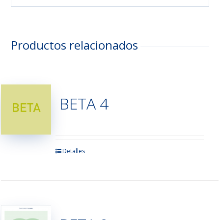
Productos relacionados
BETA 4
Este
Detalles
producto
tiene
múltiples
variantes.
Las