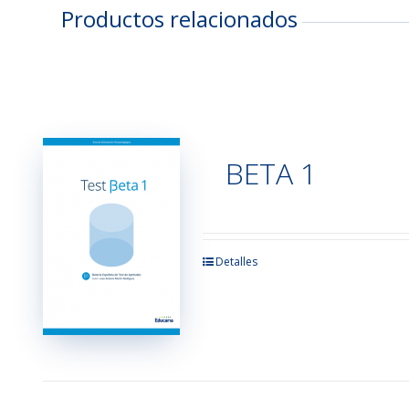
Productos relacionados
BETA 1
Este
Detalles
producto
tiene
múltiples
variantes.
Las
opciones