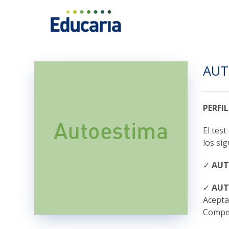
Saltar
al
contenido
AUT
PERFI
El tes
los sig
✓
AUT
✓
AU
Acepta
Compet