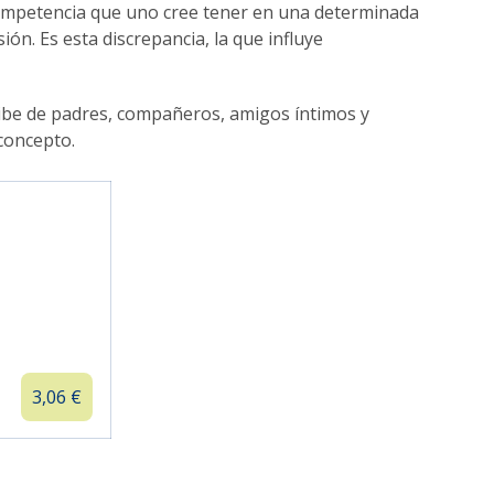
a competencia que uno cree tener en una determinada
ón. Es esta discrepancia, la que influye
cibe de padres, compañeros, amigos íntimos y
oconcepto.
3,06
€