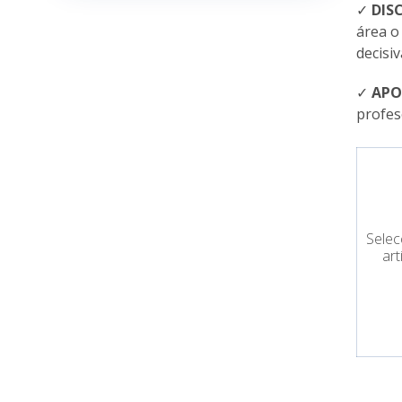
✓
DIS
área o
decisi
✓
APO
profes
Selec
art