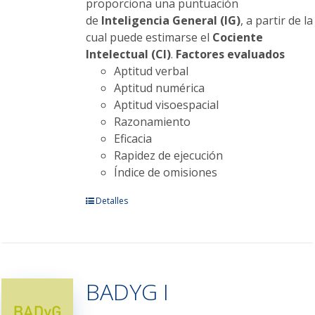
proporciona una puntuación
de
Inteligencia General (IG)
, a partir de la
cual puede estimarse el
Cociente
Intelectual (CI)
.
Factores evaluados
Aptitud verbal
Aptitud numérica
Aptitud visoespacial
Razonamiento
Eficacia
Rapidez de ejecución
Índice de omisiones
Este
Detalles
producto
tiene
múltiples
variantes.
BADYG I
Las
opciones