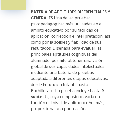
pueden
elegir
BATERÍA DE APTITUDES DIFERENCIALES Y
en
GENERALES
Una de las pruebas
la
psicopedagógicas más utilizadas en el
página
ámbito educativo por su facilidad de
de
aplicación, corrección e interpretación, así
producto
como por la solidez y fiabilidad de sus
resultados. Diseñada para evaluar las
principales aptitudes cognitivas del
alumnado, permite obtener una visión
global de sus capacidades intelectuales
mediante una batería de pruebas
adaptada a diferentes etapas educativas,
desde Educación Infantil hasta
Bachillerato. La prueba incluye hasta
9
subtests
, cuya composición varía en
función del nivel de aplicación. Además,
proporciona una puntuación