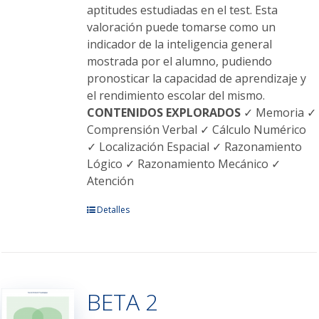
aptitudes estudiadas en el test. Esta
valoración puede tomarse como un
indicador de la inteligencia general
mostrada por el alumno, pudiendo
pronosticar la capacidad de aprendizaje y
el rendimiento escolar del mismo.
CONTENIDOS EXPLORADOS
✓ Memoria ✓
Comprensión Verbal ✓ Cálculo Numérico
✓ Localización Espacial ✓ Razonamiento
Lógico ✓ Razonamiento Mecánico ✓
Atención
Este
Detalles
producto
tiene
múltiples
variantes.
BETA 2
Las
opciones