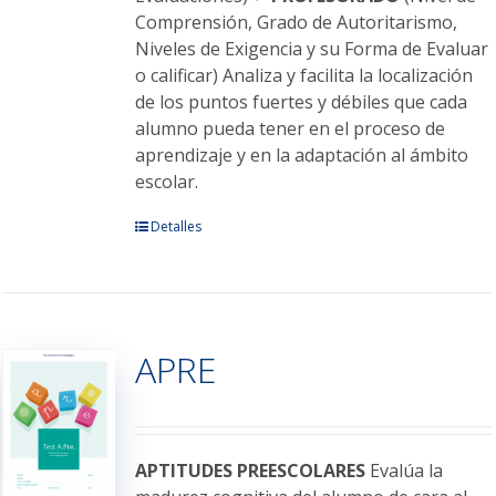
Comprensión, Grado de Autoritarismo,
Niveles de Exigencia y su Forma de Evaluar
o calificar) Analiza y facilita la localización
de los puntos fuertes y débiles que cada
alumno pueda tener en el proceso de
aprendizaje y en la adaptación al ámbito
escolar.
Este
Detalles
producto
tiene
múltiples
variantes.
APRE
Las
opciones
se
pueden
elegir
APTITUDES PREESCOLARES
Evalúa la
en