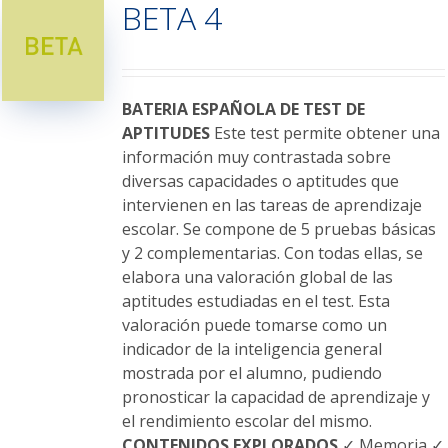
BETA 4
Las
opciones
se
pueden
elegir
BATERIA ESPAÑOLA DE TEST DE
en
APTITUDES
Este test permite obtener una
la
información muy contrastada sobre
página
diversas capacidades o aptitudes que
de
intervienen en las tareas de aprendizaje
producto
escolar. Se compone de 5 pruebas básicas
y 2 complementarias. Con todas ellas, se
elabora una valoración global de las
aptitudes estudiadas en el test. Esta
valoración puede tomarse como un
indicador de la inteligencia general
mostrada por el alumno, pudiendo
pronosticar la capacidad de aprendizaje y
el rendimiento escolar del mismo.
CONTENIDOS EXPLORADOS
✓ Memoria ✓