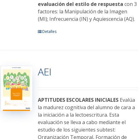
evaluación del estilo de respuesta
con 3
factores: la Manipulación de la Imagen
(MI); Infrecuencia (IN) y Aquiescencia (AQ).
Este
Detalles
producto
tiene
múltiples
variantes.
AEI
Las
opciones
se
pueden
elegir
APTITUDES ESCOLARES INICIALES
Evalúa
en
la madurez cognitiva del alumno de cara a
la
la iniciación a la lectoescritura. Esta
página
evaluación se lleva a cabo mediante el
de
estudio de los siguientes subtest:
producto
Organización Temporal, Formación de