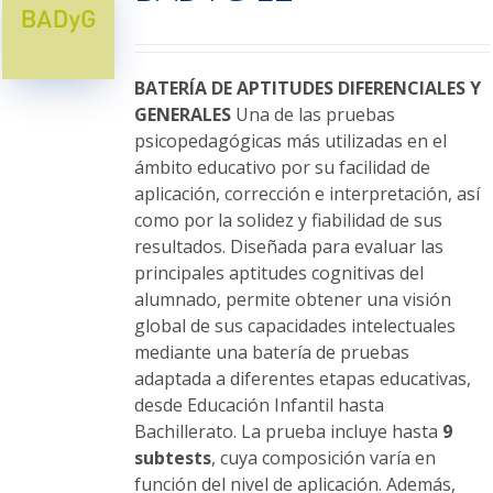
opciones
se
pueden
elegir
BATERÍA DE APTITUDES DIFERENCIALES Y
en
GENERALES
Una de las pruebas
la
psicopedagógicas más utilizadas en el
página
ámbito educativo por su facilidad de
de
aplicación, corrección e interpretación, así
producto
como por la solidez y fiabilidad de sus
resultados. Diseñada para evaluar las
principales aptitudes cognitivas del
alumnado, permite obtener una visión
global de sus capacidades intelectuales
mediante una batería de pruebas
adaptada a diferentes etapas educativas,
desde Educación Infantil hasta
Bachillerato. La prueba incluye hasta
9
subtests
, cuya composición varía en
función del nivel de aplicación. Además,