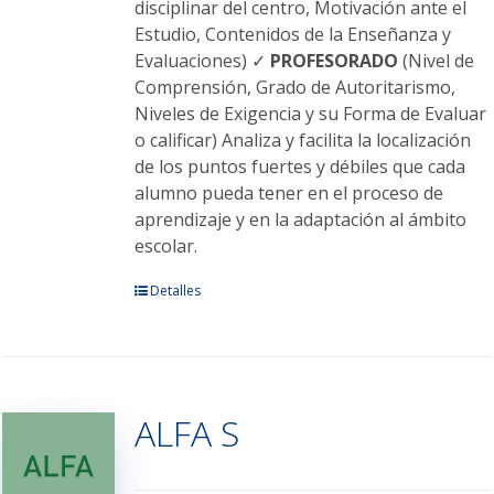
disciplinar del centro, Motivación ante el
Estudio, Contenidos de la Enseñanza y
Evaluaciones) ✓
PROFESORADO
(Nivel de
Comprensión, Grado de Autoritarismo,
Niveles de Exigencia y su Forma de Evaluar
o calificar) Analiza y facilita la localización
de los puntos fuertes y débiles que cada
alumno pueda tener en el proceso de
aprendizaje y en la adaptación al ámbito
escolar.
Este
Detalles
producto
tiene
múltiples
variantes.
ALFA S
Las
opciones
se