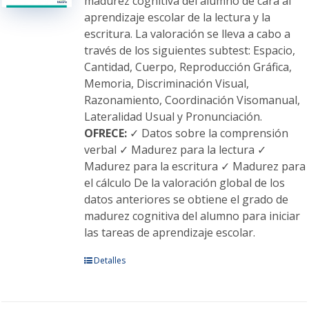
madurez cognitiva del alumno de cara al
la
aprendizaje escolar de la lectura y la
página
escritura. La valoración se lleva a cabo a
de
través de los siguientes subtest: Espacio,
producto
Cantidad, Cuerpo, Reproducción Gráfica,
Memoria, Discriminación Visual,
Razonamiento, Coordinación Visomanual,
Lateralidad Usual y Pronunciación.
OFRECE:
✓ Datos sobre la comprensión
verbal ✓ Madurez para la lectura ✓
Madurez para la escritura ✓ Madurez para
el cálculo De la valoración global de los
datos anteriores se obtiene el grado de
madurez cognitiva del alumno para iniciar
las tareas de aprendizaje escolar.
Este
Detalles
producto
tiene