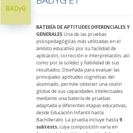
opciones
se
pueden
elegir
BATERÍA DE APTITUDES DIFERENCIALES Y
en
GENERALES
Una de las pruebas
la
psicopedagógicas más utilizadas en el
página
ámbito educativo por su facilidad de
de
aplicación, corrección e interpretación, así
producto
como por la solidez y fiabilidad de sus
resultados. Diseñada para evaluar las
principales aptitudes cognitivas del
alumnado, permite obtener una visión
global de sus capacidades intelectuales
mediante una batería de pruebas
adaptada a diferentes etapas educativas,
desde Educación Infantil hasta
Bachillerato. La prueba incluye hasta
9
subtests
, cuya composición varía en