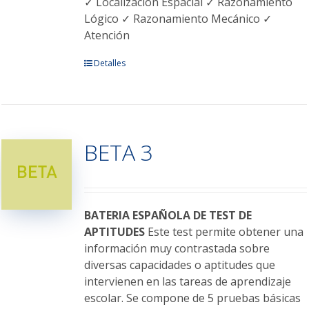
✓ Localización Espacial ✓ Razonamiento
Lógico ✓ Razonamiento Mecánico ✓
Atención
Este
Detalles
producto
tiene
múltiples
variantes.
BETA 3
Las
opciones
se
pueden
elegir
BATERIA ESPAÑOLA DE TEST DE
en
APTITUDES
Este test permite obtener una
la
información muy contrastada sobre
página
diversas capacidades o aptitudes que
de
intervienen en las tareas de aprendizaje
producto
escolar. Se compone de 5 pruebas básicas