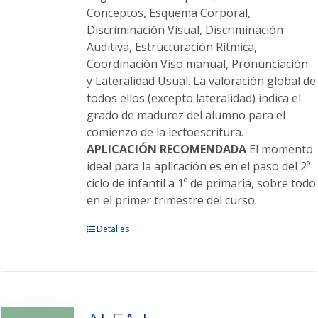
Conceptos, Esquema Corporal,
Discriminación Visual, Discriminación
Auditiva, Estructuración Rítmica,
Coordinación Viso manual, Pronunciación
y Lateralidad Usual. La valoración global de
todos ellos (excepto lateralidad) indica el
grado de madurez del alumno para el
comienzo de la lectoescritura.
APLICACIÓN RECOMENDADA
El momento
ideal para la aplicación es en el paso del 2º
ciclo de infantil a 1º de primaria, sobre todo
en el primer trimestre del curso.
Este
Detalles
producto
tiene
múltiples
variantes.
Las