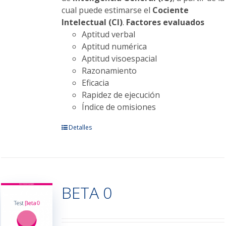
cual puede estimarse el
Cociente
Intelectual (CI)
.
Factores evaluados
Aptitud verbal
Aptitud numérica
Aptitud visoespacial
Razonamiento
Eficacia
Rapidez de ejecución
Índice de omisiones
Este
Detalles
producto
tiene
múltiples
variantes.
BETA 0
Las
opciones
se
pueden