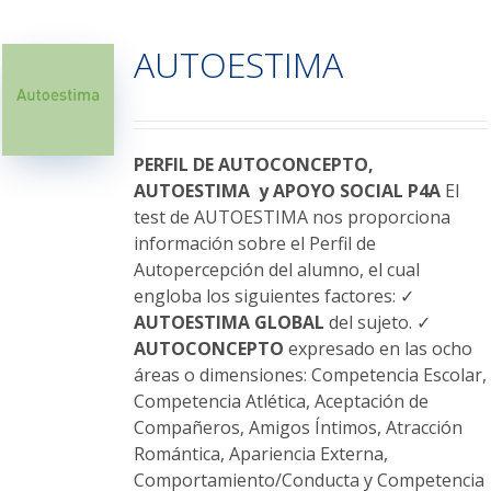
múltiples
variantes.
AUTOESTIMA
Las
opciones
se
pueden
elegir
PERFIL DE AUTOCONCEPTO,
en
AUTOESTIMA y APOYO SOCIAL P4A
El
la
test de AUTOESTIMA nos proporciona
página
información sobre el Perfil de
de
Autopercepción del alumno, el cual
producto
engloba los siguientes factores: ✓
AUTOESTIMA GLOBAL
del sujeto. ✓
AUTOCONCEPTO
expresado en las ocho
áreas o dimensiones: Competencia Escolar,
Competencia Atlética, Aceptación de
Compañeros, Amigos Íntimos, Atracción
Romántica, Apariencia Externa,
Comportamiento/Conducta y Competencia