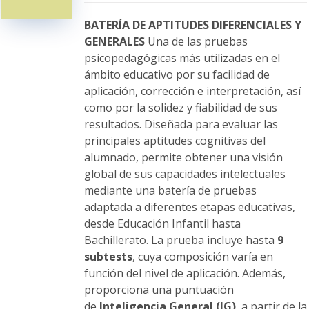
pueden
elegir
BATERÍA DE APTITUDES DIFERENCIALES Y
en
GENERALES
Una de las pruebas
la
psicopedagógicas más utilizadas en el
página
ámbito educativo por su facilidad de
de
aplicación, corrección e interpretación, así
producto
como por la solidez y fiabilidad de sus
resultados. Diseñada para evaluar las
principales aptitudes cognitivas del
alumnado, permite obtener una visión
global de sus capacidades intelectuales
mediante una batería de pruebas
adaptada a diferentes etapas educativas,
desde Educación Infantil hasta
Bachillerato. La prueba incluye hasta
9
subtests
, cuya composición varía en
función del nivel de aplicación. Además,
proporciona una puntuación
de
Inteligencia General (IG)
, a partir de la