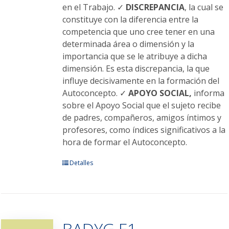
en el Trabajo. ✓
DISCREPANCIA
, la cual se
constituye con la diferencia entre la
competencia que uno cree tener en una
determinada área o dimensión y la
importancia que se le atribuye a dicha
dimensión. Es esta discrepancia, la que
influye decisivamente en la formación del
Autoconcepto. ✓
APOYO SOCIAL,
informa
sobre el Apoyo Social que el sujeto recibe
de padres, compañeros, amigos íntimos y
profesores, como índices significativos a la
hora de formar el Autoconcepto.
Este
Detalles
producto
tiene
múltiples
variantes.
BADYG E1
Las