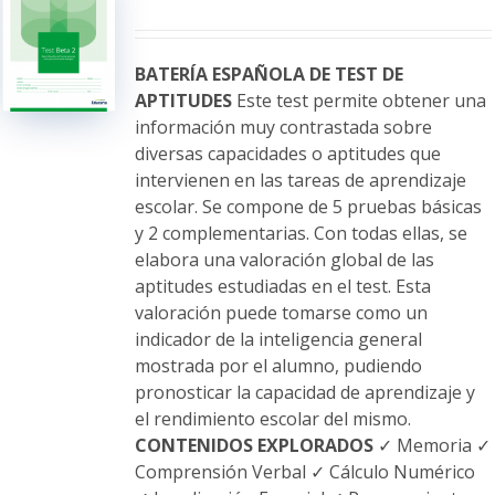
se
pueden
elegir
BATERÍA ESPAÑOLA DE TEST DE
en
APTITUDES
Este test permite obtener una
la
información muy contrastada sobre
página
diversas capacidades o aptitudes que
de
intervienen en las tareas de aprendizaje
producto
escolar. Se compone de 5 pruebas básicas
y 2 complementarias. Con todas ellas, se
elabora una valoración global de las
aptitudes estudiadas en el test. Esta
valoración puede tomarse como un
indicador de la inteligencia general
mostrada por el alumno, pudiendo
pronosticar la capacidad de aprendizaje y
el rendimiento escolar del mismo.
CONTENIDOS EXPLORADOS
✓ Memoria ✓
Comprensión Verbal ✓ Cálculo Numérico