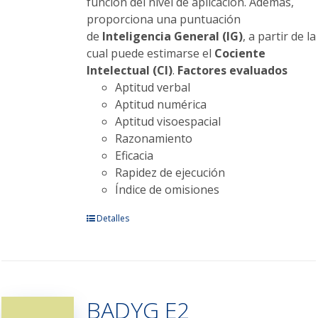
función del nivel de aplicación. Además,
proporciona una puntuación
de
Inteligencia General (IG)
, a partir de la
cual puede estimarse el
Cociente
Intelectual (CI)
.
Factores evaluados
Aptitud verbal
Aptitud numérica
Aptitud visoespacial
Razonamiento
Eficacia
Rapidez de ejecución
Índice de omisiones
Este
Detalles
producto
tiene
múltiples
variantes.
BADYG E2
Las