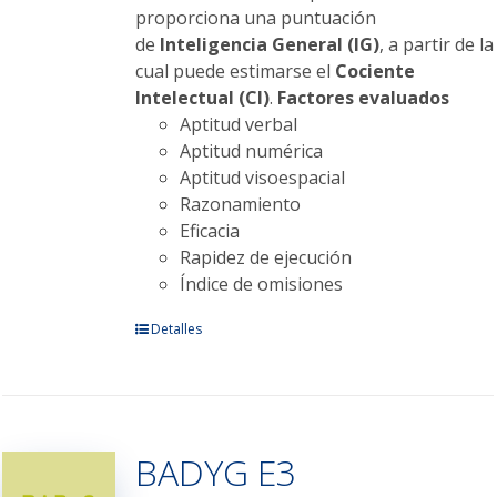
proporciona una puntuación
de
Inteligencia General (IG)
, a partir de la
cual puede estimarse el
Cociente
Intelectual (CI)
.
Factores evaluados
Aptitud verbal
Aptitud numérica
Aptitud visoespacial
Razonamiento
Eficacia
Rapidez de ejecución
Índice de omisiones
Este
Detalles
producto
tiene
múltiples
variantes.
BADYG E3
Las
opciones