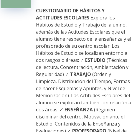
pueden
elegir
CUESTIONARIO DE HÁBITOS Y
en
ACTITUDES ESCOLARES
Explora los
la
Hábitos de Estudio y Trabajo del alumno,
página
además de las Actitudes Escolares que el
de
alumno tiene respecto de la enseñanza y el
producto
profesorado de su centro escolar. Los
Hábitos de Estudio se localizan entorno a
dos rasgos o áreas: ✓
ESTUDIO
(Técnicas
de lectura, Concentración, Ambientación y
Regularidad) ✓
TRABAJO
(Orden y
Limpieza, Distribución del Tiempo, Formas
de hacer Esquemas y Apuntes, y Nivel de
Memorización). Las Actitudes Escolares del
alumno se exploran también con relación a
dos áreas: ✓
ENSEÑANZA
(Régimen
disciplinar del centro, Motivación ante el
Estudio, Contenidos de la Enseñanza y
Evaluaciones) ✓
PROFESORADO
(Nivel de