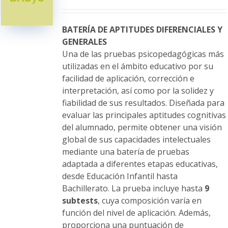
se
pueden
elegir
BATERÍA DE APTITUDES DIFERENCIALES Y
en
GENERALES
la
Una de las pruebas psicopedagógicas más
página
utilizadas en el ámbito educativo por su
de
facilidad de aplicación, corrección e
producto
interpretación, así como por la solidez y
fiabilidad de sus resultados. Diseñada para
evaluar las principales aptitudes cognitivas
del alumnado, permite obtener una visión
global de sus capacidades intelectuales
mediante una batería de pruebas
adaptada a diferentes etapas educativas,
desde Educación Infantil hasta
Bachillerato. La prueba incluye hasta
9
subtests
, cuya composición varía en
función del nivel de aplicación. Además,
proporciona una puntuación de