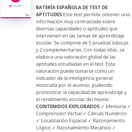
elegir
BATERÍA ESPAÑOLA DE TEST DE
en
APTITUDES
Este test permite obtener una
la
información muy contrastada sobre
página
diversas capacidades o aptitudes que
de
intervienen en las tareas de aprendizaje
producto
escolar. Se compone de 5 pruebas básicas
y 2 complementarias. Con todas ellas, se
elabora una valoración global de las
aptitudes estudiadas en el test. Esta
valoración puede tomarse como un
indicador de la inteligencia general
mostrada por el alumno, pudiendo
pronosticar la capacidad de aprendizaje y
el rendimiento escolar del mismo.
CONTENIDOS EXPLORADOS
✓ Memoria ✓
Comprensión Verbal ✓ Cálculo Numérico
✓ Localización Espacial ✓ Razonamiento
Lógico ✓ Razonamiento Mecánico ✓