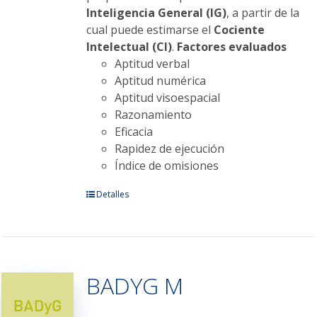
Inteligencia General (IG)
, a partir de la
cual puede estimarse el
Cociente
Intelectual (CI)
.
Factores evaluados
Aptitud verbal
Aptitud numérica
Aptitud visoespacial
Razonamiento
Eficacia
Rapidez de ejecución
Índice de omisiones
Este
Detalles
producto
tiene
múltiples
variantes.
BADYG M
Las
opciones
se