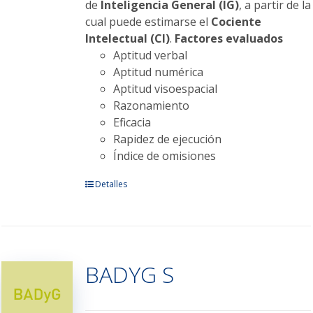
de
Inteligencia General (IG)
, a partir de la
cual puede estimarse el
Cociente
Intelectual (CI)
.
Factores evaluados
Aptitud verbal
Aptitud numérica
Aptitud visoespacial
Razonamiento
Eficacia
Rapidez de ejecución
Índice de omisiones
Este
Detalles
producto
tiene
múltiples
variantes.
BADYG S
Las
opciones
se