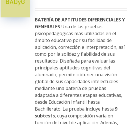
se
pueden
elegir
BATERÍA DE APTITUDES DIFERENCIALES Y
en
GENERALES
Una de las pruebas
la
psicopedagógicas más utilizadas en el
página
ámbito educativo por su facilidad de
de
aplicación, corrección e interpretación, así
producto
como por la solidez y fiabilidad de sus
resultados. Diseñada para evaluar las
principales aptitudes cognitivas del
alumnado, permite obtener una visión
global de sus capacidades intelectuales
mediante una batería de pruebas
adaptada a diferentes etapas educativas,
desde Educación Infantil hasta
Bachillerato. La prueba incluye hasta
9
subtests
, cuya composición varía en
función del nivel de aplicación. Además,