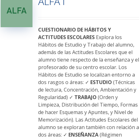
ALFA I
opciones
se
pueden
elegir
CUESTIONARIO DE HÁBITOS Y
en
ACTITUDES ESCOLARES
Explora los
la
Hábitos de Estudio y Trabajo del alumno,
página
además de las Actitudes Escolares que el
de
alumno tiene respecto de la enseñanza y el
producto
profesorado de su centro escolar. Los
Hábitos de Estudio se localizan entorno a
dos rasgos o áreas: ✓
ESTUDIO
(Técnicas
de lectura, Concentración, Ambientación y
Regularidad) ✓
TRABAJO
(Orden y
Limpieza, Distribución del Tiempo, Formas
de hacer Esquemas y Apuntes, y Nivel de
Memorización). Las Actitudes Escolares del
alumno se exploran también con relación a
dos áreas: ✓
ENSEÑANZA
(Régimen