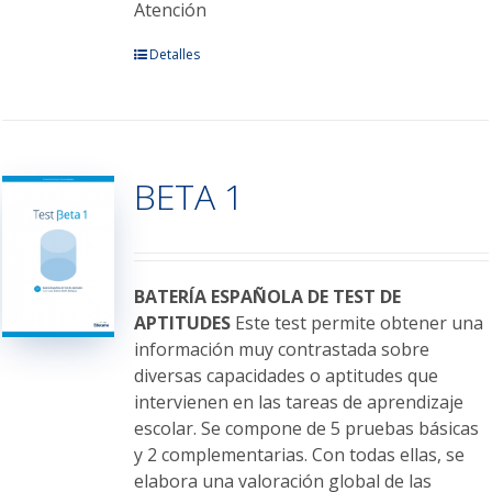
Atención
Este
Detalles
producto
tiene
múltiples
variantes.
BETA 1
Las
opciones
se
pueden
elegir
BATERÍA ESPAÑOLA DE TEST DE
en
APTITUDES
Este test permite obtener una
la
información muy contrastada sobre
página
diversas capacidades o aptitudes que
de
intervienen en las tareas de aprendizaje
producto
escolar. Se compone de 5 pruebas básicas
y 2 complementarias. Con todas ellas, se
elabora una valoración global de las