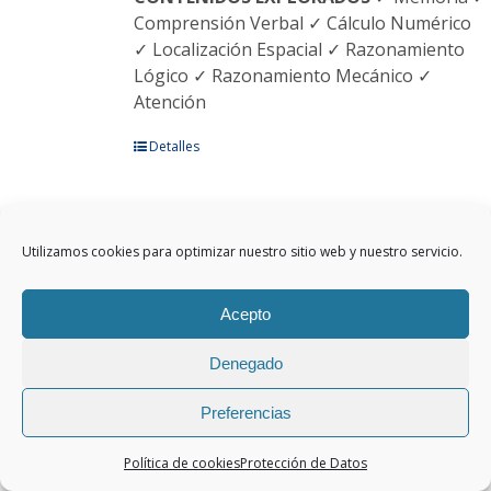
Comprensión Verbal ✓ Cálculo Numérico
✓ Localización Espacial ✓ Razonamiento
Lógico ✓ Razonamiento Mecánico ✓
Atención
Este
Detalles
producto
tiene
múltiples
Utilizamos cookies para optimizar nuestro sitio web y nuestro servicio.
variantes.
BETA 5
Las
opciones
Acepto
se
pueden
Denegado
elegir
BATERIA ESPAÑOLA DE TEST DE
en
APTITUDES
Este test permite obtener una
Preferencias
la
información muy contrastada sobre
página
Política de cookies
Protección de Datos
diversas capacidades o aptitudes que