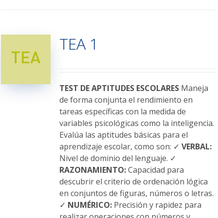
tiene
múltiples
variantes.
TEA 1
Las
opciones
se
pueden
elegir
TEST DE APTITUDES ESCOLARES
Maneja
en
de forma conjunta el rendimiento en
la
tareas específicas con la medida de
página
variables psicológicas como la inteligencia.
de
Evalúa las aptitudes básicas para el
producto
aprendizaje escolar, como son: ✓
VERBAL:
Nivel de dominio del lenguaje. ✓
RAZONAMIENTO:
Capacidad para
descubrir el criterio de ordenación lógica
en conjuntos de figuras, números o letras.
✓
NUMÉRICO:
Precisión y rapidez para
realizar operaciones con números y