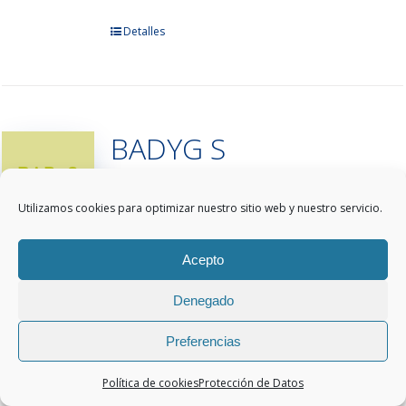
Este
Detalles
producto
tiene
múltiples
variantes.
BADYG S
Las
opciones
se
pueden
Utilizamos cookies para optimizar nuestro sitio web y nuestro servicio.
elegir
BATERÍA DE APTITUDES DIFERENCIALES Y
en
GENERALES
Una de las pruebas
Acepto
la
psicopedagógicas más utilizadas en el
página
ámbito educativo por su facilidad de
Denegado
de
aplicación, corrección e interpretación, así
producto
como por la solidez y fiabilidad de sus
Preferencias
resultados. Diseñada para evaluar las
principales aptitudes cognitivas del
Política de cookies
Protección de Datos
alumnado, permite obtener una visión