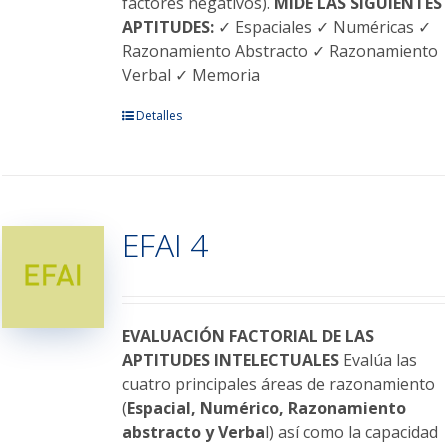
factores negativos).
MIDE LAS SIGUIENTES
APTITUDES:
✓ Espaciales ✓ Numéricas ✓
Razonamiento Abstracto ✓ Razonamiento
Verbal ✓ Memoria
Este
Detalles
producto
tiene
múltiples
variantes.
EFAI 4
Las
opciones
se
pueden
elegir
EVALUACIÓN FACTORIAL DE LAS
en
APTITUDES INTELECTUALES
Evalúa las
la
cuatro principales áreas de razonamiento
página
(
Espacial, Numérico, Razonamiento
de
abstracto y Verba
l) así como la capacidad