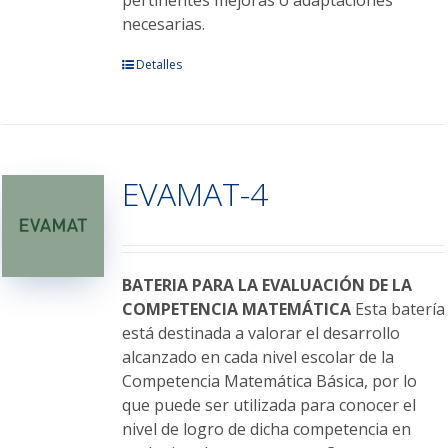
pertinentes mejoras o adaptaciones
necesarias.
Este
Detalles
producto
tiene
múltiples
variantes.
EVAMAT-4
Las
opciones
se
pueden
elegir
BATERIA PARA LA EVALUACIÓN DE LA
en
COMPETENCIA MATEMÁTICA
Esta batería
la
está destinada a valorar el desarrollo
página
alcanzado en cada nivel escolar de la
de
Competencia Matemática Básica, por lo
producto
que puede ser utilizada para conocer el
nivel de logro de dicha competencia en