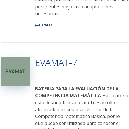
pertinentes mejoras o adaptaciones
necesarias.
Este
Detalles
producto
tiene
múltiples
variantes.
EVAMAT-7
Las
opciones
se
pueden
elegir
BATERIA PARA LA EVALUACIÓN DE LA
en
COMPETENCIA MATEMÁTICA
Esta batería
la
está destinada a valorar el desarrollo
página
alcanzado en cada nivel escolar de la
de
Competencia Matemática Básica, por lo
producto
que puede ser utilizada para conocer el