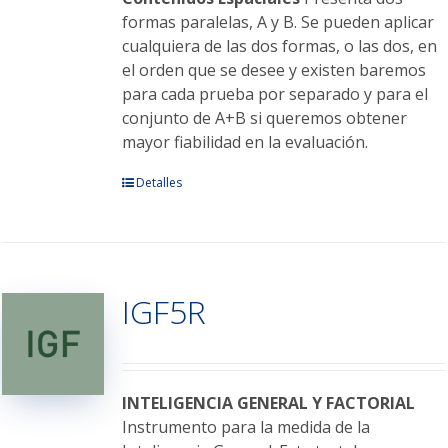
formas paralelas, A y B. Se pueden aplicar
cualquiera de las dos formas, o las dos, en
el orden que se desee y existen baremos
para cada prueba por separado y para el
conjunto de A+B si queremos obtener
mayor fiabilidad en la evaluación.
Este
Detalles
producto
tiene
múltiples
variantes.
IGF5R
Las
opciones
se
pueden
elegir
INTELIGENCIA GENERAL Y FACTORIAL
en
Instrumento para la medida de la