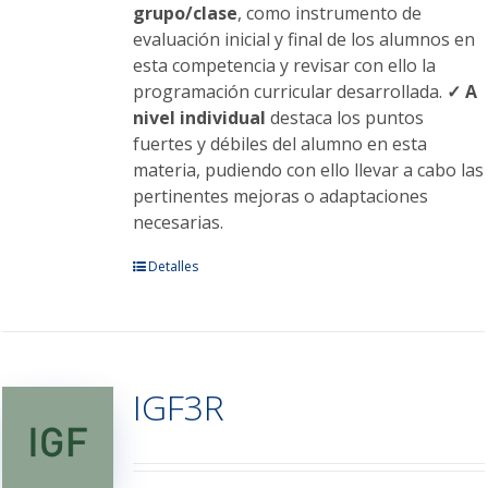
grupo/clase
, como instrumento de
evaluación inicial y final de los alumnos en
esta competencia y revisar con ello la
programación curricular desarrollada.
✓ A
nivel individual
destaca los puntos
fuertes y débiles del alumno en esta
materia, pudiendo con ello llevar a cabo las
pertinentes mejoras o adaptaciones
necesarias.
Este
Detalles
producto
tiene
múltiples
variantes.
IGF3R
Las
opciones
se
pueden