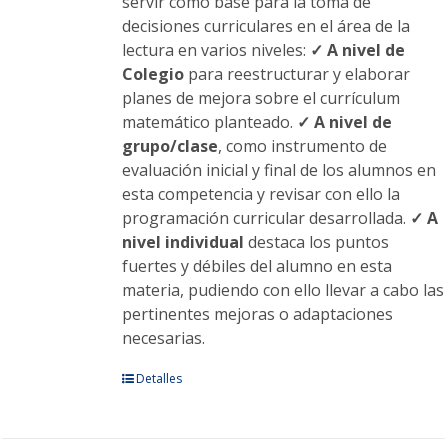
servir como base para la toma de
decisiones curriculares en el área de la
lectura en varios niveles:
✓ A nivel de
Colegio
para reestructurar y elaborar
planes de mejora sobre el currículum
matemático planteado.
✓ A nivel de
grupo/clase
, como instrumento de
evaluación inicial y final de los alumnos en
esta competencia y revisar con ello la
programación curricular desarrollada.
✓ A
nivel individual
destaca los puntos
fuertes y débiles del alumno en esta
materia, pudiendo con ello llevar a cabo las
pertinentes mejoras o adaptaciones
necesarias.
Este
Detalles
producto
tiene