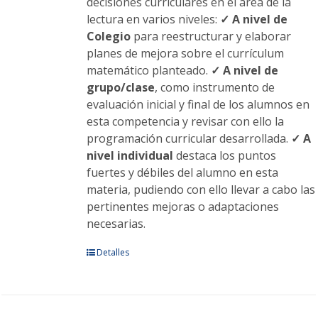
decisiones curriculares en el área de la
lectura en varios niveles:
✓ A nivel de
Colegio
para reestructurar y elaborar
planes de mejora sobre el currículum
matemático planteado.
✓ A nivel de
grupo/clase
, como instrumento de
evaluación inicial y final de los alumnos en
esta competencia y revisar con ello la
programación curricular desarrollada.
✓ A
nivel individual
destaca los puntos
fuertes y débiles del alumno en esta
materia, pudiendo con ello llevar a cabo las
pertinentes mejoras o adaptaciones
necesarias.
Este
Detalles
producto
tiene
múltiples