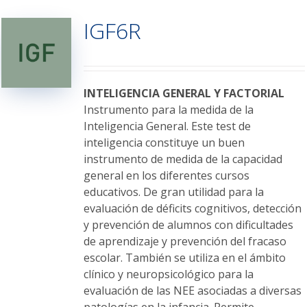
variantes.
IGF6R
Las
opciones
se
pueden
elegir
INTELIGENCIA GENERAL Y FACTORIAL
en
Instrumento para la medida de la
la
Inteligencia General. Este test de
página
inteligencia constituye un buen
de
instrumento de medida de la capacidad
producto
general en los diferentes cursos
educativos. De gran utilidad para la
evaluación de déficits cognitivos, detección
y prevención de alumnos con dificultades
de aprendizaje y prevención del fracaso
escolar. También se utiliza en el ámbito
clínico y neuropsicológico para la
evaluación de las NEE asociadas a diversas