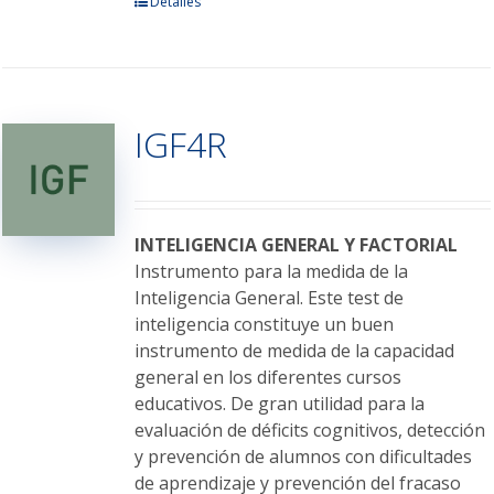
Este
Detalles
producto
tiene
múltiples
variantes.
IGF4R
Las
opciones
se
pueden
elegir
INTELIGENCIA GENERAL Y FACTORIAL
en
Instrumento para la medida de la
la
Inteligencia General. Este test de
página
inteligencia constituye un buen
de
instrumento de medida de la capacidad
producto
general en los diferentes cursos
educativos. De gran utilidad para la
evaluación de déficits cognitivos, detección
y prevención de alumnos con dificultades
de aprendizaje y prevención del fracaso