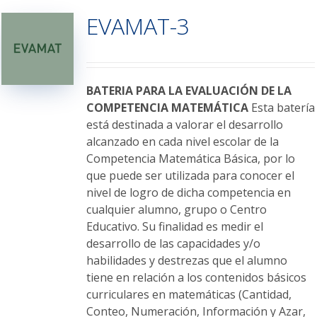
variantes.
EVAMAT-3
Las
opciones
se
pueden
elegir
BATERIA PARA LA EVALUACIÓN DE LA
en
COMPETENCIA MATEMÁTICA
Esta batería
la
está destinada a valorar el desarrollo
página
alcanzado en cada nivel escolar de la
de
Competencia Matemática Básica, por lo
producto
que puede ser utilizada para conocer el
nivel de logro de dicha competencia en
cualquier alumno, grupo o Centro
Educativo. Su finalidad es medir el
desarrollo de las capacidades y/o
habilidades y destrezas que el alumno
tiene en relación a los contenidos básicos
curriculares en matemáticas (Cantidad,
Conteo, Numeración, Información y Azar,