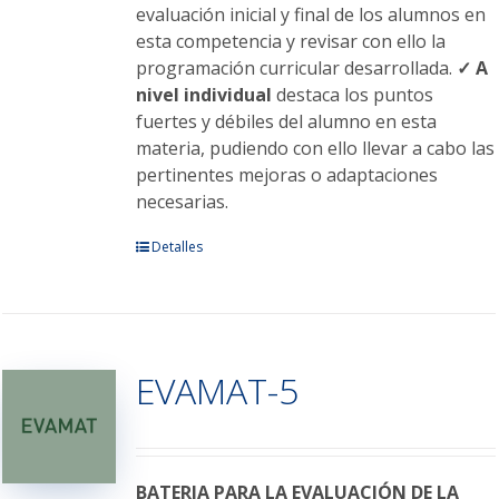
evaluación inicial y final de los alumnos en
esta competencia y revisar con ello la
programación curricular desarrollada.
✓ A
nivel individual
destaca los puntos
fuertes y débiles del alumno en esta
materia, pudiendo con ello llevar a cabo las
pertinentes mejoras o adaptaciones
necesarias.
Este
Detalles
producto
tiene
múltiples
variantes.
EVAMAT-5
Las
opciones
se
pueden
elegir
BATERIA PARA LA EVALUACIÓN DE LA