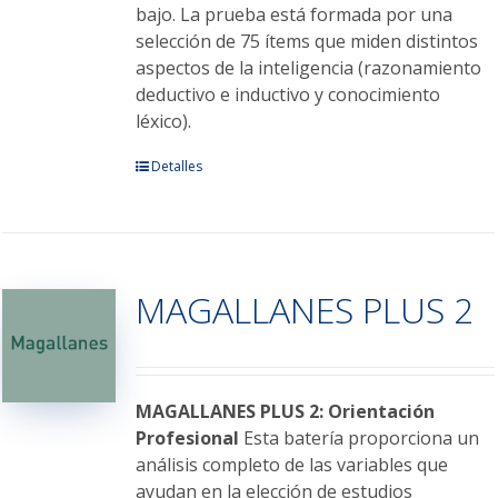
bajo. La prueba está formada por una
selección de 75 ítems que miden distintos
aspectos de la inteligencia (razonamiento
deductivo e inductivo y conocimiento
léxico).
Este
Detalles
producto
tiene
múltiples
variantes.
MAGALLANES PLUS 2
Las
opciones
se
pueden
elegir
MAGALLANES PLUS 2: Orientación
en
Profesional
Esta batería proporciona un
la
análisis completo de las variables que
página
ayudan en la elección de estudios