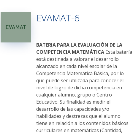
múltiples
variantes.
EVAMAT-6
Las
opciones
se
pueden
elegir
BATERIA PARA LA EVALUACIÓN DE LA
en
COMPETENCIA MATEMÁTICA
Esta batería
la
está destinada a valorar el desarrollo
página
alcanzado en cada nivel escolar de la
de
Competencia Matemática Básica, por lo
producto
que puede ser utilizada para conocer el
nivel de logro de dicha competencia en
cualquier alumno, grupo o Centro
Educativo. Su finalidad es medir el
desarrollo de las capacidades y/o
habilidades y destrezas que el alumno
tiene en relación a los contenidos básicos
curriculares en matemáticas (Cantidad,