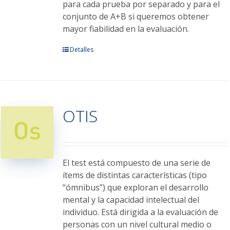
para cada prueba por separado y para el
conjunto de A+B si queremos obtener
mayor fiabilidad en la evaluación.
Este
Detalles
producto
tiene
múltiples
variantes.
OTIS
Las
opciones
se
pueden
elegir
El test está compuesto de una serie de
en
ítems de distintas características (tipo
la
“ómnibus”) que exploran el desarrollo
página
mental y la capacidad intelectual del
de
individuo. Está dirigida a la evaluación de
producto
personas con un nivel cultural medio o