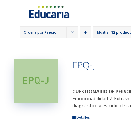
Saltar
al
contenido
Ordena por
Precio
Mostrar
12 produc
EPQ-J
CUESTIONARIO DE PERSO
Emocionabilidad ✓ Extraver
diagnóstico y estudio de ca
Este
Detalles
producto