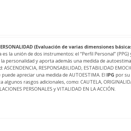
ERSONALIDAD (Evaluación de varias dimensiones básicas 
es la unión de dos instrumentos: el “Perfil Personal” (PPG) y
e la personalidad y aporta además una medida de autoestima
idad: ASCENDENCIA, RESPONSABILIDAD, ESTABILIDAD EMOCI
se puede apreciar una medida de AUTOESTIMA. El
IPG
por su 
za algunos rasgos adicionales, como: CAUTELA, ORIGINA
ACIONES PERSONALES y VITALIDAD EN LA ACCIÓN.