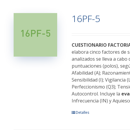
múltiples
variantes.
16PF-5
Las
opciones
se
pueden
elegir
CUESTIONARIO FACTORIA
en
elabora cinco factores de 
la
analizados se lleva a cabo
página
puntuaciones (polos), segú
de
Afabilidad (A); Razonamient
producto
Sensibilidad (I); Vigilancia
Perfeccionismo (Q3); Tensi
Autocontrol. Incluye la
eva
Infrecuencia (IN) y Aquiesc
Este
Detalles
producto
tiene