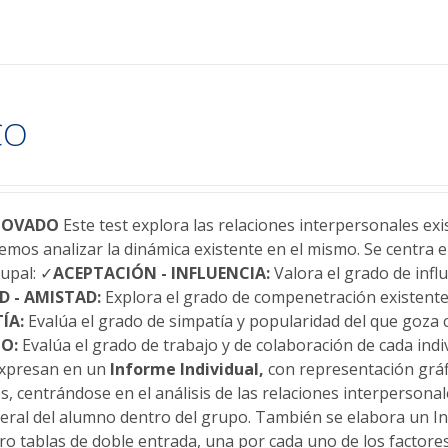
CO
NOVADO
Este test explora las relaciones interpersonales ex
emos analizar la dinámica existente en el mismo. Se centra 
rupal: ✓
ACEPTACIÓN - INFLUENCIA:
Valora el grado de infl
D - AMISTAD:
Explora el grado de compenetración existente
ÍA:
Evalúa el grado de simpatía y popularidad del que goza 
O:
Evalúa el grado de trabajo y de colaboración de cada indi
expresan en un
Informe Individual,
con representación gráf
, centrándose en el análisis de las relaciones interpersonal
neral del alumno dentro del grupo. También se elabora un I
o tablas de doble entrada, una por cada uno de los factores 