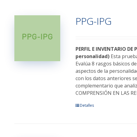
múltiples
variantes.
PPG-IPG
Las
opciones
se
pueden
elegir
PERFIL E INVENTARIO DE P
en
personalidad)
Esta prueba 
la
Evalúa 8 rasgos básicos d
página
aspectos de la personal
de
con los datos anteriores 
producto
complementario que anali
COMPRENSIÓN EN LAS REL
Este
Detalles
producto
tiene
múltiples
variantes.