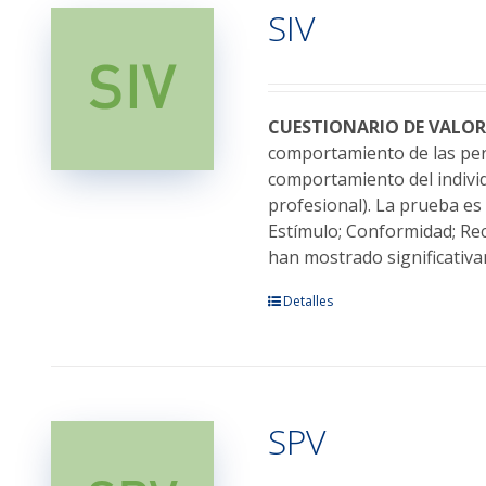
SIV
Las
opciones
se
pueden
elegir
CUESTIONARIO DE VALOR
en
comportamiento de las pers
la
comportamiento del individu
página
profesional). La prueba es 
de
Estímulo; Conformidad; Rec
producto
han mostrado significativam
Este
Detalles
producto
tiene
múltiples
variantes.
SPV
Las
opciones
se