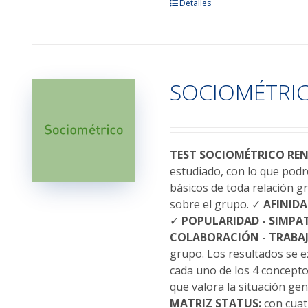
Este
Detalles
producto
tiene
múltiples
variantes.
SOCIOMÉTRI
Las
opciones
se
pueden
elegir
TEST SOCIOMÉTRICO RE
en
estudiado, con lo que podr
la
básicos de toda relación g
página
sobre el grupo. ✓
AFINIDA
de
✓
POPULARIDAD - SIMPAT
producto
COLABORACIÓN - TRABAJ
grupo. Los resultados se 
cada uno de los 4 conceptos
que valora la situación ge
MATRIZ STATUS:
con cuatr