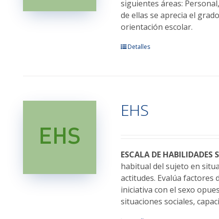
en
siguientes áreas: Personal,
la
de ellas se aprecia el gra
página
orientación escolar.
de
Este
Detalles
producto
producto
tiene
múltiples
variantes.
EHS
Las
opciones
se
pueden
elegir
ESCALA DE HABILIDADES 
en
habitual del sujeto en sit
la
actitudes. Evalúa factores
página
iniciativa con el sexo opue
de
situaciones sociales, capa
producto