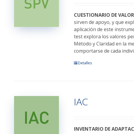
pueden
elegir
CUESTIONARIO DE VALOR
en
sirven de apoyo, y que exp
la
aplicación de este instrume
página
test explora los valores pe
de
Método y Claridad en la m
producto
comportarse de cada indivi
Este
Detalles
producto
tiene
múltiples
variantes.
IAC
Las
opciones
se
pueden
elegir
INVENTARIO DE ADAPTA