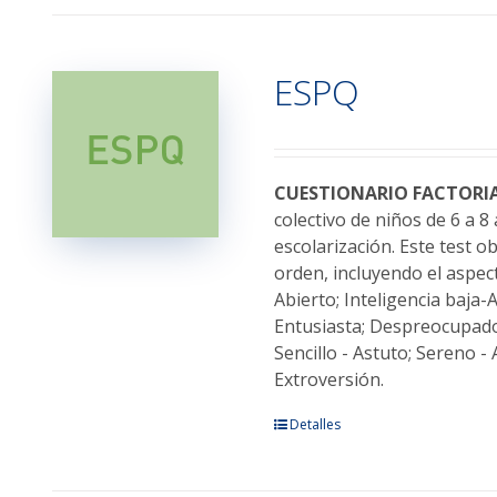
tiene
múltiples
variantes.
ESPQ
Las
opciones
se
pueden
elegir
CUESTIONARIO FACTORIA
en
colectivo de niños de 6 a 
la
escolarización. Este test 
página
orden, incluyendo el aspec
de
Abierto; Inteligencia baja-
producto
Entusiasta; Despreocupado 
Sencillo - Astuto; Sereno -
Extroversión.
Este
Detalles
producto
tiene