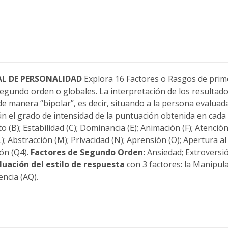
L DE PERSONALIDAD
Explora 16 Factores o Rasgos de prime
segundo orden o globales. La interpretación de los resultad
 de manera “bipolar”, es decir, situando a la persona evalua
n el grado de intensidad de la puntuación obtenida en cada 
o (B); Estabilidad (C); Dominancia (E); Animación (F); Atención
 (L); Abstracción (M); Privacidad (N); Aprensión (O); Apertura a
ón (Q4).
Factores de Segundo Orden:
Ansiedad; Extroversi
luación del estilo de respuesta
con 3 factores: la Manipula
encia (AQ).