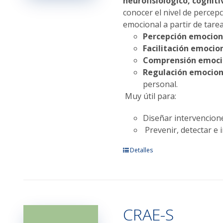
neurofisiológico, cogniti
página
conocer el nivel de percepc
de
emocional a partir de tarea
producto
Percepción emocion
Facilitación emocion
Comprensión emoci
Regulación emocion
personal.
Muy útil para:
Diseñar intervencione
Prevenir, detectar e i
Este
Detalles
producto
tiene
múltiples
variantes.
CRAE-S
Las
opciones