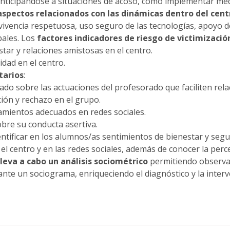
 anticipándose a situaciones de acoso, como implementar me
aspectos relacionados con las dinámicas dentro del cen
vivencia respetuosa, uso seguro de las tecnologías, apoyo d
pales. Los
factores indicadores de riesgo de victimizació
tar y relaciones amistosas en el centro.
dad en el centro.
tarios
:
do sobre las actuaciones del profesorado que faciliten rel
ión y rechazo en el grupo.
mientos adecuados en redes sociales.
bre su conducta asertiva.
entificar en los alumnos/as sentimientos de bienestar y segu
 el centro y en las redes sociales, además de conocer la per
lleva a cabo un
análisis sociométrico
permitiendo observa
nte un sociograma, enriqueciendo el diagnóstico y la interv