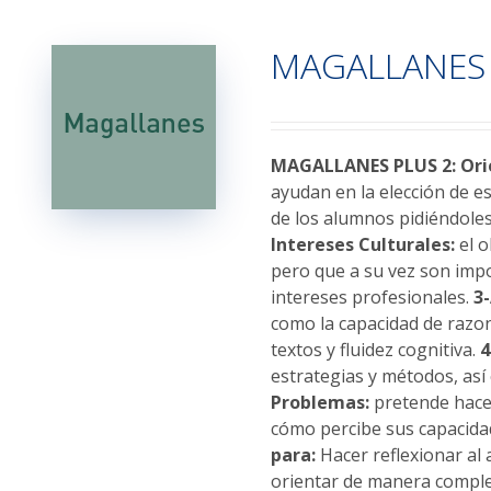
múltiples
variantes.
MAGALLANES 
Las
opciones
se
pueden
elegir
MAGALLANES PLUS 2: Orie
en
ayudan en la elección de e
la
de los alumnos pidiéndoles
página
Intereses Culturales:
el o
de
pero que a su vez son impo
producto
intereses profesionales.
3
como la capacidad de razo
textos y fluidez cognitiva.
4
estrategias y métodos, as
Problemas:
pretende hacer
cómo percibe sus capacid
para:
Hacer reflexionar al
orientar de manera completa