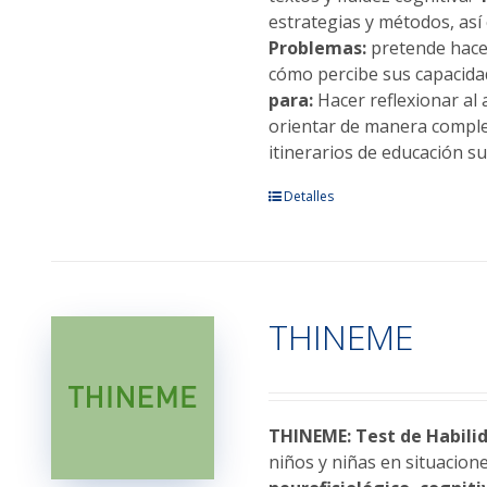
estrategias y métodos, as
Problemas:
pretende hacer
cómo percibe sus capacid
para:
Hacer reflexionar al
orientar de manera completa
itinerarios de educación su
Este
Detalles
producto
tiene
múltiples
variantes.
THINEME
Las
opciones
se
pueden
elegir
THINEME: Test de Habilid
en
niños y niñas en situacion
la