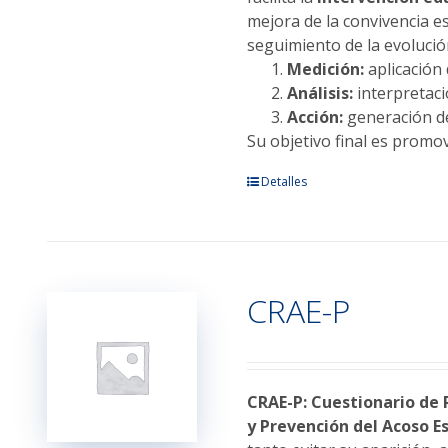
mejora de la convivencia e
seguimiento de la evolució
Medición:
aplicación
Análisis:
interpretació
Acción:
generación de
Su objetivo final es promov
Este
Detalles
producto
tiene
múltiples
variantes.
CRAE-P
Las
opciones
se
pueden
elegir
CRAE-P: Cuestionario de 
en
y Prevención del Acoso Es
la