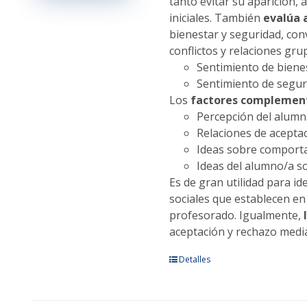
tanto evitar su aparición,
página
iniciales. También
evalúa 
de
bienestar y seguridad, con
producto
conflictos y relaciones gru
Sentimiento de bienes
Sentimiento de seguri
Los
factores complemen
Percepción del alumna
Relaciones de aceptac
Ideas sobre comporta
Ideas del alumno/a so
Es de gran utilidad para id
sociales que establecen en
profesorado. Igualmente,
aceptación y rechazo media
Este
Detalles
producto
tiene