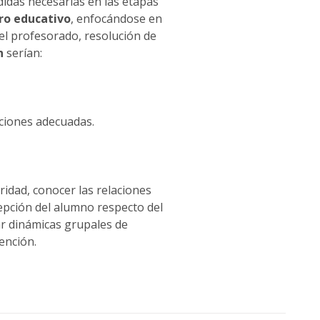
didas necesarias en las etapas
tro educativo
, enfocándose en
el profesorado, resolución de
n
serían:
aciones adecuadas.
ridad, conocer las relaciones
cepción del alumno respecto del
r dinámicas grupales de
ención.