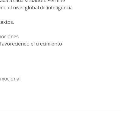
ada a cada situación. Permite
mo el nivel global de inteligencia
textos.
mociones.
favoreciendo el crecimiento
emocional.