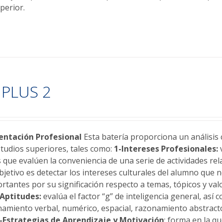
perior.
PLUS 2
ntación Profesional
Esta batería proporciona un análisis 
studios superiores, tales como:
1-Intereses Profesionales:
v
 que evalúen la conveniencia de una serie de actividades re
bjetivo es detectar los intereses culturales del alumno que 
rtantes por su significación respecto a temas, tópicos y val
-Aptitudes:
evalúa el factor “g” de inteligencia general, así
namiento verbal, numérico, espacial, razonamiento abstrac
-Estrategias de Aprendizaje y Motivación
: forma en la q