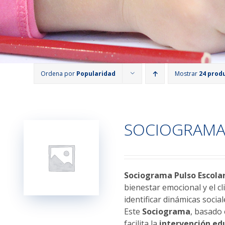
Ordena por
Popularidad
Mostrar
24 prod
SOCIOGRAMA
Sociograma Pulso Escola
bienestar emocional y el c
identificar dinámicas socia
Este
Sociograma
, basado
facilita la
intervención ed