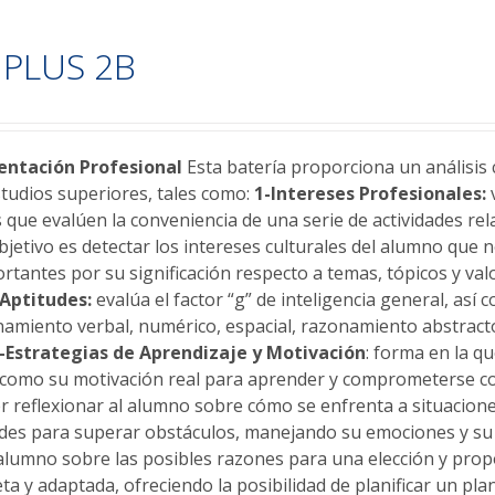
PLUS 2B
ntación Profesional
Esta batería proporciona un análisis 
studios superiores, tales como:
1-Intereses Profesionales:
v
 que evalúen la conveniencia de una serie de actividades re
bjetivo es detectar los intereses culturales del alumno que 
rtantes por su significación respecto a temas, tópicos y val
-Aptitudes:
evalúa el factor “g” de inteligencia general, así
namiento verbal, numérico, espacial, razonamiento abstrac
-Estrategias de Aprendizaje y Motivación
: forma en la q
í como su motivación real para aprender y comprometerse co
 reflexionar al alumno sobre cómo se enfrenta a situaciones
ades para superar obstáculos, manejando su emociones y s
 alumno sobre las posibles razones para una elección y pro
 y adaptada, ofreciendo la posibilidad de planificar un plan