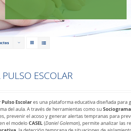
uctos
 PULSO ESCOLAR
r
Pulso Escolar
es una plataforma educativa diseñada para ge
lima del aula. A través de herramientas como su
Sociogram
les, prevenir el acoso y generar alertas tempranas para prev
 en el modelo
CASEL
(
Daniel Goleman
), permite analizar las 
ucativa
, la detección temprana de situaciones de aislamiento,