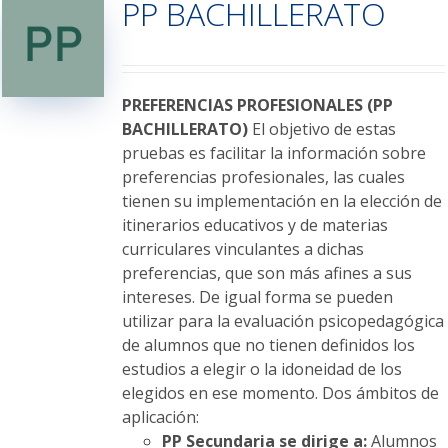
PP BACHILLERATO
Las
opciones
se
pueden
elegir
PREFERENCIAS PROFESIONALES (PP
en
BACHILLERATO)
El objetivo de estas
la
pruebas es facilitar la información sobre
página
preferencias profesionales, las cuales
de
tienen su implementación en la elección de
producto
itinerarios educativos y de materias
curriculares vinculantes a dichas
preferencias, que son más afines a sus
intereses. De igual forma se pueden
utilizar para la evaluación psicopedagógica
de alumnos que no tienen definidos los
estudios a elegir o la idoneidad de los
elegidos en ese momento. Dos ámbitos de
aplicación:
PP Secundaria se dirige a:
Alumnos