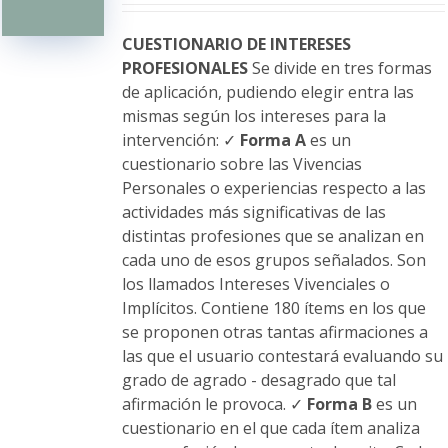
pueden
elegir
CUESTIONARIO DE INTERESES
en
PROFESIONALES
Se divide en tres formas
la
de aplicación, pudiendo elegir entra las
página
mismas según los intereses para la
de
intervención: ✓
Forma A
es un
producto
cuestionario sobre las Vivencias
Personales o experiencias respecto a las
actividades más significativas de las
distintas profesiones que se analizan en
cada uno de esos grupos señalados. Son
los llamados Intereses Vivenciales o
Implícitos. Contiene 180 ítems en los que
se proponen otras tantas afirmaciones a
las que el usuario contestará evaluando su
grado de agrado - desagrado que tal
afirmación le provoca. ✓
Forma B
es un
cuestionario en el que cada ítem analiza