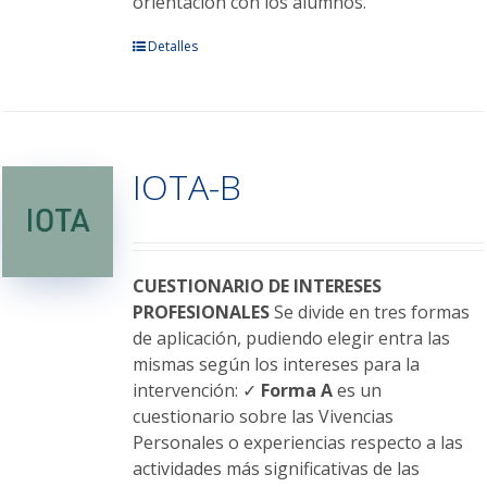
orientación con los alumnos.
Este
Detalles
producto
tiene
múltiples
variantes.
IOTA-B
Las
opciones
se
pueden
elegir
CUESTIONARIO DE INTERESES
en
PROFESIONALES
Se divide en tres formas
la
de aplicación, pudiendo elegir entra las
página
mismas según los intereses para la
de
intervención: ✓
Forma A
es un
producto
cuestionario sobre las Vivencias
Personales o experiencias respecto a las
actividades más significativas de las