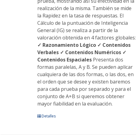
prueba, mostrando así su efectividad en la
realización de la misma. También se mide
la Rapidez en la tasa de respuestas. El
Cálculo de la puntuación de Inteligencia
General (IG) se realiza a partir de la
valoración obtenida en 4 factores globales:
✓ Razonamiento Lógico
✓ Contenidos
Verbales
✓ Contenidos Numéricos
✓
Contenidos Espaciales
Presenta dos
formas paralelas, A y B. Se pueden aplicar
cualquiera de las dos formas, o las dos, en
el orden que se desee y existen baremos
para cada prueba por separado y para el
conjunto de A+B si queremos obtener
mayor fiabilidad en la evaluación.
Este
Detalles
producto
tiene