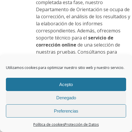
completada esta fase, nuestro
Departamento de Orientación se ocupa de
la corrección, el análisis de los resultados y
la elaboración de los informes
correspondientes. Además, ofrecemos
soporte técnico para el
servicio de
corrección online
de una selección de
nuestras pruebas. Consúltanos para
conocer el catálogo de test disponibles en
esta modalidad. También podemos asumir
Utilizamos cookies para optimizar nuestro sitio web y nuestro servicio.
íntegramente el proceso de evaluación.
Para ello, contamos con un
servicio de
Acepto
consultoría
especializado que incluye la
aplicación de las pruebas, la interpretación
Denegado
de los resultados y su presentación al
equipo educativo del centro.
Con nuestros
Preferencias
servicios obtendrá:
Un importante ahorro de tiempo y
Política de cookies
Protección de Datos
recursos.