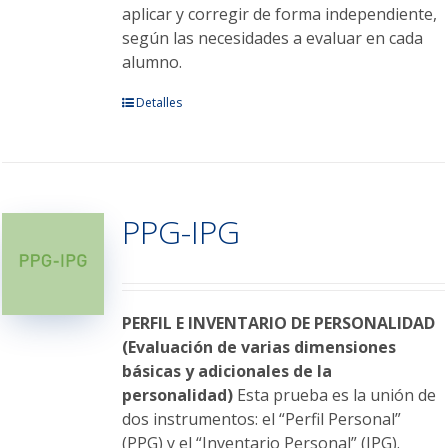
aplicar y corregir de forma independiente,
según las necesidades a evaluar en cada
alumno.
Este
Detalles
producto
tiene
múltiples
variantes.
PPG-IPG
Las
opciones
se
pueden
elegir
PERFIL E INVENTARIO DE PERSONALIDAD
en
(Evaluación de varias dimensiones
la
básicas y adicionales de la
página
personalidad)
Esta prueba es la unión de
de
dos instrumentos: el “Perfil Personal”
producto
(PPG) y el “Inventario Personal” (IPG).