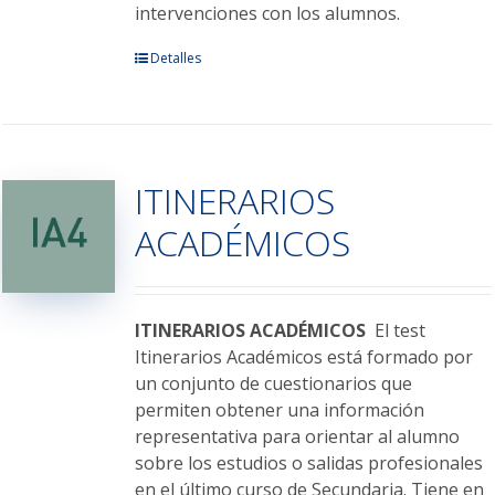
intervenciones con los alumnos.
Este
Detalles
producto
tiene
múltiples
variantes.
ITINERARIOS
Las
opciones
ACADÉMICOS
se
pueden
elegir
en
ITINERARIOS ACADÉMICOS
El test
la
Itinerarios Académicos está formado por
página
un conjunto de cuestionarios que
de
permiten obtener una información
producto
representativa para orientar al alumno
sobre los estudios o salidas profesionales
en el último curso de Secundaria. Tiene en