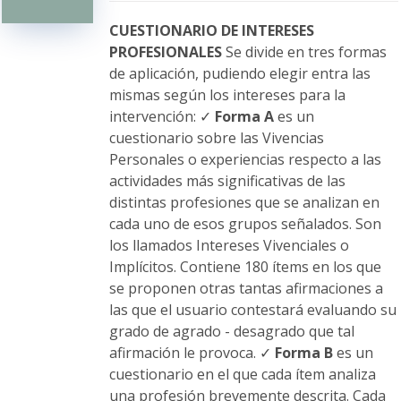
pueden
elegir
CUESTIONARIO DE INTERESES
en
PROFESIONALES
Se divide en tres formas
la
de aplicación, pudiendo elegir entra las
página
mismas según los intereses para la
de
intervención: ✓
Forma A
es un
producto
cuestionario sobre las Vivencias
Personales o experiencias respecto a las
actividades más significativas de las
distintas profesiones que se analizan en
cada uno de esos grupos señalados. Son
los llamados Intereses Vivenciales o
Implícitos. Contiene 180 ítems en los que
se proponen otras tantas afirmaciones a
las que el usuario contestará evaluando su
grado de agrado - desagrado que tal
afirmación le provoca. ✓
Forma B
es un
cuestionario en el que cada ítem analiza
una profesión brevemente descrita. Cada