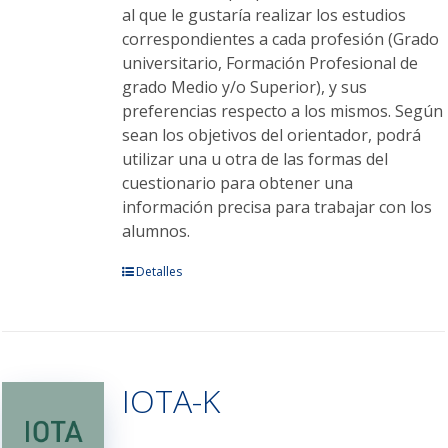
al que le gustaría realizar los estudios
correspondientes a cada profesión (Grado
universitario, Formación Profesional de
grado Medio y/o Superior), y sus
preferencias respecto a los mismos. Según
sean los objetivos del orientador, podrá
utilizar una u otra de las formas del
cuestionario para obtener una
información precisa para trabajar con los
alumnos.
Este
Detalles
producto
tiene
múltiples
variantes.
IOTA-K
Las
opciones
se