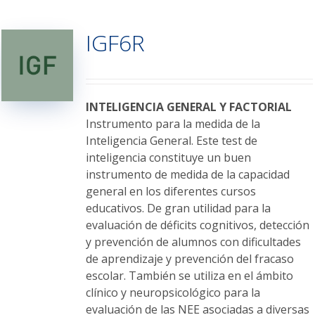
múltiples
variantes.
IGF6R
Las
opciones
se
pueden
elegir
INTELIGENCIA GENERAL Y FACTORIAL
en
Instrumento para la medida de la
la
Inteligencia General. Este test de
página
inteligencia constituye un buen
de
instrumento de medida de la capacidad
producto
general en los diferentes cursos
educativos. De gran utilidad para la
evaluación de déficits cognitivos, detección
y prevención de alumnos con dificultades
de aprendizaje y prevención del fracaso
escolar. También se utiliza en el ámbito
clínico y neuropsicológico para la
evaluación de las NEE asociadas a diversas