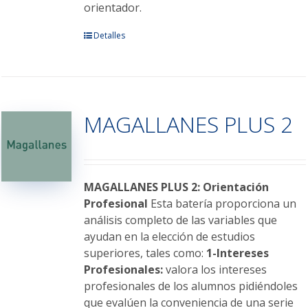
orientador.
Este
Detalles
producto
tiene
múltiples
variantes.
MAGALLANES PLUS 2
Las
opciones
se
pueden
elegir
MAGALLANES PLUS 2: Orientación
en
Profesional
Esta batería proporciona un
la
análisis completo de las variables que
página
ayudan en la elección de estudios
de
superiores, tales como:
1-Intereses
producto
Profesionales:
valora los intereses
profesionales de los alumnos pidiéndoles
que evalúen la conveniencia de una serie