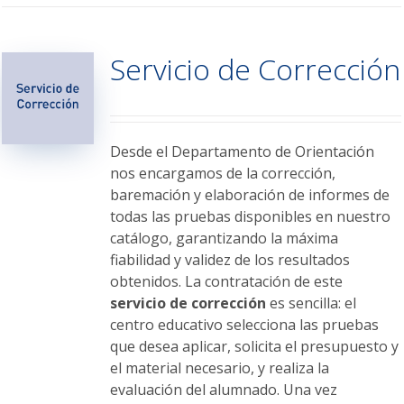
múltiples
variantes.
Servicio de Corrección
Las
opciones
se
pueden
elegir
Desde el Departamento de Orientación
en
nos encargamos de la corrección,
la
baremación y elaboración de informes de
página
todas las pruebas disponibles en nuestro
de
catálogo, garantizando la máxima
producto
fiabilidad y validez de los resultados
obtenidos. La contratación de este
servicio de corrección
es sencilla: el
centro educativo selecciona las pruebas
que desea aplicar, solicita el presupuesto y
el material necesario, y realiza la
evaluación del alumnado. Una vez