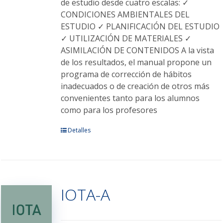
producto
de estudio desde cuatro escalas: ✓
CONDICIONES AMBIENTALES DEL
ESTUDIO ✓ PLANIFICACIÓN DEL ESTUDIO
✓ UTILIZACIÓN DE MATERIALES ✓
ASIMILACIÓN DE CONTENIDOS A la vista
de los resultados, el manual propone un
programa de corrección de hábitos
inadecuados o de creación de otros más
convenientes tanto para los alumnos
como para los profesores
Este
Detalles
producto
tiene
múltiples
variantes.
IOTA-A
Las
opciones
se