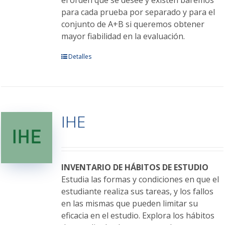
el orden que se desee y existen baremos
para cada prueba por separado y para el
conjunto de A+B si queremos obtener
mayor fiabilidad en la evaluación.
Este
Detalles
producto
tiene
múltiples
variantes.
IHE
Las
opciones
se
pueden
elegir
INVENTARIO DE HÁBITOS DE ESTUDIO
en
Estudia las formas y condiciones en que el
la
estudiante realiza sus tareas, y los fallos
página
en las mismas que pueden limitar su
de
eficacia en el estudio. Explora los hábitos