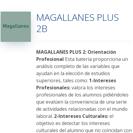
múltiples
variantes.
MAGALLANES PLUS
Las
opciones
2B
se
pueden
elegir
en
MAGALLANES PLUS 2: Orientación
la
Profesional
Esta batería proporciona un
página
análisis completo de las variables que
de
ayudan en la elección de estudios
producto
superiores, tales como:
1-Intereses
Profesionales:
valora los intereses
profesionales de los alumnos pidiéndoles
que evalúen la conveniencia de una serie
de actividades relacionadas con el mundo
laboral.
2-Intereses Culturales:
el
objetivo es detectar los intereses
culturales del alumno que no coincidan con