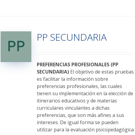
producto
tiene
múltiples
variantes.
PP SECUNDARIA
Las
opciones
se
pueden
elegir
PREFERENCIAS PROFESIONALES (PP
en
SECUNDARIA)
El objetivo de estas pruebas
la
es facilitar la información sobre
página
preferencias profesionales, las cuales
de
tienen su implementación en la elección de
producto
itinerarios educativos y de materias
curriculares vinculantes a dichas
preferencias, que son más afines a sus
intereses. De igual forma se pueden
utilizar para la evaluación psicopedagógica