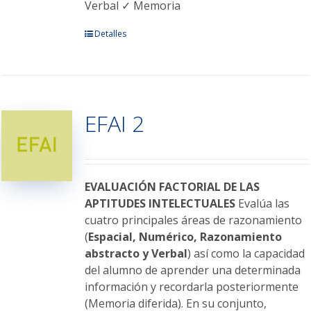
Verbal ✓ Memoria
Este
Detalles
producto
tiene
múltiples
variantes.
EFAI 2
Las
opciones
se
pueden
elegir
EVALUACIÓN FACTORIAL DE LAS
en
APTITUDES INTELECTUALES
Evalúa las
la
cuatro principales áreas de razonamiento
página
(
Espacial, Numérico, Razonamiento
de
abstracto y Verbal
) así como la capacidad
producto
del alumno de aprender una determinada
información y recordarla posteriormente
(Memoria diferida). En su conjunto,