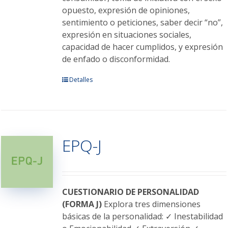
opuesto, expresión de opiniones,
sentimiento o peticiones, saber decir “no”,
expresión en situaciones sociales,
capacidad de hacer cumplidos, y expresión
de enfado o disconformidad.
Este
Detalles
producto
tiene
múltiples
variantes.
EPQ-J
Las
opciones
se
pueden
elegir
CUESTIONARIO DE PERSONALIDAD
en
(FORMA J)
Explora tres dimensiones
la
básicas de la personalidad: ✓ Inestabilidad
página