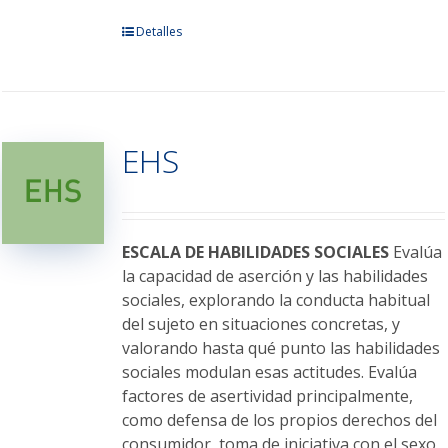
Este
Detalles
producto
tiene
múltiples
variantes.
EHS
Las
opciones
se
pueden
elegir
ESCALA DE HABILIDADES SOCIALES
Evalúa
en
la capacidad de aserción y las habilidades
la
sociales, explorando la conducta habitual
página
del sujeto en situaciones concretas, y
de
valorando hasta qué punto las habilidades
producto
sociales modulan esas actitudes. Evalúa
factores de asertividad principalmente,
como defensa de los propios derechos del
consumidor, toma de iniciativa con el sexo