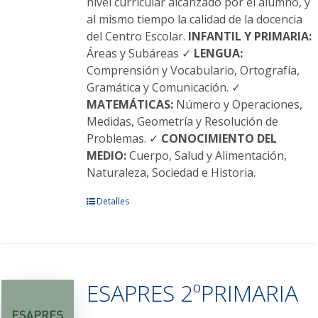
nivel curricular alcanzado por el alumno, y
al mismo tiempo la calidad de la docencia
del Centro Escolar.
INFANTIL Y PRIMARIA:
Áreas y Subáreas ✓
LENGUA:
Comprensión y Vocabulario, Ortografía,
Gramática y Comunicación. ✓
MATEMÁTICAS:
Número y Operaciones,
Medidas, Geometría y Resolución de
Problemas. ✓
CONOCIMIENTO DEL
MEDIO:
Cuerpo, Salud y Alimentación,
Naturaleza, Sociedad e Historia.
Este
Detalles
producto
tiene
múltiples
variantes.
ESAPRES 2ºPRIMARIA
Las
opciones