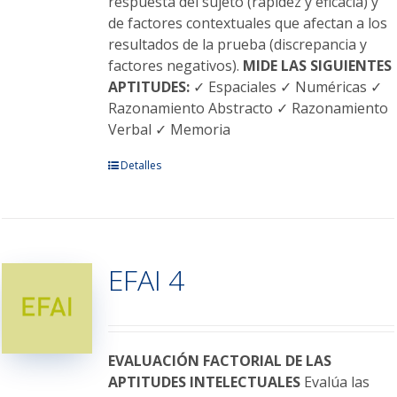
respuesta del sujeto (rapidez y eficacia) y
de factores contextuales que afectan a los
resultados de la prueba (discrepancia y
factores negativos).
MIDE LAS SIGUIENTES
APTITUDES:
✓ Espaciales ✓ Numéricas ✓
Razonamiento Abstracto ✓ Razonamiento
Verbal ✓ Memoria
Este
Detalles
producto
tiene
múltiples
variantes.
EFAI 4
Las
opciones
se
pueden
elegir
EVALUACIÓN FACTORIAL DE LAS
en
APTITUDES INTELECTUALES
Evalúa las