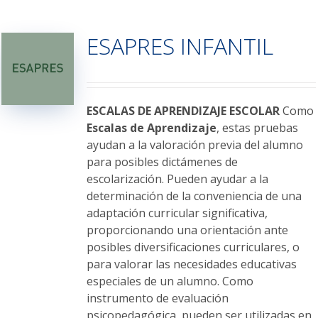
múltiples
variantes.
ESAPRES INFANTIL
Las
opciones
se
pueden
elegir
ESCALAS DE APRENDIZAJE ESCOLAR
Como
en
Escalas de Aprendizaje
, estas pruebas
la
ayudan a la valoración previa del alumno
página
para posibles dictámenes de
de
escolarización. Pueden ayudar a la
producto
determinación de la conveniencia de una
adaptación curricular significativa,
proporcionando una orientación ante
posibles diversificaciones curriculares, o
para valorar las necesidades educativas
especiales de un alumno. Como
instrumento de evaluación
psicopedagógica, pueden ser utilizadas en