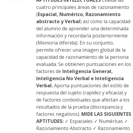
APTITUDES INTELECTUALES
Evalúa las
la
cuatro principales áreas de razonamiento
página
(
Espacial, Numérico, Razonamiento
de
abstracto y Verbal
) así como la capacidad
producto
del alumno de aprender una determinada
información y recordarla posteriormente
(Memoria diferida). En su conjunto,
permite ofrecer una imagen global de la
capacidad de razonamiento de la persona
evaluada. Se obtienen puntuaciones en los
factores de
Inteligencia General,
Inteligencia No Verbal e Inteligencia
Verbal.
Aporta puntuaciones del estilo de
respuesta del sujeto (rapidez y eficacia) y
de factores contextuales que afectan a los
resultados de la prueba (discrepancia y
factores negativos).
MIDE LAS SIGUIENTES
APTITUDES:
✓ Espaciales ✓ Numéricas ✓
Razonamiento Abstracto ✓ Razonamiento