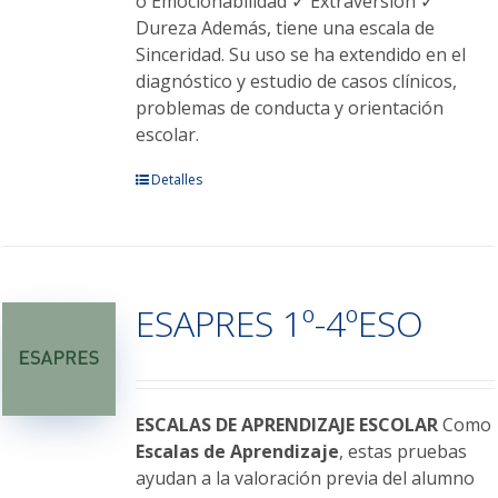
o Emocionabilidad ✓ Extraversión ✓
de
Dureza Además, tiene una escala de
producto
Sinceridad. Su uso se ha extendido en el
diagnóstico y estudio de casos clínicos,
problemas de conducta y orientación
escolar.
Este
Detalles
producto
tiene
múltiples
variantes.
ESAPRES 1º-4ºESO
Las
opciones
se
pueden
elegir
ESCALAS DE APRENDIZAJE ESCOLAR
Como
en
Escalas de Aprendizaje
, estas pruebas
la
ayudan a la valoración previa del alumno