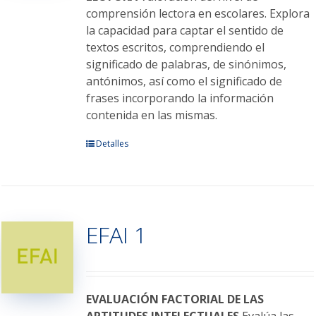
comprensión lectora en escolares. Explora
la capacidad para captar el sentido de
textos escritos, comprendiendo el
significado de palabras, de sinónimos,
antónimos, así como el significado de
frases incorporando la información
contenida en las mismas.
Este
Detalles
producto
tiene
múltiples
variantes.
EFAI 1
Las
opciones
se
pueden
elegir
EVALUACIÓN FACTORIAL DE LAS
en