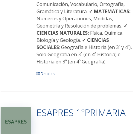
Comunicación, Vocabulario, Ortografía,
Gramática y Literatura.
✓ MATEMÁTICAS:
Números y Operaciones, Medidas,
Geometría y Resolución de problemas.
✓
CIENCIAS NATURALES:
Física, Química,
Biología y Geología.
✓ CIENCIAS
SOCIALES
: Geografía e Historia (en 3º y 4º),
Sólo Geografía en 3º (en 4º Historia) e
Historia en 3º (en 4º Geografía)
Este
Detalles
producto
tiene
múltiples
variantes.
ESAPRES 1ºPRIMARIA
Las
opciones
se
pueden