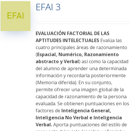
EFAI 3
Las
opciones
se
pueden
elegir
EVALUACIÓN FACTORIAL DE LAS
en
APTITUDES INTELECTUALES
Evalúa las
la
cuatro principales áreas de razonamiento
página
(
Espacial, Numérico, Razonamiento
de
abstracto y Verbal
) así como la capacidad
producto
del alumno de aprender una determinada
información y recordarla posteriormente
(Memoria diferida). En su conjunto,
permite ofrecer una imagen global de la
capacidad de razonamiento de la persona
evaluada. Se obtienen puntuaciones en los
factores de
Inteligencia General,
Inteligencia No Verbal e Inteligencia
Verbal.
Aporta puntuaciones del estilo de