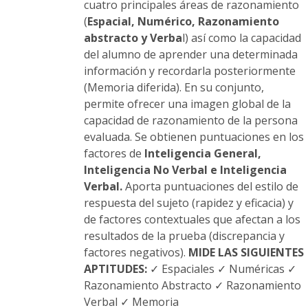
la
cuatro principales áreas de razonamiento
página
(
Espacial, Numérico, Razonamiento
de
abstracto y Verba
l) así como la capacidad
producto
del alumno de aprender una determinada
información y recordarla posteriormente
(Memoria diferida). En su conjunto,
permite ofrecer una imagen global de la
capacidad de razonamiento de la persona
evaluada. Se obtienen puntuaciones en los
factores de
Inteligencia General,
Inteligencia No Verbal e Inteligencia
Verbal.
Aporta puntuaciones del estilo de
respuesta del sujeto (rapidez y eficacia) y
de factores contextuales que afectan a los
resultados de la prueba (discrepancia y
factores negativos).
MIDE LAS SIGUIENTES
APTITUDES:
✓ Espaciales ✓ Numéricas ✓
Razonamiento Abstracto ✓ Razonamiento
Verbal ✓ Memoria