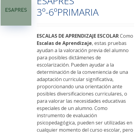
ESAPRES
opciones
3º-6ºPRIMARIA
se
pueden
elegir
en
ESCALAS DE APRENDIZAJE ESCOLAR
Como
la
Escalas de Aprendizaje
, estas pruebas
página
ayudan a la valoración previa del alumno
de
para posibles dictámenes de
producto
escolarización. Pueden ayudar a la
determinación de la conveniencia de una
adaptación curricular significativa,
proporcionando una orientación ante
posibles diversificaciones curriculares, o
para valorar las necesidades educativas
especiales de un alumno. Como
instrumento de evaluación
psicopedagógica, pueden ser utilizadas en
cualquier momento del curso escolar, pero