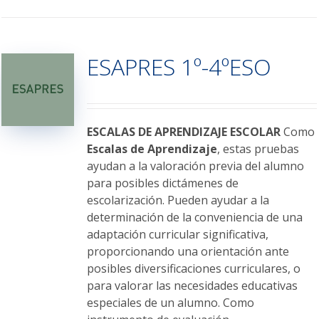
tiene
múltiples
variantes.
ESAPRES 1º-4ºESO
Las
opciones
se
pueden
elegir
ESCALAS DE APRENDIZAJE ESCOLAR
Como
en
Escalas de Aprendizaje
, estas pruebas
la
ayudan a la valoración previa del alumno
página
para posibles dictámenes de
de
escolarización. Pueden ayudar a la
producto
determinación de la conveniencia de una
adaptación curricular significativa,
proporcionando una orientación ante
posibles diversificaciones curriculares, o
para valorar las necesidades educativas
especiales de un alumno. Como