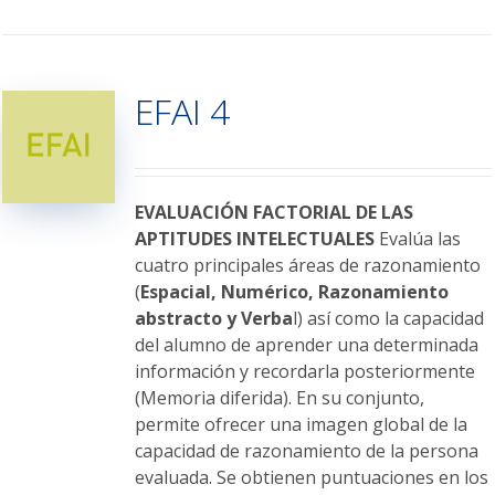
tiene
múltiples
variantes.
EFAI 4
Las
opciones
se
pueden
elegir
EVALUACIÓN FACTORIAL DE LAS
en
APTITUDES INTELECTUALES
Evalúa las
la
cuatro principales áreas de razonamiento
página
(
Espacial, Numérico, Razonamiento
de
abstracto y Verba
l) así como la capacidad
producto
del alumno de aprender una determinada
información y recordarla posteriormente
(Memoria diferida). En su conjunto,
permite ofrecer una imagen global de la
capacidad de razonamiento de la persona
evaluada. Se obtienen puntuaciones en los