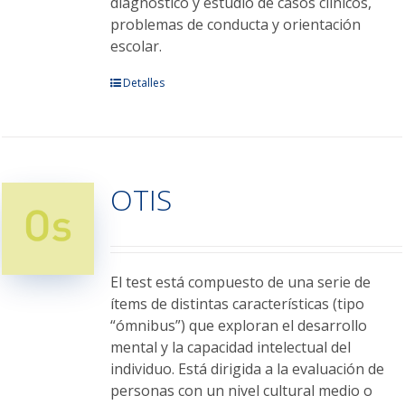
diagnóstico y estudio de casos clínicos,
problemas de conducta y orientación
escolar.
Este
Detalles
producto
tiene
múltiples
variantes.
OTIS
Las
opciones
se
pueden
elegir
El test está compuesto de una serie de
en
ítems de distintas características (tipo
la
“ómnibus”) que exploran el desarrollo
página
mental y la capacidad intelectual del
de
individuo. Está dirigida a la evaluación de
producto
personas con un nivel cultural medio o