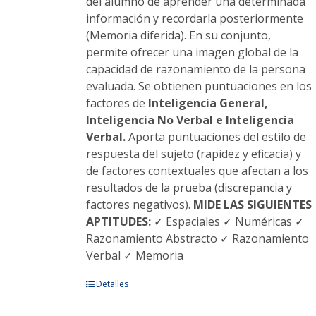
producto
del alumno de aprender una determinada
información y recordarla posteriormente
(Memoria diferida). En su conjunto,
permite ofrecer una imagen global de la
capacidad de razonamiento de la persona
evaluada. Se obtienen puntuaciones en los
factores de
Inteligencia General,
Inteligencia No Verbal e Inteligencia
Verbal.
Aporta puntuaciones del estilo de
respuesta del sujeto (rapidez y eficacia) y
de factores contextuales que afectan a los
resultados de la prueba (discrepancia y
factores negativos).
MIDE LAS SIGUIENTES
APTITUDES:
✓ Espaciales ✓ Numéricas ✓
Razonamiento Abstracto ✓ Razonamiento
Verbal ✓ Memoria
Este
Detalles
producto