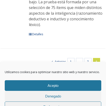
bajo. La prueba está formada por una
selección de 75 ítems que miden distintos
aspectos de la inteligencia (razonamiento
deductivo e inductivo y conocimiento
léxico).
Este
Detalles
producto
tiene
múltiples
variantes.
Anterior
1
…
7
8
Las
opciones
Utilizamos cookies para optimizar nuestro sitio web y nuestro servicio.
se
pueden
elegir
Acepto
en
Denegado
la
Aviso legal
|
Protección de Datos
|
Política de cookies
|
Política de calidad
página