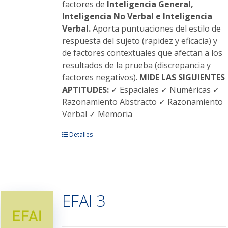
factores de
Inteligencia General,
Inteligencia No Verbal e Inteligencia
Verbal.
Aporta puntuaciones del estilo de
respuesta del sujeto (rapidez y eficacia) y
de factores contextuales que afectan a los
resultados de la prueba (discrepancia y
factores negativos).
MIDE LAS SIGUIENTES
APTITUDES:
✓ Espaciales ✓ Numéricas ✓
Razonamiento Abstracto ✓ Razonamiento
Verbal ✓ Memoria
Este
Detalles
producto
tiene
múltiples
variantes.
EFAI 3
Las
opciones
se