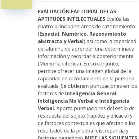
pueden
elegir
EVALUACIÓN FACTORIAL DE LAS
en
APTITUDES INTELECTUALES
Evalúa las
la
cuatro principales áreas de razonamiento
página
(
Espacial, Numérico, Razonamiento
de
abstracto y Verbal
) así como la capacidad
producto
del alumno de aprender una determinada
información y recordarla posteriormente
(Memoria diferida). En su conjunto,
permite ofrecer una imagen global de la
capacidad de razonamiento de la persona
evaluada. Se obtienen puntuaciones en los
factores de
Inteligencia General,
Inteligencia No Verbal e Inteligencia
Verbal.
Aporta puntuaciones del estilo de
respuesta del sujeto (rapidez y eficacia) y
de factores contextuales que afectan a los
resultados de la prueba (discrepancia y
factores negativos).
MIDE LAS SIGUIENTES