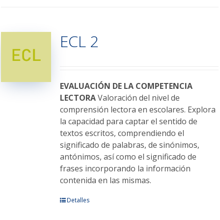
tiene
múltiples
variantes.
ECL 2
Las
opciones
se
pueden
elegir
EVALUACIÓN DE LA COMPETENCIA
en
LECTORA
Valoración del nivel de
la
comprensión lectora en escolares. Explora
página
la capacidad para captar el sentido de
de
textos escritos, comprendiendo el
producto
significado de palabras, de sinónimos,
antónimos, así como el significado de
frases incorporando la información
contenida en las mismas.
Este
Detalles
producto