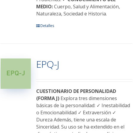
MEDIO:
Cuerpo, Salud y Alimentación,
Naturaleza, Sociedad e Historia.
Este
Detalles
producto
tiene
múltiples
variantes.
EPQ-J
Las
opciones
se
pueden
elegir
CUESTIONARIO DE PERSONALIDAD
en
(FORMA J)
Explora tres dimensiones
la
básicas de la personalidad: ✓ Inestabilidad
página
o Emocionabilidad ✓ Extraversión ✓
de
Dureza Además, tiene una escala de
producto
Sinceridad. Su uso se ha extendido en el