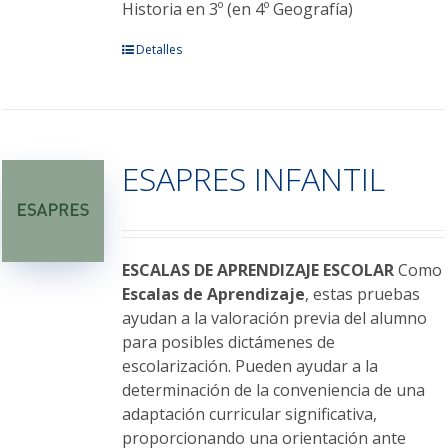
Historia en 3º (en 4º Geografía)
Este
Detalles
producto
tiene
múltiples
variantes.
ESAPRES INFANTIL
Las
opciones
se
pueden
elegir
ESCALAS DE APRENDIZAJE ESCOLAR
Como
en
Escalas de Aprendizaje
, estas pruebas
la
ayudan a la valoración previa del alumno
página
para posibles dictámenes de
de
escolarización. Pueden ayudar a la
producto
determinación de la conveniencia de una
adaptación curricular significativa,
proporcionando una orientación ante