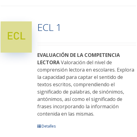
tiene
múltiples
variantes.
ECL 1
Las
opciones
se
pueden
elegir
EVALUACIÓN DE LA COMPETENCIA
en
LECTORA
Valoración del nivel de
la
comprensión lectora en escolares. Explora
página
la capacidad para captar el sentido de
de
textos escritos, comprendiendo el
producto
significado de palabras, de sinónimos,
antónimos, así como el significado de
frases incorporando la información
contenida en las mismas.
Este
Detalles
producto