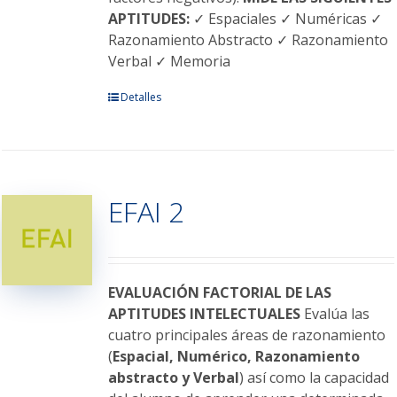
APTITUDES:
✓ Espaciales ✓ Numéricas ✓
Razonamiento Abstracto ✓ Razonamiento
Verbal ✓ Memoria
Este
Detalles
producto
tiene
múltiples
variantes.
EFAI 2
Las
opciones
se
pueden
elegir
EVALUACIÓN FACTORIAL DE LAS
en
APTITUDES INTELECTUALES
Evalúa las
la
cuatro principales áreas de razonamiento
página
(
Espacial, Numérico, Razonamiento
de
abstracto y Verbal
) así como la capacidad