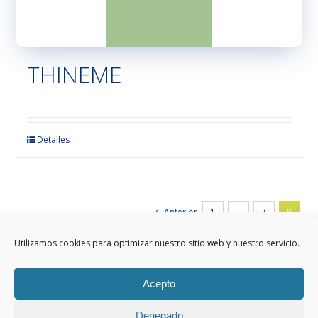
THINEME
Este
Detalles
producto
tiene
múltiples
variantes.
Anterior
1
…
7
8
Las
opciones
Utilizamos cookies para optimizar nuestro sitio web y nuestro servicio.
se
pueden
Acepto
elegir
en
Denegado