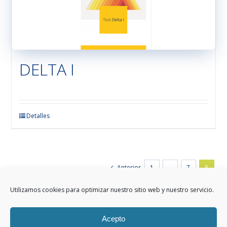
pueden
elegir
en
la
página
DELTA I
de
producto
Este
Detalles
producto
tiene
múltiples
variantes.
Anterior
1
…
7
8
Las
opciones
Utilizamos cookies para optimizar nuestro sitio web y nuestro servicio.
se
pueden
Acepto
elegir