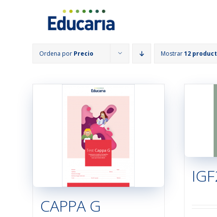
Saltar
al
contenido
Ordena por
Precio
Mostrar
12 produc
IGF
CAPPA G