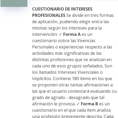
pueden
elegir
CUESTIONARIO DE INTERESES
en
PROFESIONALES
Se divide en tres formas
la
de aplicación, pudiendo elegir entra las
página
mismas según los intereses para la
de
intervención: ✓
Forma A
es un
producto
cuestionario sobre las Vivencias
Personales o experiencias respecto a las
actividades más significativas de las
distintas profesiones que se analizan en
cada uno de esos grupos señalados. Son
los llamados Intereses Vivenciales o
Implícitos. Contiene 180 ítems en los que
se proponen otras tantas afirmaciones a
las que el usuario contestará evaluando su
grado de agrado - desagrado que tal
afirmación le provoca. ✓
Forma B
es un
cuestionario en el que cada ítem analiza
una profesión brevemente descrita. Cada