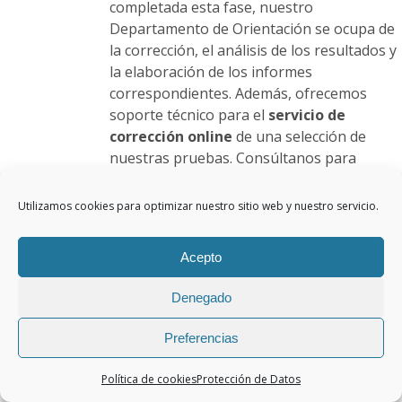
completada esta fase, nuestro
Departamento de Orientación se ocupa de
la corrección, el análisis de los resultados y
la elaboración de los informes
correspondientes. Además, ofrecemos
soporte técnico para el
servicio de
corrección online
de una selección de
nuestras pruebas. Consúltanos para
conocer el catálogo de test disponibles en
esta modalidad. También podemos asumir
Utilizamos cookies para optimizar nuestro sitio web y nuestro servicio.
íntegramente el proceso de evaluación.
Para ello, contamos con un
servicio de
Acepto
consultoría
especializado que incluye la
aplicación de las pruebas, la interpretación
Denegado
de los resultados y su presentación al
equipo educativo del centro.
Con nuestros
Preferencias
servicios obtendrá:
Un importante ahorro de tiempo y
Política de cookies
Protección de Datos
recursos.