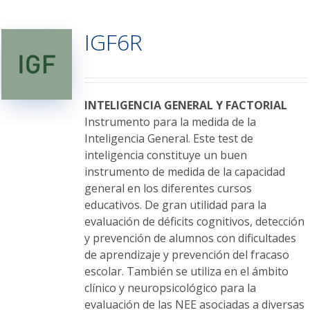
múltiples
variantes.
IGF6R
Las
opciones
se
pueden
elegir
INTELIGENCIA GENERAL Y FACTORIAL
en
Instrumento para la medida de la
la
Inteligencia General. Este test de
página
inteligencia constituye un buen
de
instrumento de medida de la capacidad
producto
general en los diferentes cursos
educativos. De gran utilidad para la
evaluación de déficits cognitivos, detección
y prevención de alumnos con dificultades
de aprendizaje y prevención del fracaso
escolar. También se utiliza en el ámbito
clínico y neuropsicológico para la
evaluación de las NEE asociadas a diversas