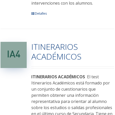
intervenciones con los alumnos.
Este
Detalles
producto
tiene
múltiples
variantes.
ITINERARIOS
Las
opciones
ACADÉMICOS
se
pueden
elegir
en
ITINERARIOS ACADÉMICOS
El test
la
Itinerarios Académicos está formado por
página
un conjunto de cuestionarios que
de
permiten obtener una información
producto
representativa para orientar al alumno
sobre los estudios o salidas profesionales
en el último curso de Secundaria. Tiene en