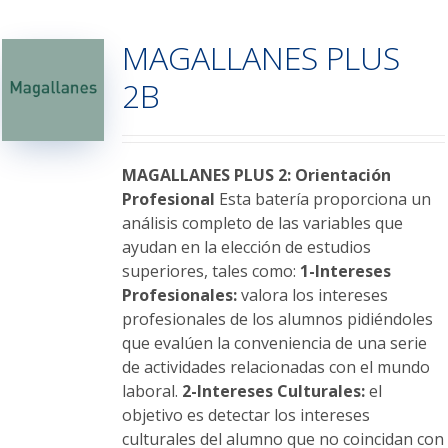
múltiples
variantes.
MAGALLANES PLUS
Las
opciones
2B
se
pueden
elegir
en
MAGALLANES PLUS 2: Orientación
la
Profesional
Esta batería proporciona un
página
análisis completo de las variables que
de
ayudan en la elección de estudios
producto
superiores, tales como:
1-Intereses
Profesionales:
valora los intereses
profesionales de los alumnos pidiéndoles
que evalúen la conveniencia de una serie
de actividades relacionadas con el mundo
laboral.
2-Intereses Culturales:
el
objetivo es detectar los intereses
culturales del alumno que no coincidan con