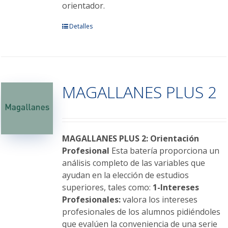
orientador.
Este
Detalles
producto
tiene
múltiples
variantes.
MAGALLANES PLUS 2
Las
opciones
se
pueden
elegir
MAGALLANES PLUS 2: Orientación
en
Profesional
Esta batería proporciona un
la
análisis completo de las variables que
página
ayudan en la elección de estudios
de
superiores, tales como:
1-Intereses
producto
Profesionales:
valora los intereses
profesionales de los alumnos pidiéndoles
que evalúen la conveniencia de una serie