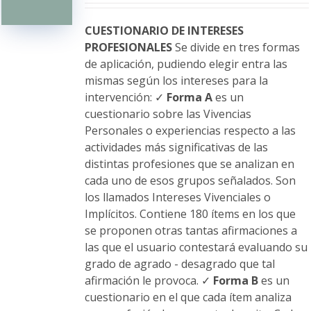
pueden
elegir
CUESTIONARIO DE INTERESES
en
PROFESIONALES
Se divide en tres formas
la
de aplicación, pudiendo elegir entra las
página
mismas según los intereses para la
de
intervención: ✓
Forma A
es un
producto
cuestionario sobre las Vivencias
Personales o experiencias respecto a las
actividades más significativas de las
distintas profesiones que se analizan en
cada uno de esos grupos señalados. Son
los llamados Intereses Vivenciales o
Implícitos. Contiene 180 ítems en los que
se proponen otras tantas afirmaciones a
las que el usuario contestará evaluando su
grado de agrado - desagrado que tal
afirmación le provoca. ✓
Forma B
es un
cuestionario en el que cada ítem analiza