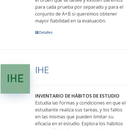
el orden que se desee y existen baremos
para cada prueba por separado y para el
conjunto de A+B si queremos obtener
mayor fiabilidad en la evaluación.
Este
Detalles
producto
tiene
múltiples
variantes.
IHE
Las
opciones
se
pueden
elegir
INVENTARIO DE HÁBITOS DE ESTUDIO
en
Estudia las formas y condiciones en que el
la
estudiante realiza sus tareas, y los fallos
página
en las mismas que pueden limitar su
de
eficacia en el estudio. Explora los hábitos