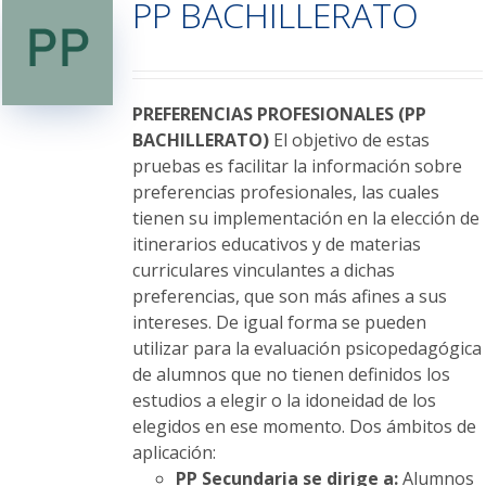
PP BACHILLERATO
Las
opciones
se
pueden
elegir
PREFERENCIAS PROFESIONALES (PP
en
BACHILLERATO)
El objetivo de estas
la
pruebas es facilitar la información sobre
página
preferencias profesionales, las cuales
de
tienen su implementación en la elección de
producto
itinerarios educativos y de materias
curriculares vinculantes a dichas
preferencias, que son más afines a sus
intereses. De igual forma se pueden
utilizar para la evaluación psicopedagógica
de alumnos que no tienen definidos los
estudios a elegir o la idoneidad de los
elegidos en ese momento. Dos ámbitos de
aplicación:
PP Secundaria se dirige a:
Alumnos