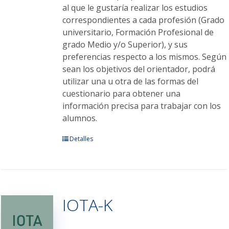
al que le gustaría realizar los estudios
correspondientes a cada profesión (Grado
universitario, Formación Profesional de
grado Medio y/o Superior), y sus
preferencias respecto a los mismos. Según
sean los objetivos del orientador, podrá
utilizar una u otra de las formas del
cuestionario para obtener una
información precisa para trabajar con los
alumnos.
Este
Detalles
producto
tiene
múltiples
variantes.
IOTA-K
Las
opciones
se