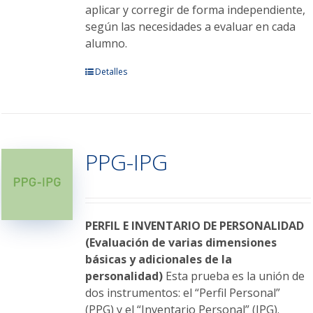
aplicar y corregir de forma independiente,
según las necesidades a evaluar en cada
alumno.
Este
Detalles
producto
tiene
múltiples
variantes.
PPG-IPG
Las
opciones
se
pueden
elegir
PERFIL E INVENTARIO DE PERSONALIDAD
en
(Evaluación de varias dimensiones
la
básicas y adicionales de la
página
personalidad)
Esta prueba es la unión de
de
dos instrumentos: el “Perfil Personal”
producto
(PPG) y el “Inventario Personal” (IPG).