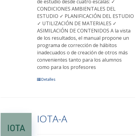
producto
de estudio desde cuatro escalas: ✓
CONDICIONES AMBIENTALES DEL
ESTUDIO ✓ PLANIFICACIÓN DEL ESTUDIO
✓ UTILIZACIÓN DE MATERIALES ✓
ASIMILACIÓN DE CONTENIDOS A la vista
de los resultados, el manual propone un
programa de corrección de hábitos
inadecuados o de creación de otros más
convenientes tanto para los alumnos
como para los profesores
Este
Detalles
producto
tiene
múltiples
variantes.
IOTA-A
Las
opciones
se