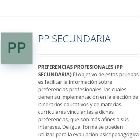
producto
tiene
múltiples
variantes.
PP SECUNDARIA
Las
opciones
se
pueden
elegir
PREFERENCIAS PROFESIONALES (PP
en
SECUNDARIA)
El objetivo de estas pruebas
la
es facilitar la información sobre
página
preferencias profesionales, las cuales
de
tienen su implementación en la elección de
producto
itinerarios educativos y de materias
curriculares vinculantes a dichas
preferencias, que son más afines a sus
intereses. De igual forma se pueden
utilizar para la evaluación psicopedagógica