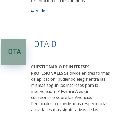
orientación con los alumnos.
Este
Detalles
producto
tiene
múltiples
variantes.
IOTA-B
Las
opciones
se
pueden
elegir
CUESTIONARIO DE INTERESES
en
PROFESIONALES
Se divide en tres formas
la
de aplicación, pudiendo elegir entra las
página
mismas según los intereses para la
de
intervención: ✓
Forma A
es un
producto
cuestionario sobre las Vivencias
Personales o experiencias respecto a las
actividades más significativas de las