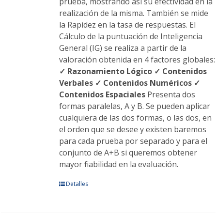
prueba, mostrando así su efectividad en la
realización de la misma. También se mide
la Rapidez en la tasa de respuestas. El
Cálculo de la puntuación de Inteligencia
General (IG) se realiza a partir de la
valoración obtenida en 4 factores globales:
✓ Razonamiento Lógico
✓ Contenidos
Verbales
✓ Contenidos Numéricos
✓
Contenidos Espaciales
Presenta dos
formas paralelas, A y B. Se pueden aplicar
cualquiera de las dos formas, o las dos, en
el orden que se desee y existen baremos
para cada prueba por separado y para el
conjunto de A+B si queremos obtener
mayor fiabilidad en la evaluación.
Este
Detalles
producto
tiene