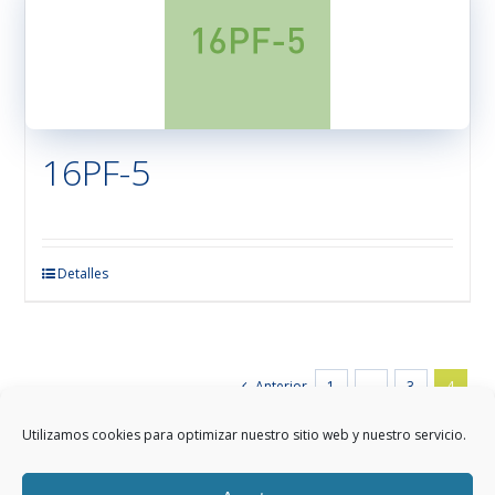
Las
opciones
se
pueden
elegir
en
16PF-5
la
página
de
producto
Este
Detalles
producto
tiene
múltiples
variantes.
Anterior
1
…
3
4
Las
opciones
Utilizamos cookies para optimizar nuestro sitio web y nuestro servicio.
se
pueden