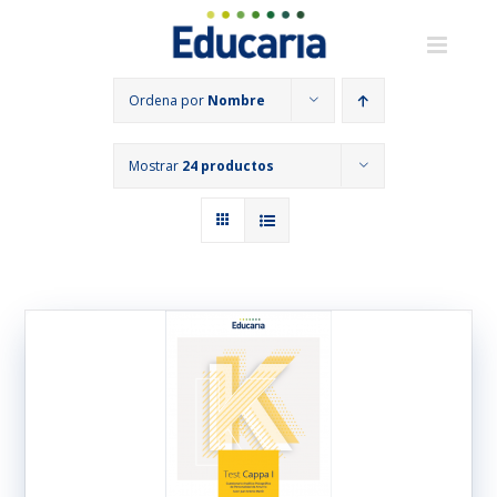
Saltar
al
contenido
Ordena por
Nombre
Mostrar
24 productos