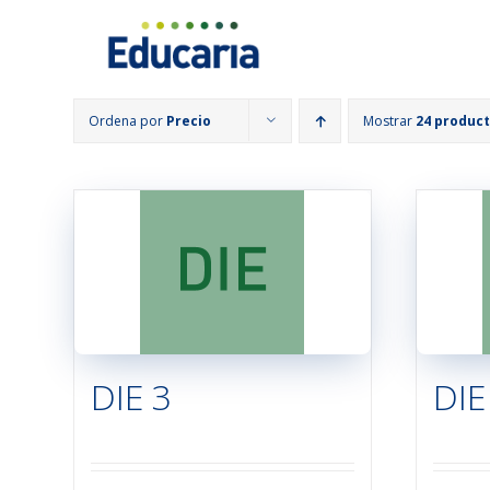
Saltar
al
contenido
Ordena por
Precio
Mostrar
24 produc
DIE 3
DIE