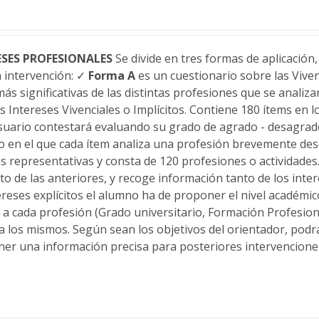
ESES PROFESIONALES
Se divide en tres formas de aplicación
a intervención: ✓
Forma A
es un cuestionario sobre las Vive
más significativas de las distintas profesiones que se anali
s Intereses Vivenciales o Implícitos. Contiene 180 ítems en 
usuario contestará evaluando su grado de agrado - desagrado
o en el que cada ítem analiza una profesión brevemente desc
 representativas y consta de 120 profesiones o actividades. 
 de las anteriores, y recoge información tanto de los intere
ntereses explícitos el alumno ha de proponer el nivel académico
a cada profesión (Grado universitario, Formación Profesion
a los mismos. Según sean los objetivos del orientador, podrá
ner una información precisa para posteriores intervencione