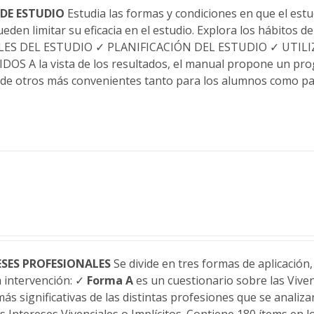
 DE ESTUDIO
Estudia las formas y condiciones en que el estud
eden limitar su eficacia en el estudio. Explora los hábitos d
S DEL ESTUDIO ✓ PLANIFICACIÓN DEL ESTUDIO ✓ UTILI
 A la vista de los resultados, el manual propone un pro
 de otros más convenientes tanto para los alumnos como pa
ESES PROFESIONALES
Se divide en tres formas de aplicación
a intervención: ✓
Forma A
es un cuestionario sobre las Vive
más significativas de las distintas profesiones que se anali
s Intereses Vivenciales o Implícitos. Contiene 180 ítems en 