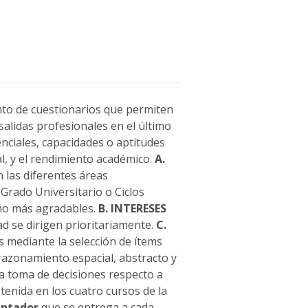
nto de cuestionarios que permiten
alidas profesionales en el último
enciales, capacidades o aptitudes
l, y el rendimiento académico.
A.
 las diferentes áreas
(Grado Universitario o Ciclos
omo más agradables.
B. INTERESES
ad se dirigen prioritariamente.
C.
es mediante la selección de ítems
 razonamiento espacial, abstracto y
la toma de decisiones respecto a
tenida en los cuatro cursos de la
entador
que se entrega a cada