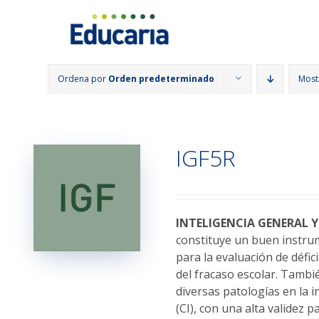
Saltar
al
contenido
Ordena por
Orden predeterminado
Most
IGF5R
INTELIGENCIA GENERAL
constituye un buen instrum
para la evaluación de défic
del fracaso escolar. Tambié
diversas patologías en la i
(CI), con una alta validez 