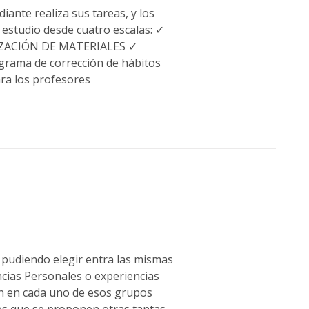
iante realiza sus tareas, y los
e estudio desde cuatro escalas: ✓
ZACIÓN DE MATERIALES ✓
grama de corrección de hábitos
ra los profesores
, pudiendo elegir entra las mismas
ncias Personales o experiencias
zan en cada uno de esos grupos
los que se proponen otras tantas