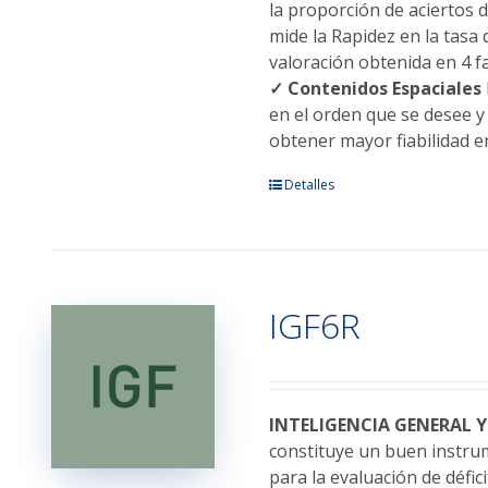
la proporción de aciertos 
mide la Rapidez en la tasa d
valoración obtenida en 4 f
✓ Contenidos Espaciales
en el orden que se desee 
obtener mayor fiabilidad en
Este
Detalles
producto
tiene
múltiples
variantes.
IGF6R
Las
opciones
se
pueden
elegir
INTELIGENCIA GENERAL
en
constituye un buen instrum
la
para la evaluación de défic