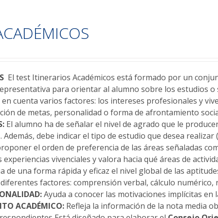
 ACADÉMICOS
OS
El test Itinerarios Académicos está formado por un conju
presentativa para orientar al alumno sobre los estudios o s
en cuenta varios factores: los intereses profesionales y viv
ción de metas, personalidad o forma de afrontamiento socia
:
El alumno ha de señalar el nivel de agrado que le producen
 Además, debe indicar el tipo de estudio que desea realizar 
 proponer el orden de preferencia de las áreas señaladas c
experiencias vivenciales y valora hacia qué áreas de activid
a de una forma rápida y eficaz el nivel global de las aptitud
a diferentes factores: comprensión verbal, cálculo numérico,
SONALIDAD:
Ayuda a conocer las motivaciones implícitas en 
ENTO ACADÉMICO:
Refleja la información de la nota media ob
rrespondientes Está diseñado para elaborar el
Consejo Ori