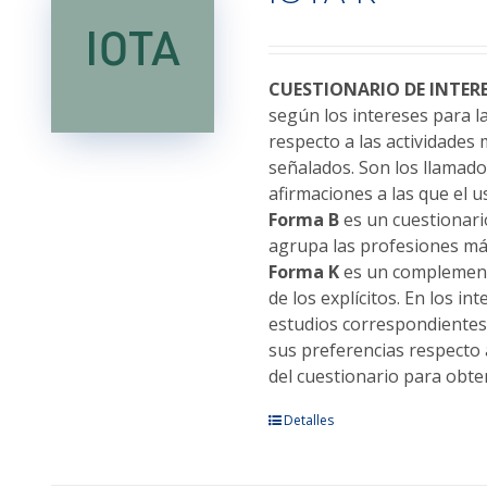
opciones
se
pueden
elegir
CUESTIONARIO DE INTER
en
según los intereses para l
la
respecto a las actividades 
página
señalados. Son los llamado
de
afirmaciones a las que el 
producto
Forma B
es un cuestionari
agrupa las profesiones más
Forma K
es un complemento
de los explícitos. En los i
estudios correspondientes 
sus preferencias respecto 
del cuestionario para obte
Este
Detalles
producto
tiene