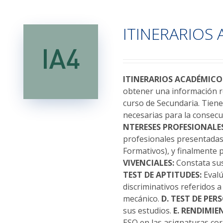
múltiples
variantes.
ITINERARIOS
Las
opciones
se
pueden
elegir
ITINERARIOS ACADÉMIC
en
obtener una información re
la
curso de Secundaria. Tiene 
página
necesarias para la consecu
de
NTERESES PROFESIONALES
producto
profesionales presentadas.
Formativos), y finalmente
VIVENCIALES:
Constata sus 
TEST DE APTITUDES:
Evalú
discriminativos referidos 
mecánico.
D. TEST DE PER
sus estudios.
E. RENDIMI
ESO en las asignaturas co