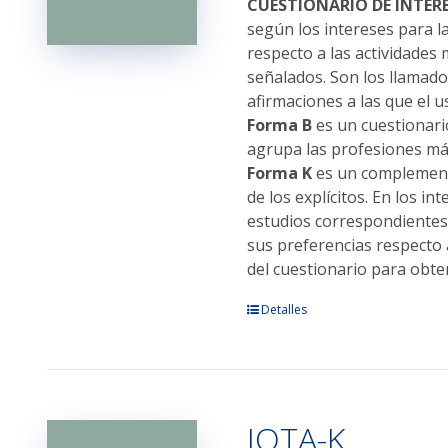
elegir
CUESTIONARIO DE INTER
en
según los intereses para l
la
respecto a las actividades 
página
señalados. Son los llamado
de
afirmaciones a las que el 
producto
Forma B
es un cuestionari
agrupa las profesiones más
Forma K
es un complemento
de los explícitos. En los i
estudios correspondientes 
sus preferencias respecto 
del cuestionario para obte
Este
Detalles
producto
tiene
múltiples
variantes.
IOTA-K
Las