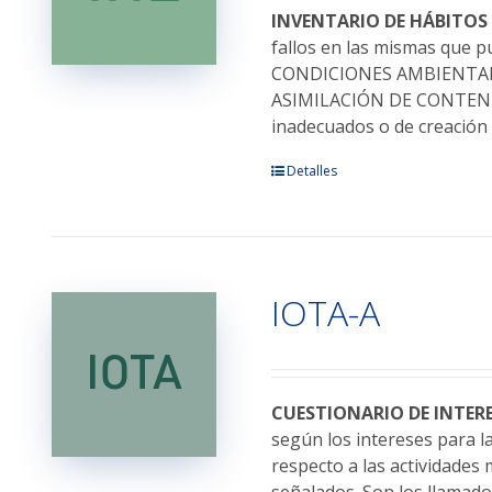
elegir
INVENTARIO DE HÁBITOS
en
fallos en las mismas que pu
la
CONDICIONES AMBIENTALE
página
ASIMILACIÓN DE CONTENIDOS
de
inadecuados o de creación
producto
Este
Detalles
producto
tiene
múltiples
variantes.
IOTA-A
Las
opciones
se
pueden
elegir
CUESTIONARIO DE INTER
en
según los intereses para l
la
respecto a las actividades 
página
señalados. Son los llamado