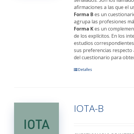
de
afirmaciones a las que el 
producto
Forma B
es un cuestionari
agrupa las profesiones más
Forma K
es un complemento
de los explícitos. En los i
estudios correspondientes 
sus preferencias respecto 
del cuestionario para obte
Este
Detalles
producto
tiene
múltiples
variantes.
IOTA-B
Las
opciones
se
pueden