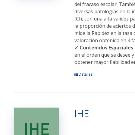
página
del fracaso escolar. Tambié
de
diversas patologías en la i
producto
(CI), con una alta validez 
la proporción de aciertos 
mide la Rapidez en la tasa d
valoración obtenida en 4 f
✓ Contenidos Espaciales
en el orden que se desee 
obtener mayor fiabilidad en
Este
Detalles
producto
tiene
múltiples
variantes.
IHE
Las
opciones
se
pueden