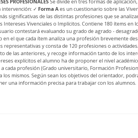
ESES PROFESIONALES
Se divide en tres formas de aplicación
a intervención: ✓
Forma A
es un cuestionario sobre las Vive
más significativas de las distintas profesiones que se anali
s Intereses Vivenciales o Implícitos. Contiene 180 ítems en 
usuario contestará evaluando su grado de agrado - desagrado
o en el que cada ítem analiza una profesión brevemente desc
 representativas y consta de 120 profesiones o actividades. 
 de las anteriores, y recoge información tanto de los intere
ntereses explícitos el alumno ha de proponer el nivel académico
a cada profesión (Grado universitario, Formación Profesion
a los mismos. Según sean los objetivos del orientador, podrá
ner una información precisa para trabajar con los alumnos.