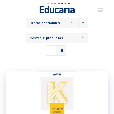
Saltar
al
contenido
Ordena por
Nombre
Mostrar
36 productos