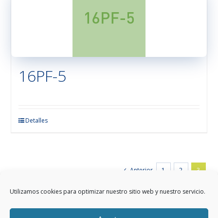
Las
opciones
se
pueden
elegir
en
16PF-5
la
página
de
producto
Este
Detalles
producto
tiene
múltiples
variantes.
Anterior
1
2
3
Las
opciones
Utilizamos cookies para optimizar nuestro sitio web y nuestro servicio.
se
pueden