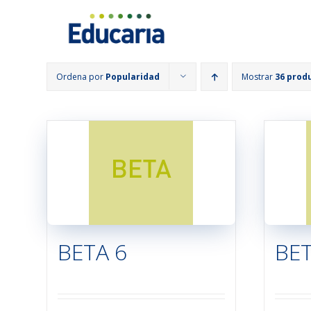
Saltar
al
contenido
Ordena por
Popularidad
Mostrar
36 prod
BETA 6
BET