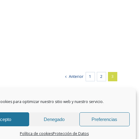
página
de
producto
Anterior
1
2
3
ookies para optimizar nuestro sitio web y nuestro servicio.
cepto
Denegado
Preferencias
Política de cookies
Protección de Datos