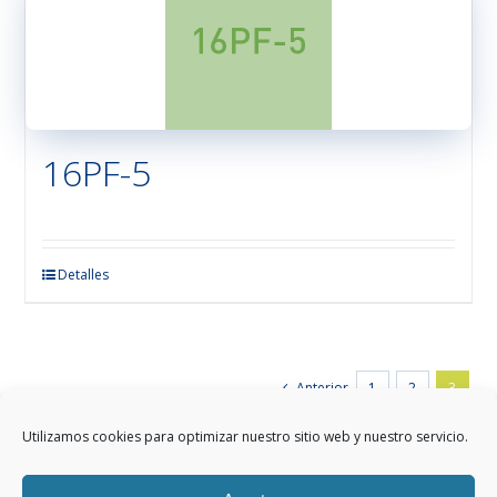
Las
opciones
se
pueden
elegir
en
16PF-5
la
página
de
producto
Este
Detalles
producto
tiene
múltiples
variantes.
Anterior
1
2
3
Las
opciones
Utilizamos cookies para optimizar nuestro sitio web y nuestro servicio.
se
pueden