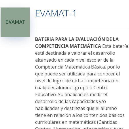
variantes.
EVAMAT-1
Las
opciones
se
pueden
elegir
BATERIA PARA LA EVALUACIÓN DE LA
en
COMPETENCIA MATEMÁTICA
Esta batería
la
está destinada a valorar el desarrollo
página
alcanzado en cada nivel escolar de la
de
Competencia Matemática Básica, por lo
producto
que puede ser utilizada para conocer el
nivel de logro de dicha competencia en
cualquier alumno, grupo o Centro
Educativo. Su finalidad es medir el
desarrollo de las capacidades y/o
habilidades y destrezas que el alumno
tiene en relación a los contenidos básicos
curriculares en matemáticas (Cantidad,