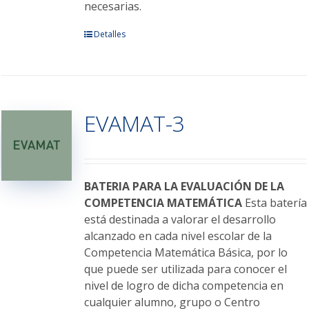
necesarias.
Este
Detalles
producto
tiene
múltiples
variantes.
EVAMAT-3
Las
opciones
se
pueden
elegir
BATERIA PARA LA EVALUACIÓN DE LA
en
COMPETENCIA MATEMÁTICA
Esta batería
la
está destinada a valorar el desarrollo
página
alcanzado en cada nivel escolar de la
de
Competencia Matemática Básica, por lo
producto
que puede ser utilizada para conocer el
nivel de logro de dicha competencia en
cualquier alumno, grupo o Centro