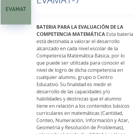
opciones
se
pueden
elegir
BATERIA PARA LA EVALUACIÓN DE LA
en
COMPETENCIA MATEMÁTICA
Esta batería
la
está destinada a valorar el desarrollo
página
alcanzado en cada nivel escolar de la
de
Competencia Matemática Básica, por lo
producto
que puede ser utilizada para conocer el
nivel de logro de dicha competencia en
cualquier alumno, grupo o Centro
Educativo. Su finalidad es medir el
desarrollo de las capacidades y/o
habilidades y destrezas que el alumno
tiene en relación a los contenidos básicos
curriculares en matemáticas (Cantidad,
Conteo, Numeración, Información y Azar,
Geometría y Resolución de Problemas),