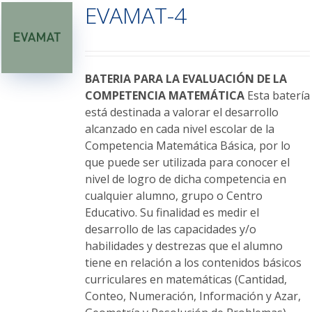
EVAMAT-4
Las
opciones
se
pueden
elegir
BATERIA PARA LA EVALUACIÓN DE LA
en
COMPETENCIA MATEMÁTICA
Esta batería
la
está destinada a valorar el desarrollo
página
alcanzado en cada nivel escolar de la
de
Competencia Matemática Básica, por lo
producto
que puede ser utilizada para conocer el
nivel de logro de dicha competencia en
cualquier alumno, grupo o Centro
Educativo. Su finalidad es medir el
desarrollo de las capacidades y/o
habilidades y destrezas que el alumno
tiene en relación a los contenidos básicos
curriculares en matemáticas (Cantidad,
Conteo, Numeración, Información y Azar,