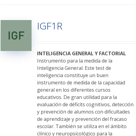
tiene
múltiples
variantes.
IGF1R
Las
opciones
se
pueden
elegir
INTELIGENCIA GENERAL Y FACTORIAL
en
Instrumento para la medida de la
la
Inteligencia General. Este test de
página
inteligencia constituye un buen
de
instrumento de medida de la capacidad
producto
general en los diferentes cursos
educativos. De gran utilidad para la
evaluación de déficits cognitivos, detección
y prevención de alumnos con dificultades
de aprendizaje y prevención del fracaso
escolar. También se utiliza en el ámbito
clínico y neuropsicológico para la