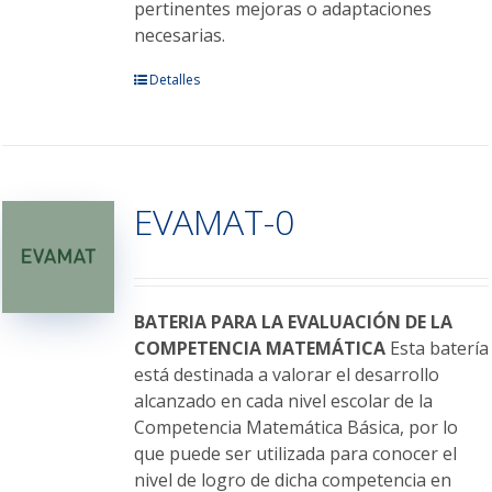
pertinentes mejoras o adaptaciones
necesarias.
Este
Detalles
producto
tiene
múltiples
variantes.
EVAMAT-0
Las
opciones
se
pueden
elegir
BATERIA PARA LA EVALUACIÓN DE LA
en
COMPETENCIA MATEMÁTICA
Esta batería
la
está destinada a valorar el desarrollo
página
alcanzado en cada nivel escolar de la
de
Competencia Matemática Básica, por lo
producto
que puede ser utilizada para conocer el
nivel de logro de dicha competencia en