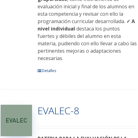
evaluación inicial y final de los alumnos en
esta competencia y revisar con ello la
programación curricular desarrollada.
✓ A
nivel individual
destaca los puntos
fuertes y débiles del alumno en esta
materia, pudiendo con ello llevar a cabo las
pertinentes mejoras o adaptaciones
necesarias.
Este
Detalles
producto
tiene
múltiples
variantes.
EVALEC-8
Las
opciones
se
pueden