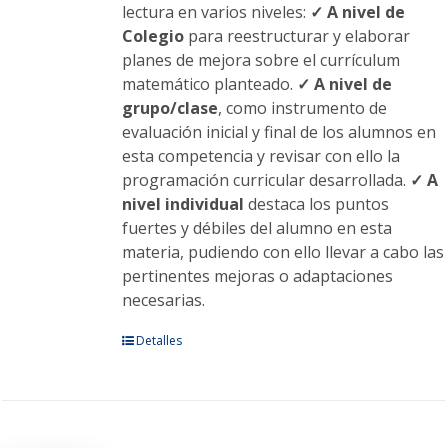
lectura en varios niveles:
✓ A nivel de
Colegio
para reestructurar y elaborar
planes de mejora sobre el currículum
matemático planteado.
✓ A nivel de
grupo/clase
, como instrumento de
evaluación inicial y final de los alumnos en
esta competencia y revisar con ello la
programación curricular desarrollada.
✓ A
nivel individual
destaca los puntos
fuertes y débiles del alumno en esta
materia, pudiendo con ello llevar a cabo las
pertinentes mejoras o adaptaciones
necesarias.
Este
Detalles
producto
tiene
múltiples
variantes.