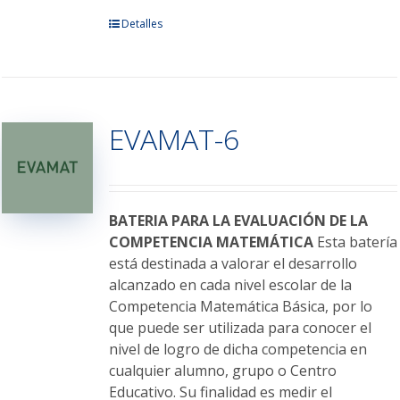
Este
Detalles
producto
tiene
múltiples
variantes.
EVAMAT-6
Las
opciones
se
pueden
elegir
BATERIA PARA LA EVALUACIÓN DE LA
en
COMPETENCIA MATEMÁTICA
Esta batería
la
está destinada a valorar el desarrollo
página
alcanzado en cada nivel escolar de la
de
Competencia Matemática Básica, por lo
producto
que puede ser utilizada para conocer el
nivel de logro de dicha competencia en
cualquier alumno, grupo o Centro
Educativo. Su finalidad es medir el