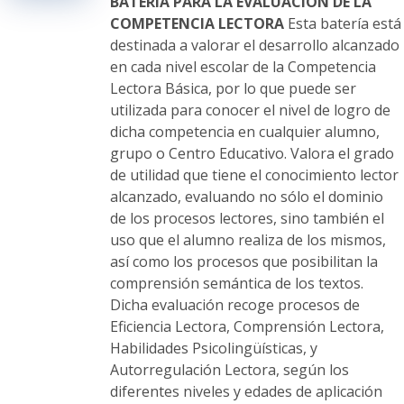
elegir
BATERIA PARA LA EVALUACIÓN DE LA
en
COMPETENCIA LECTORA
Esta batería está
la
destinada a valorar el desarrollo alcanzado
página
en cada nivel escolar de la Competencia
de
Lectora Básica, por lo que puede ser
producto
utilizada para conocer el nivel de logro de
dicha competencia en cualquier alumno,
grupo o Centro Educativo. Valora el grado
de utilidad que tiene el conocimiento lector
alcanzado, evaluando no sólo el dominio
de los procesos lectores, sino también el
uso que el alumno realiza de los mismos,
así como los procesos que posibilitan la
comprensión semántica de los textos.
Dicha evaluación recoge procesos de
Eficiencia Lectora, Comprensión Lectora,
Habilidades Psicolingüísticas, y
Autorregulación Lectora, según los
diferentes niveles y edades de aplicación