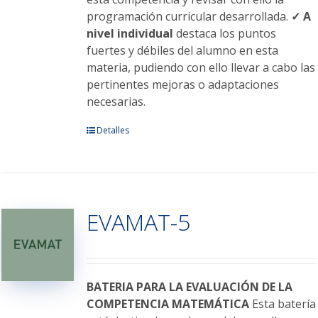
programación curricular desarrollada.
✓ A
nivel individual
destaca los puntos
fuertes y débiles del alumno en esta
materia, pudiendo con ello llevar a cabo las
pertinentes mejoras o adaptaciones
necesarias.
Este
Detalles
producto
tiene
múltiples
variantes.
EVAMAT-5
Las
opciones
se
pueden
elegir
BATERIA PARA LA EVALUACIÓN DE LA
en
COMPETENCIA MATEMÁTICA
Esta batería