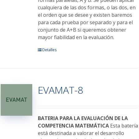
formas paralelas, A y B. Se pueden aplicar
cualquiera de las dos formas, o las dos, en
el orden que se desee y existen baremos
para cada prueba por separado y para el
conjunto de A+B si queremos obtener
mayor fiabilidad en la evaluación.
Este
Detalles
producto
tiene
múltiples
variantes.
EVAMAT-8
Las
opciones
se
pueden
elegir
BATERIA PARA LA EVALUACIÓN DE LA
en
COMPETENCIA MATEMÁTICA
Esta batería
la
está destinada a valorar el desarrollo