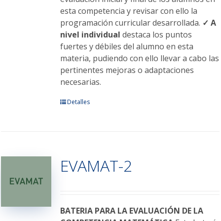
esta competencia y revisar con ello la
programación curricular desarrollada.
✓ A
nivel individual
destaca los puntos
fuertes y débiles del alumno en esta
materia, pudiendo con ello llevar a cabo las
pertinentes mejoras o adaptaciones
necesarias.
Este
Detalles
producto
tiene
múltiples
variantes.
EVAMAT-2
Las
opciones
se
pueden
elegir
BATERIA PARA LA EVALUACIÓN DE LA