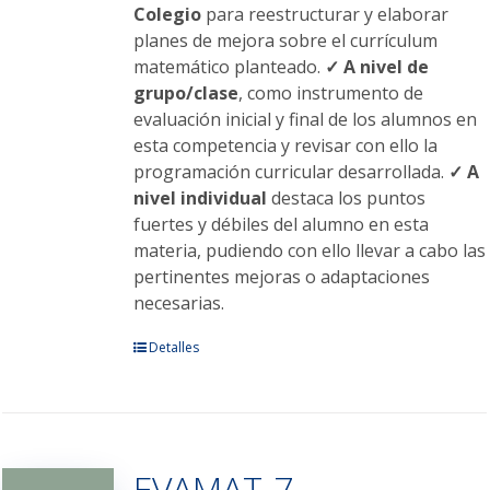
Colegio
para reestructurar y elaborar
planes de mejora sobre el currículum
matemático planteado.
✓ A nivel de
grupo/clase
, como instrumento de
evaluación inicial y final de los alumnos en
esta competencia y revisar con ello la
programación curricular desarrollada.
✓ A
nivel individual
destaca los puntos
fuertes y débiles del alumno en esta
materia, pudiendo con ello llevar a cabo las
pertinentes mejoras o adaptaciones
necesarias.
Este
Detalles
producto
tiene
múltiples
variantes.
EVAMAT-7
Las