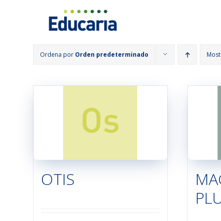
Saltar
al
contenido
Ordena por
Orden predeterminado
Most
OTIS
MA
PLU