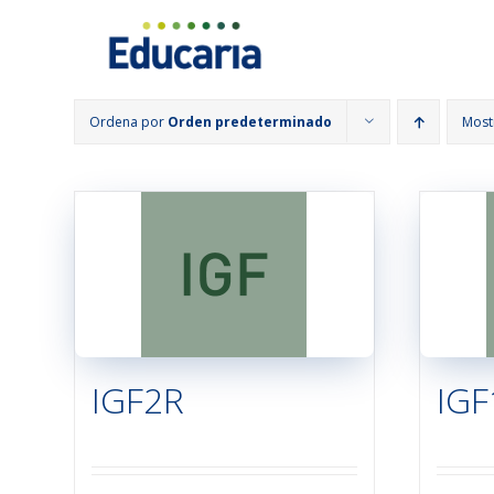
Saltar
al
contenido
Ordena por
Orden predeterminado
Most
IGF2R
IGF