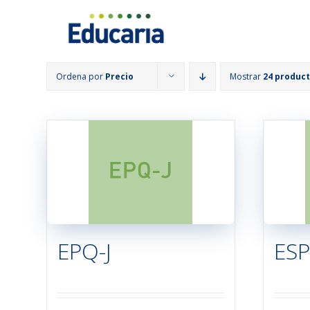
Saltar
al
contenido
Ordena por
Precio
Mostrar
24 produc
EPQ-J
ES