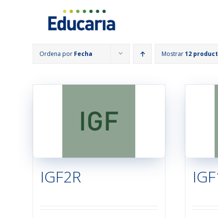
Saltar
al
contenido
Ordena por
Fecha
Mostrar
12 produc
IGF2R
IGF