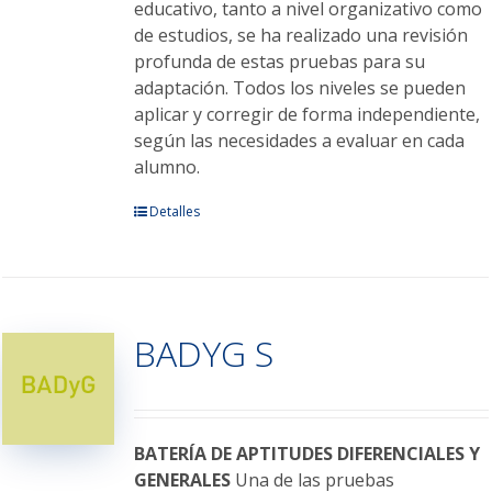
educativo, tanto a nivel organizativo como
de estudios, se ha realizado una revisión
profunda de estas pruebas para su
adaptación. Todos los niveles se pueden
aplicar y corregir de forma independiente,
según las necesidades a evaluar en cada
alumno.
Este
Detalles
producto
tiene
múltiples
variantes.
BADYG S
Las
opciones
se
pueden
elegir
BATERÍA DE APTITUDES DIFERENCIALES Y
en
GENERALES
Una de las pruebas