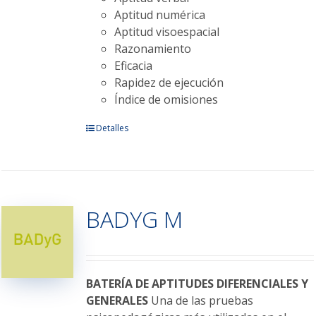
Aptitud numérica
Aptitud visoespacial
Razonamiento
Eficacia
Rapidez de ejecución
Índice de omisiones
Este
Detalles
producto
tiene
múltiples
variantes.
BADYG M
Las
opciones
se
pueden
elegir
BATERÍA DE APTITUDES DIFERENCIALES Y
en
GENERALES
Una de las pruebas