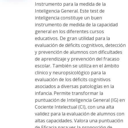
en
Instrumento para la medida de la
la
Inteligencia General. Este test de
página
inteligencia constituye un buen
de
instrumento de medida de la capacidad
producto
general en los diferentes cursos
educativos. De gran utilidad para la
evaluación de déficits cognitivos, detección
y prevención de alumnos con dificultades
de aprendizaje y prevención del fracaso
escolar. También se utiliza en el ámbito
clínico y neuropsicológico para la
evaluación de los déficits cognitivos
asociados a diversas patologías en la
infancia. Permite transformar la
puntuación de Inteligencia General (IG) en
Cociente Intelectual (CI), con una alta
validez para la evaluación de alumnos con
altas capacidades. Valora una puntuación
de Eficacia para ver la proporción de