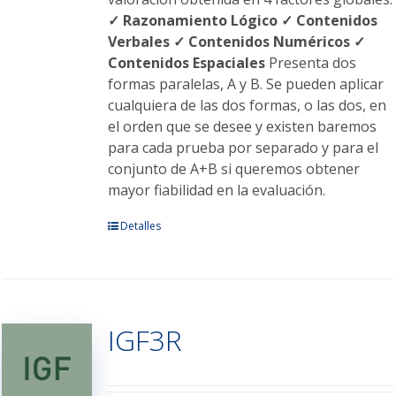
✓ Razonamiento Lógico
✓ Contenidos
Verbales
✓ Contenidos Numéricos
✓
Contenidos Espaciales
Presenta dos
formas paralelas, A y B. Se pueden aplicar
cualquiera de las dos formas, o las dos, en
el orden que se desee y existen baremos
para cada prueba por separado y para el
conjunto de A+B si queremos obtener
mayor fiabilidad en la evaluación.
Este
Detalles
producto
tiene
múltiples
variantes.
IGF3R
Las
opciones
se