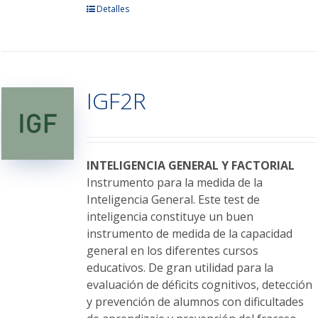
Este
Detalles
producto
tiene
múltiples
variantes.
IGF2R
Las
opciones
se
pueden
elegir
INTELIGENCIA GENERAL Y FACTORIAL
en
Instrumento para la medida de la
la
Inteligencia General. Este test de
página
inteligencia constituye un buen
de
instrumento de medida de la capacidad
producto
general en los diferentes cursos
educativos. De gran utilidad para la
evaluación de déficits cognitivos, detección
y prevención de alumnos con dificultades