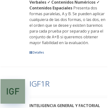
Verbales
✓ Contenidos Numéricos
✓
Contenidos Espaciales
Presenta dos
formas paralelas, A y B. Se pueden aplicar
cualquiera de las dos formas, o las dos, en
el orden que se desee y existen baremos
para cada prueba por separado y para el
conjunto de A+B si queremos obtener
mayor fiabilidad en la evaluación.
Este
Detalles
producto
tiene
múltiples
variantes.
IGF1R
Las
opciones
se
pueden
elegir
INTELIGENCIA GENERAL Y FACTORIAL