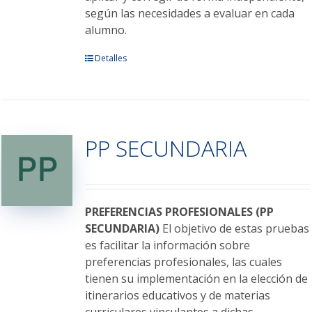
según las necesidades a evaluar en cada
alumno.
Este
Detalles
producto
tiene
múltiples
variantes.
PP SECUNDARIA
Las
opciones
se
pueden
elegir
PREFERENCIAS PROFESIONALES (PP
en
SECUNDARIA)
El objetivo de estas pruebas
la
es facilitar la información sobre
página
preferencias profesionales, las cuales
de
tienen su implementación en la elección de
producto
itinerarios educativos y de materias