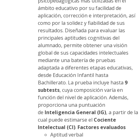
la
psicopedagógicas más utilizadas en el
página
ámbito educativo por su facilidad de
de
aplicación, corrección e interpretación, así
producto
como por la solidez y fiabilidad de sus
resultados. Diseñada para evaluar las
principales aptitudes cognitivas del
alumnado, permite obtener una visión
global de sus capacidades intelectuales
mediante una batería de pruebas
adaptada a diferentes etapas educativas,
desde Educación Infantil hasta
Bachillerato. La prueba incluye hasta
9
subtests
, cuya composición varía en
función del nivel de aplicación. Además,
proporciona una puntuación
de
Inteligencia General (IG)
, a partir de la
cual puede estimarse el
Cociente
Intelectual (CI)
.
Factores evaluados
Aptitud verbal