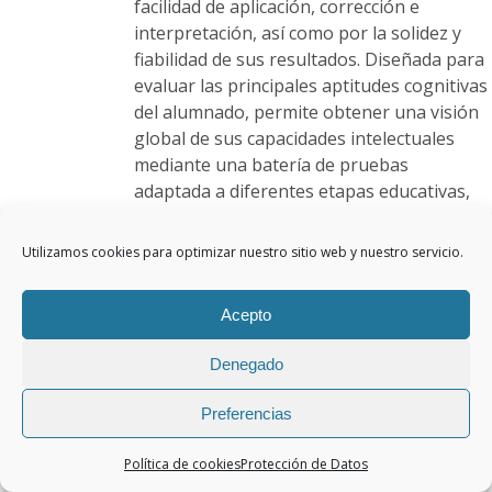
de
facilidad de aplicación, corrección e
producto
interpretación, así como por la solidez y
fiabilidad de sus resultados. Diseñada para
evaluar las principales aptitudes cognitivas
del alumnado, permite obtener una visión
global de sus capacidades intelectuales
mediante una batería de pruebas
adaptada a diferentes etapas educativas,
desde Educación Infantil hasta
Bachillerato. La prueba incluye hasta
9
Utilizamos cookies para optimizar nuestro sitio web y nuestro servicio.
subtests
, cuya composición varía en
función del nivel de aplicación. Además,
Acepto
proporciona una puntuación de
Inteligencia General (IG)
, a partir de la
Denegado
cual puede estimarse el
Cociente
Intelectual (CI)
.
Factores evaluados
Preferencias
Aptitud verbal
Aptitud numérica
Política de cookies
Protección de Datos
Aptitud visoespacial