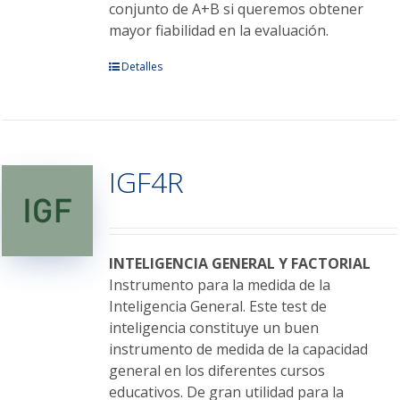
conjunto de A+B si queremos obtener
mayor fiabilidad en la evaluación.
Este
Detalles
producto
tiene
múltiples
variantes.
IGF4R
Las
opciones
se
pueden
elegir
INTELIGENCIA GENERAL Y FACTORIAL
en
Instrumento para la medida de la
la
Inteligencia General. Este test de
página
inteligencia constituye un buen
de
instrumento de medida de la capacidad
producto
general en los diferentes cursos
educativos. De gran utilidad para la