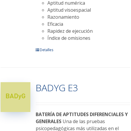
Aptitud numérica
Aptitud visoespacial
Razonamiento
Eficacia
Rapidez de ejecución
Índice de omisiones
Este
Detalles
producto
tiene
múltiples
variantes.
BADYG E3
Las
opciones
se
pueden
elegir
BATERÍA DE APTITUDES DIFERENCIALES Y
en
GENERALES
Una de las pruebas
la
psicopedagógicas más utilizadas en el