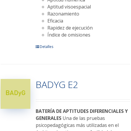
Aptitud visoespacial
Razonamiento
Eficacia
Rapidez de ejecución
Índice de omisiones
Este
Detalles
producto
tiene
múltiples
variantes.
BADYG E2
Las
opciones
se
pueden
elegir
BATERÍA DE APTITUDES DIFERENCIALES Y
en
GENERALES
Una de las pruebas
la
psicopedagógicas más utilizadas en el