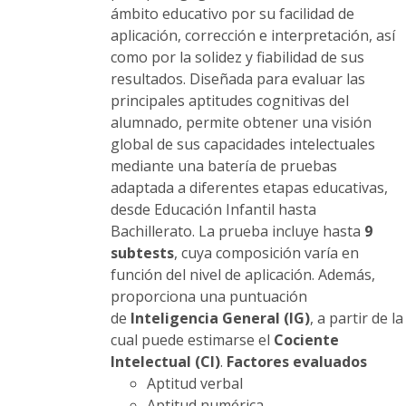
página
ámbito educativo por su facilidad de
de
aplicación, corrección e interpretación, así
producto
como por la solidez y fiabilidad de sus
resultados. Diseñada para evaluar las
principales aptitudes cognitivas del
alumnado, permite obtener una visión
global de sus capacidades intelectuales
mediante una batería de pruebas
adaptada a diferentes etapas educativas,
desde Educación Infantil hasta
Bachillerato. La prueba incluye hasta
9
subtests
, cuya composición varía en
función del nivel de aplicación. Además,
proporciona una puntuación
de
Inteligencia General (IG)
, a partir de la
cual puede estimarse el
Cociente
Intelectual (CI)
.
Factores evaluados
Aptitud verbal
Aptitud numérica