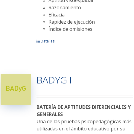
Aptitud visoespacial
Razonamiento
Eficacia
Rapidez de ejecución
Índice de omisiones
Este
Detalles
producto
tiene
múltiples
variantes.
BADYG I
Las
opciones
se
pueden
elegir
BATERÍA DE APTITUDES DIFERENCIALES Y
en
GENERALES
la
Una de las pruebas psicopedagógicas más
página
utilizadas en el ámbito educativo por su