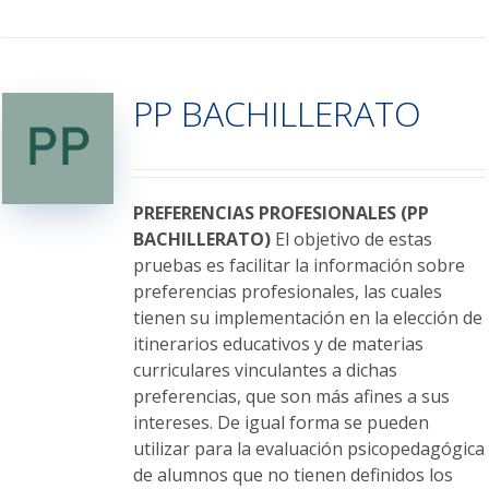
producto
tiene
múltiples
variantes.
PP BACHILLERATO
Las
opciones
se
pueden
elegir
PREFERENCIAS PROFESIONALES (PP
en
BACHILLERATO)
El objetivo de estas
la
pruebas es facilitar la información sobre
página
preferencias profesionales, las cuales
de
tienen su implementación en la elección de
producto
itinerarios educativos y de materias
curriculares vinculantes a dichas
preferencias, que son más afines a sus
intereses. De igual forma se pueden
utilizar para la evaluación psicopedagógica
de alumnos que no tienen definidos los