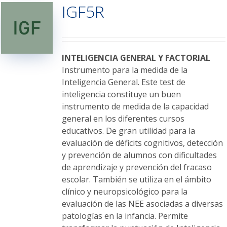
IGF5R
Las
opciones
se
pueden
elegir
INTELIGENCIA GENERAL Y FACTORIAL
en
Instrumento para la medida de la
la
Inteligencia General. Este test de
página
inteligencia constituye un buen
de
instrumento de medida de la capacidad
producto
general en los diferentes cursos
educativos. De gran utilidad para la
evaluación de déficits cognitivos, detección
y prevención de alumnos con dificultades
de aprendizaje y prevención del fracaso
escolar. También se utiliza en el ámbito
clínico y neuropsicológico para la
evaluación de las NEE asociadas a diversas
patologías en la infancia. Permite