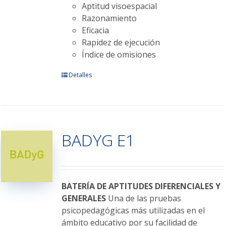
Aptitud visoespacial
Razonamiento
Eficacia
Rapidez de ejecución
Índice de omisiones
Este
Detalles
producto
tiene
múltiples
variantes.
BADYG E1
Las
opciones
se
pueden
elegir
BATERÍA DE APTITUDES DIFERENCIALES Y
en
GENERALES
Una de las pruebas
la
psicopedagógicas más utilizadas en el
página
ámbito educativo por su facilidad de