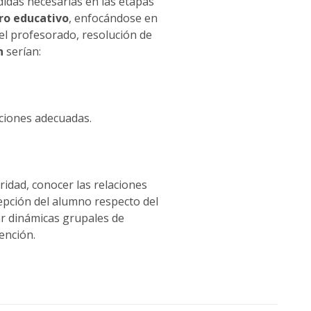
didas necesarias en las etapas
tro educativo
, enfocándose en
el profesorado, resolución de
n
serían:
aciones adecuadas.
ridad, conocer las relaciones
cepción del alumno respecto del
r dinámicas grupales de
ención.