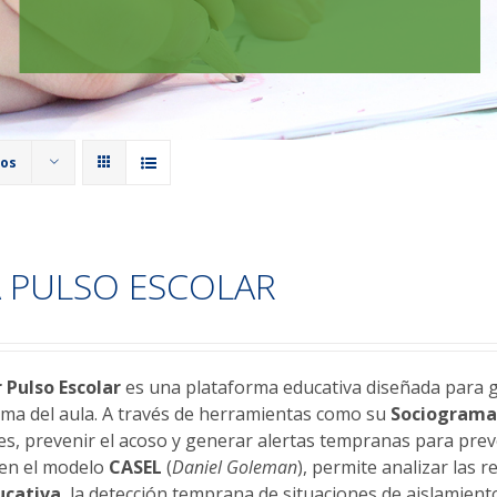
tos
 PULSO ESCOLAR
r
Pulso Escolar
es una plataforma educativa diseñada para ge
lima del aula. A través de herramientas como su
Sociogram
les, prevenir el acoso y generar alertas tempranas para prev
 en el modelo
CASEL
(
Daniel Goleman
), permite analizar las 
ucativa
, la detección temprana de situaciones de aislamiento,