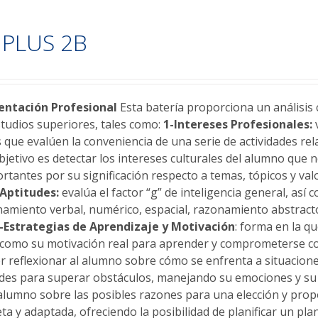
PLUS 2B
ntación Profesional
Esta batería proporciona un análisis 
studios superiores, tales como:
1-Intereses Profesionales:
v
 que evalúen la conveniencia de una serie de actividades re
bjetivo es detectar los intereses culturales del alumno que 
rtantes por su significación respecto a temas, tópicos y val
-Aptitudes:
evalúa el factor “g” de inteligencia general, así
namiento verbal, numérico, espacial, razonamiento abstrac
-Estrategias de Aprendizaje y Motivación
: forma en la q
í como su motivación real para aprender y comprometerse co
 reflexionar al alumno sobre cómo se enfrenta a situaciones
ades para superar obstáculos, manejando su emociones y s
 alumno sobre las posibles razones para una elección y pro
 y adaptada, ofreciendo la posibilidad de planificar un plan