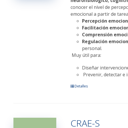
neurofisiológico, cogniti
página
conocer el nivel de percepc
de
emocional a partir de tarea
producto
Percepción emocion
Facilitación emocion
Comprensión emoci
Regulación emocion
personal.
Muy útil para:
Diseñar intervencione
Prevenir, detectar e i
Este
Detalles
producto
tiene
múltiples
variantes.
CRAE-S
Las
opciones