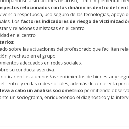
 anticipándose a situaciones de acoso, como implementar me
aspectos relacionados con las dinámicas dentro del cen
vivencia respetuosa, uso seguro de las tecnologías, apoyo d
pales. Los
factores indicadores de riesgo de victimizació
tar y relaciones amistosas en el centro.
dad en el centro.
tarios
:
do sobre las actuaciones del profesorado que faciliten rel
ión y rechazo en el grupo.
mientos adecuados en redes sociales.
bre su conducta asertiva.
entificar en los alumnos/as sentimientos de bienestar y segu
 el centro y en las redes sociales, además de conocer la per
lleva a cabo un
análisis sociométrico
permitiendo observa
nte un sociograma, enriqueciendo el diagnóstico y la interv