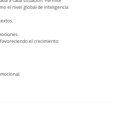
ada a cada situación. Permite
mo el nivel global de inteligencia
textos.
mociones.
favoreciendo el crecimiento
emocional.