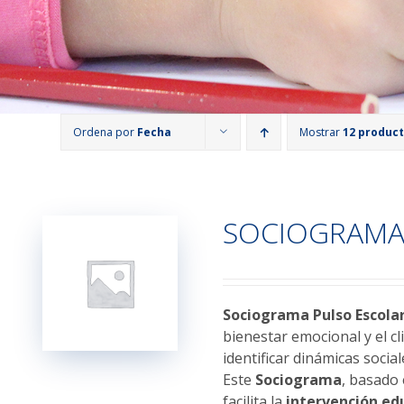
Ordena por
Fecha
Mostrar
12 produc
SOCIOGRAMA
Sociograma Pulso Escola
bienestar emocional y el c
identificar dinámicas socia
Este
Sociograma
, basado
facilita la
intervención ed