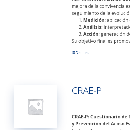
mejora de la convivencia e
seguimiento de la evolució
Medición:
aplicación
Análisis:
interpretació
Acción:
generación de
Su objetivo final es promov
Este
Detalles
producto
tiene
múltiples
variantes.
CRAE-P
Las
opciones
se
pueden
elegir
CRAE-P: Cuestionario de 
en
y Prevención del Acoso Es
la