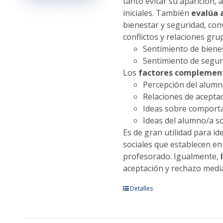
tanto evitar su aparición,
página
iniciales. También
evalúa 
de
bienestar y seguridad, con
producto
conflictos y relaciones gru
Sentimiento de bienes
Sentimiento de seguri
Los
factores complemen
Percepción del alumna
Relaciones de aceptac
Ideas sobre comporta
Ideas del alumno/a so
Es de gran utilidad para id
sociales que establecen en
profesorado. Igualmente,
aceptación y rechazo media
Este
Detalles
producto
tiene