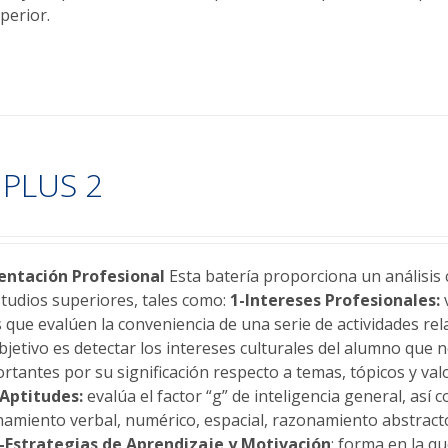
perior.
PLUS 2
ntación Profesional
Esta batería proporciona un análisis 
studios superiores, tales como:
1-Intereses Profesionales:
v
 que evalúen la conveniencia de una serie de actividades re
bjetivo es detectar los intereses culturales del alumno que 
rtantes por su significación respecto a temas, tópicos y val
-Aptitudes:
evalúa el factor “g” de inteligencia general, así
namiento verbal, numérico, espacial, razonamiento abstrac
-Estrategias de Aprendizaje y Motivación
: forma en la q