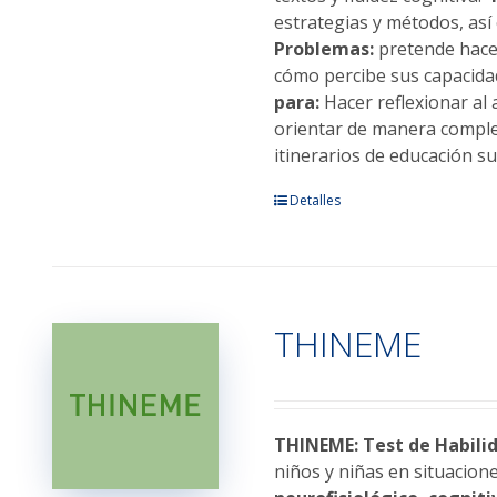
estrategias y métodos, as
Problemas:
pretende hacer
cómo percibe sus capacid
para:
Hacer reflexionar al
orientar de manera completa
itinerarios de educación su
Este
Detalles
producto
tiene
múltiples
variantes.
THINEME
Las
opciones
se
pueden
elegir
THINEME: Test de Habilid
en
niños y niñas en situacion
la