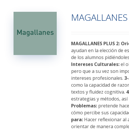
múltiples
variantes.
MAGALLANES 
Las
opciones
se
pueden
elegir
MAGALLANES PLUS 2: Orie
en
ayudan en la elección de e
la
de los alumnos pidiéndoles
página
Intereses Culturales:
el o
de
pero que a su vez son impo
producto
intereses profesionales.
3
como la capacidad de razo
textos y fluidez cognitiva.
4
estrategias y métodos, as
Problemas:
pretende hacer
cómo percibe sus capacid
para:
Hacer reflexionar al
orientar de manera completa