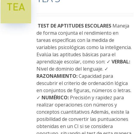
opciones
se
pueden
elegir
TEST DE APTITUDES ESCOLARES
Maneja
en
de forma conjunta el rendimiento en
la
tareas específicas con la medida de
página
variables psicológicas como la inteligencia.
de
Evalúa las aptitudes básicas para el
producto
aprendizaje escolar, como son: ✓
VERBAL:
Nivel de dominio del lenguaje. ✓
RAZONAMIENTO:
Capacidad para
descubrir el criterio de ordenación lógica
en conjuntos de figuras, números o letras.
✓
NUMÉRICO:
Precisión y rapidez para
realizar operaciones con números y
conceptos cuantitativos Además, existe la
posibilidad de convertir las puntuaciones
obtenidas en un CI si se considera
oportuno, situando el test de esta manera