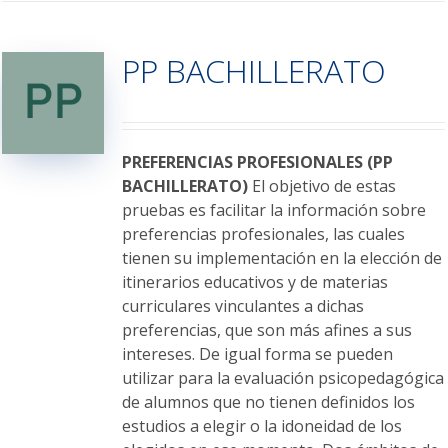
múltiples
variantes.
PP BACHILLERATO
Las
opciones
se
pueden
elegir
PREFERENCIAS PROFESIONALES (PP
en
BACHILLERATO)
El objetivo de estas
la
pruebas es facilitar la información sobre
página
preferencias profesionales, las cuales
de
tienen su implementación en la elección de
producto
itinerarios educativos y de materias
curriculares vinculantes a dichas
preferencias, que son más afines a sus
intereses. De igual forma se pueden
utilizar para la evaluación psicopedagógica
de alumnos que no tienen definidos los
estudios a elegir o la idoneidad de los