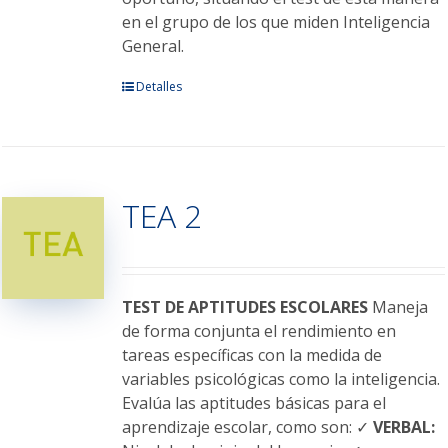
en el grupo de los que miden Inteligencia
General.
Este
Detalles
producto
tiene
múltiples
variantes.
TEA 2
Las
opciones
se
pueden
elegir
TEST DE APTITUDES ESCOLARES
Maneja
en
de forma conjunta el rendimiento en
la
tareas específicas con la medida de
página
variables psicológicas como la inteligencia.
de
Evalúa las aptitudes básicas para el
producto
aprendizaje escolar, como son: ✓
VERBAL: