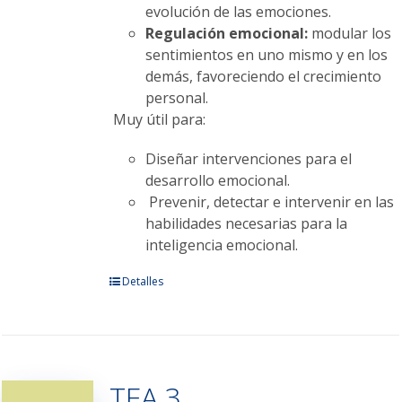
evolución de las emociones.
Regulación emocional:
modular los
sentimientos en uno mismo y en los
demás, favoreciendo el crecimiento
personal.
Muy útil para:
Diseñar intervenciones para el
desarrollo emocional.
Prevenir, detectar e intervenir en las
habilidades necesarias para la
inteligencia emocional.
Este
Detalles
producto
tiene
múltiples
variantes.
TEA 3
Las