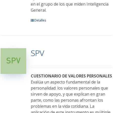
en el grupo de los que miden Inteligencia
General.
Este
Detalles
producto
tiene
múltiples
variantes.
SPV
Las
opciones
se
pueden
elegir
CUESTIONARIO DE VALORES PERSONALES
en
Evalúa un aspecto fundamental de la
la
personalidad: los valores personales que
página
sirven de apoyo, y que explican en gran
de
parte, como las personas afrontan los
producto
problemas en la vida cotidiana. La
aplicación de este instrumento es múltiple,