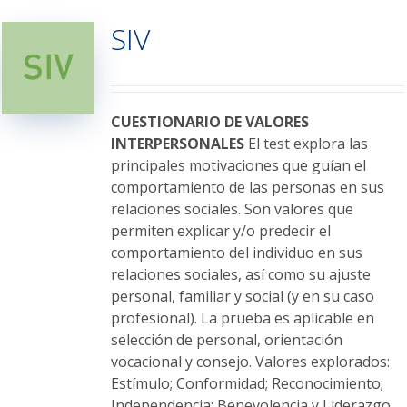
variantes.
SIV
Las
opciones
se
pueden
elegir
CUESTIONARIO DE VALORES
en
INTERPERSONALES
El test explora las
la
principales motivaciones que guían el
página
comportamiento de las personas en sus
de
relaciones sociales. Son valores que
producto
permiten explicar y/o predecir el
comportamiento del individuo en sus
relaciones sociales, así como su ajuste
personal, familiar y social (y en su caso
profesional). La prueba es aplicable en
selección de personal, orientación
vocacional y consejo. Valores explorados:
Estímulo; Conformidad; Reconocimiento;
Independencia; Benevolencia y Liderazgo.