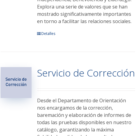
Explora una serie de valores que se han
mostrado significativamente importantes
en torno a facilitar las relaciones sociales.
Este
Detalles
producto
tiene
múltiples
variantes.
Servicio de Corrección
Las
opciones
se
pueden
elegir
Desde el Departamento de Orientación
en
nos encargamos de la corrección,
la
baremación y elaboración de informes de
página
todas las pruebas disponibles en nuestro
de
catálogo, garantizando la máxima