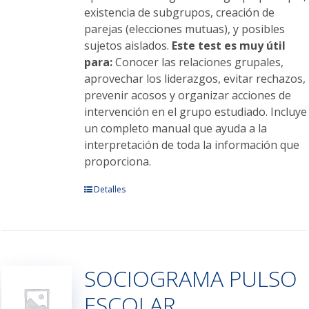
existencia de subgrupos, creación de
parejas (elecciones mutuas), y posibles
sujetos aislados.
Este test es muy útil
para:
Conocer las relaciones grupales,
aprovechar los liderazgos, evitar rechazos,
prevenir acosos y organizar acciones de
intervención en el grupo estudiado. Incluye
un completo manual que ayuda a la
interpretación de toda la información que
proporciona.
Este
Detalles
producto
tiene
múltiples
variantes.
SOCIOGRAMA PULSO
Las
opciones
ESCOLAR
se