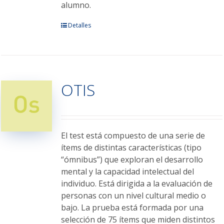
alumno.
Este
Detalles
producto
tiene
múltiples
variantes.
OTIS
Las
opciones
se
pueden
elegir
El test está compuesto de una serie de
en
ítems de distintas características (tipo
la
“ómnibus”) que exploran el desarrollo
página
mental y la capacidad intelectual del
de
individuo. Está dirigida a la evaluación de
producto
personas con un nivel cultural medio o
bajo. La prueba está formada por una
selección de 75 ítems que miden distintos