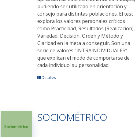
pudiendo ser utilizado en orientación y
consejo para distintas poblaciones. El test
explora los valores personales críticos
como Practicidad, Resultados (Realización),
Variedad, Decisión, Orden y Método y
Claridad en la meta a conseguir. Son una
serie de valores “INTRAINDIVIDUALES”
que explican el modo de comportarse de
cada individuo: su personalidad.
Este
Detalles
producto
tiene
múltiples
variantes.
SOCIOMÉTRICO
Las
opciones
se