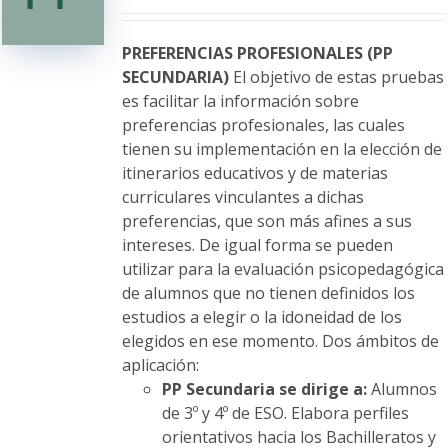
se
pueden
elegir
PREFERENCIAS PROFESIONALES (PP
en
SECUNDARIA)
El objetivo de estas pruebas
la
es facilitar la información sobre
página
preferencias profesionales, las cuales
de
tienen su implementación en la elección de
producto
itinerarios educativos y de materias
curriculares vinculantes a dichas
preferencias, que son más afines a sus
intereses. De igual forma se pueden
utilizar para la evaluación psicopedagógica
de alumnos que no tienen definidos los
estudios a elegir o la idoneidad de los
elegidos en ese momento. Dos ámbitos de
aplicación:
PP Secundaria se dirige a:
Alumnos
de 3º y 4º de ESO. Elabora perfiles
orientativos hacia los Bachilleratos y