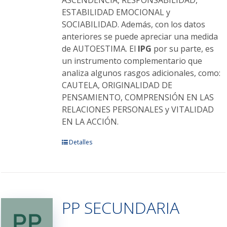
ASCENDENCIA, RESPONSABILIDAD,
ESTABILIDAD EMOCIONAL y
SOCIABILIDAD. Además, con los datos
anteriores se puede apreciar una medida
de AUTOESTIMA. El
IPG
por su parte, es
un instrumento complementario que
analiza algunos rasgos adicionales, como:
CAUTELA, ORIGINALIDAD DE
PENSAMIENTO, COMPRENSIÓN EN LAS
RELACIONES PERSONALES y VITALIDAD
EN LA ACCIÓN.
Este
Detalles
producto
tiene
múltiples
variantes.
PP SECUNDARIA
Las
opciones