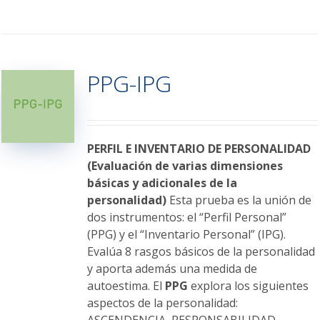
producto
tiene
múltiples
variantes.
PPG-IPG
Las
opciones
se
pueden
elegir
PERFIL E INVENTARIO DE PERSONALIDAD
en
(Evaluación de varias dimensiones
la
básicas y adicionales de la
página
personalidad)
Esta prueba es la unión de
de
dos instrumentos: el “Perfil Personal”
producto
(PPG) y el “Inventario Personal” (IPG).
Evalúa 8 rasgos básicos de la personalidad
y aporta además una medida de
autoestima. El
PPG
explora los siguientes
aspectos de la personalidad: