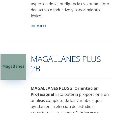
aspectos de la inteligencia (razonamiento
deductivo e inductivo y conocimiento
léxico).
Este
Detalles
producto
tiene
múltiples
variantes.
MAGALLANES PLUS
Las
opciones
2B
se
pueden
elegir
en
MAGALLANES PLUS 2: Orientación
la
Profesional
Esta batería proporciona un
página
análisis completo de las variables que
de
ayudan en la elección de estudios
producto
superiores, tales como:
1-Intereses