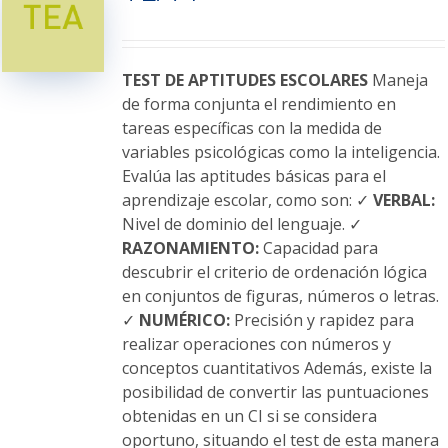
opciones
se
pueden
elegir
TEST DE APTITUDES ESCOLARES
Maneja
en
de forma conjunta el rendimiento en
la
tareas específicas con la medida de
página
variables psicológicas como la inteligencia.
de
Evalúa las aptitudes básicas para el
producto
aprendizaje escolar, como son: ✓
VERBAL:
Nivel de dominio del lenguaje. ✓
RAZONAMIENTO:
Capacidad para
descubrir el criterio de ordenación lógica
en conjuntos de figuras, números o letras.
✓
NUMÉRICO:
Precisión y rapidez para
realizar operaciones con números y
conceptos cuantitativos Además, existe la
posibilidad de convertir las puntuaciones
obtenidas en un CI si se considera
oportuno, situando el test de esta manera