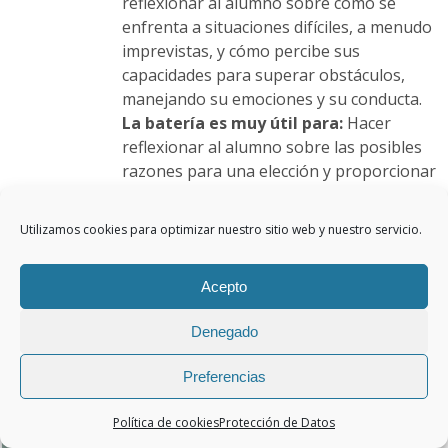
reflexionar al alumno sobre cómo se
enfrenta a situaciones difíciles, a menudo
imprevistas, y cómo percibe sus
capacidades para superar obstáculos,
manejando su emociones y su conducta.
La batería es muy útil para:
Hacer
reflexionar al alumno sobre las posibles
razones para una elección y proporcionar
una herramienta para orientar de manera
completa y adaptada, ofreciendo la
Utilizamos cookies para optimizar nuestro sitio web y nuestro servicio.
posibilidad de planificar un plan de
orientación para los distintos itinerarios
Acepto
de educación superior.
Denegado
Este
Detalles
producto
Preferencias
tiene
múltiples
Política de cookies
Protección de Datos
variantes.