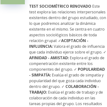
pueden
elegir
TEST SOCIOMÉTRICO RENOVADO
Este
en
test explora las relaciones interpersonales
la
existentes dentro del grupo estudiado, con
página
lo que podremos analizar la dinámica
de
existente en el mismo. Se centra en cuatro
producto
aspectos sociológicos básicos de toda
relación grupal: ✓
ACEPTACIÓN -
INFLUENCIA:
Valora el grado de influencia
que cada individuo ejerce sobre el grupo. ✓
AFINIDAD - AMISTAD:
Explora el grado de
compenetración existente entre los
componentes del grupo. ✓
POPULARIDAD
- SIMPATÍA:
Evalúa el grado de simpatía y
popularidad del que goza cada individuo
dentro del grupo. ✓
COLABORACIÓN -
TRABAJO:
Evalúa el grado de trabajo y de
colaboración de cada individuo en las
tareas propias del grupo. Los resultados