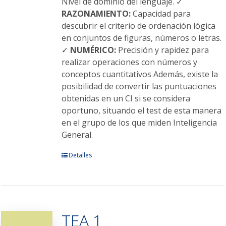
Nivel de dominio del lenguaje. ✓
RAZONAMIENTO:
Capacidad para
descubrir el criterio de ordenación lógica
en conjuntos de figuras, números o letras.
✓
NUMÉRICO:
Precisión y rapidez para
realizar operaciones con números y
conceptos cuantitativos Además, existe la
posibilidad de convertir las puntuaciones
obtenidas en un CI si se considera
oportuno, situando el test de esta manera
en el grupo de los que miden Inteligencia
General.
Este
Detalles
producto
tiene
múltiples
variantes.
TEA 1
Las