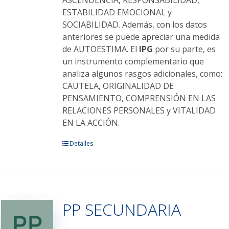
ASCENDENCIA, RESPONSABILIDAD,
ESTABILIDAD EMOCIONAL y
SOCIABILIDAD. Además, con los datos
anteriores se puede apreciar una medida
de AUTOESTIMA. El
IPG
por su parte, es
un instrumento complementario que
analiza algunos rasgos adicionales, como:
CAUTELA, ORIGINALIDAD DE
PENSAMIENTO, COMPRENSIÓN EN LAS
RELACIONES PERSONALES y VITALIDAD
EN LA ACCIÓN.
Este
Detalles
producto
tiene
múltiples
variantes.
PP SECUNDARIA
Las
opciones