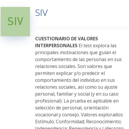
variantes.
SIV
Las
opciones
se
pueden
elegir
CUESTIONARIO DE VALORES
en
INTERPERSONALES
El test explora las
la
principales motivaciones que guían el
página
comportamiento de las personas en sus
de
relaciones sociales. Son valores que
producto
permiten explicar y/o predecir el
comportamiento del individuo en sus
relaciones sociales, así como su ajuste
personal, familiar y social (y en su caso
profesional). La prueba es aplicable en
selección de personal, orientación
vocacional y consejo. Valores explorados:
Estímulo; Conformidad; Reconocimiento;
Independencia; Benevolencia y Liderazgo.