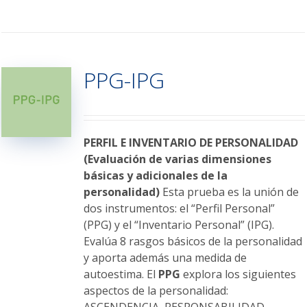
producto
tiene
múltiples
variantes.
PPG-IPG
Las
opciones
se
pueden
elegir
PERFIL E INVENTARIO DE PERSONALIDAD
en
(Evaluación de varias dimensiones
la
básicas y adicionales de la
página
personalidad)
Esta prueba es la unión de
de
dos instrumentos: el “Perfil Personal”
producto
(PPG) y el “Inventario Personal” (IPG).
Evalúa 8 rasgos básicos de la personalidad
y aporta además una medida de
autoestima. El
PPG
explora los siguientes
aspectos de la personalidad: