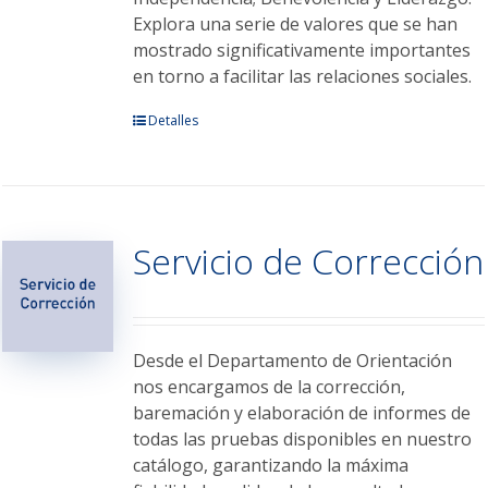
Explora una serie de valores que se han
mostrado significativamente importantes
en torno a facilitar las relaciones sociales.
Este
Detalles
producto
tiene
múltiples
variantes.
Servicio de Corrección
Las
opciones
se
pueden
elegir
Desde el Departamento de Orientación
en
nos encargamos de la corrección,
la
baremación y elaboración de informes de
página
todas las pruebas disponibles en nuestro
de
catálogo, garantizando la máxima