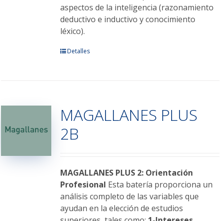
aspectos de la inteligencia (razonamiento
deductivo e inductivo y conocimiento
léxico).
Este
Detalles
producto
tiene
múltiples
variantes.
MAGALLANES PLUS
Las
opciones
2B
se
pueden
elegir
en
MAGALLANES PLUS 2: Orientación
la
Profesional
Esta batería proporciona un
página
análisis completo de las variables que
de
ayudan en la elección de estudios
producto
superiores, tales como:
1-Intereses