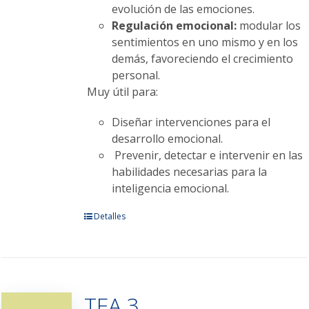
evolución de las emociones.
Regulación emocional:
modular los
sentimientos en uno mismo y en los
demás, favoreciendo el crecimiento
personal.
Muy útil para:
Diseñar intervenciones para el
desarrollo emocional.
Prevenir, detectar e intervenir en las
habilidades necesarias para la
inteligencia emocional.
Este
Detalles
producto
tiene
múltiples
variantes.
TEA 3
Las