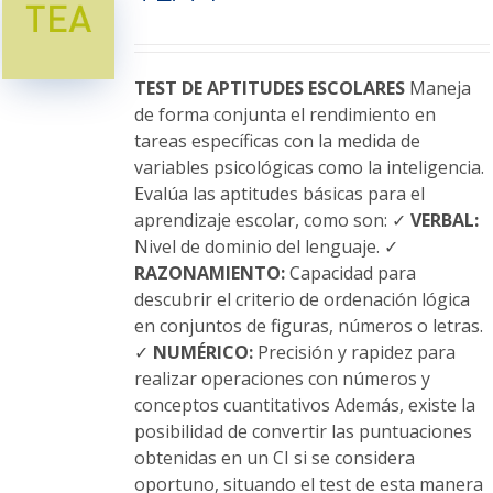
opciones
se
pueden
elegir
TEST DE APTITUDES ESCOLARES
Maneja
en
de forma conjunta el rendimiento en
la
tareas específicas con la medida de
página
variables psicológicas como la inteligencia.
de
Evalúa las aptitudes básicas para el
producto
aprendizaje escolar, como son: ✓
VERBAL:
Nivel de dominio del lenguaje. ✓
RAZONAMIENTO:
Capacidad para
descubrir el criterio de ordenación lógica
en conjuntos de figuras, números o letras.
✓
NUMÉRICO:
Precisión y rapidez para
realizar operaciones con números y
conceptos cuantitativos Además, existe la
posibilidad de convertir las puntuaciones
obtenidas en un CI si se considera
oportuno, situando el test de esta manera