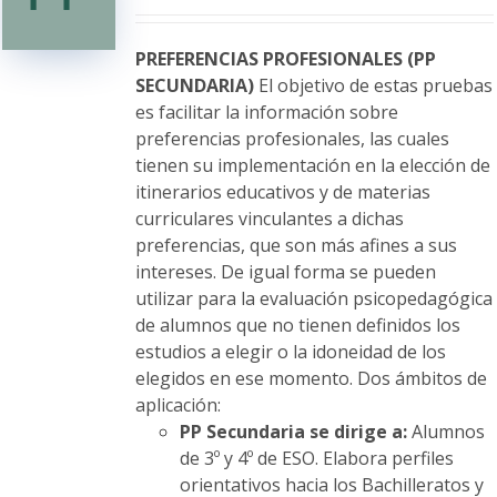
se
pueden
elegir
PREFERENCIAS PROFESIONALES (PP
en
SECUNDARIA)
El objetivo de estas pruebas
la
es facilitar la información sobre
página
preferencias profesionales, las cuales
de
tienen su implementación en la elección de
producto
itinerarios educativos y de materias
curriculares vinculantes a dichas
preferencias, que son más afines a sus
intereses. De igual forma se pueden
utilizar para la evaluación psicopedagógica
de alumnos que no tienen definidos los
estudios a elegir o la idoneidad de los
elegidos en ese momento. Dos ámbitos de
aplicación:
PP Secundaria se dirige a:
Alumnos
de 3º y 4º de ESO. Elabora perfiles
orientativos hacia los Bachilleratos y