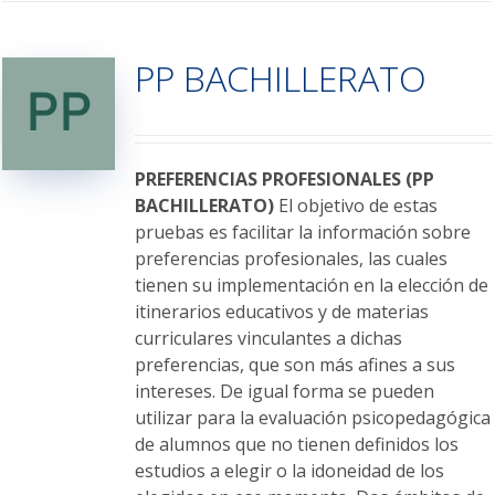
múltiples
variantes.
PP BACHILLERATO
Las
opciones
se
pueden
elegir
PREFERENCIAS PROFESIONALES (PP
en
BACHILLERATO)
El objetivo de estas
la
pruebas es facilitar la información sobre
página
preferencias profesionales, las cuales
de
tienen su implementación en la elección de
producto
itinerarios educativos y de materias
curriculares vinculantes a dichas
preferencias, que son más afines a sus
intereses. De igual forma se pueden
utilizar para la evaluación psicopedagógica
de alumnos que no tienen definidos los
estudios a elegir o la idoneidad de los