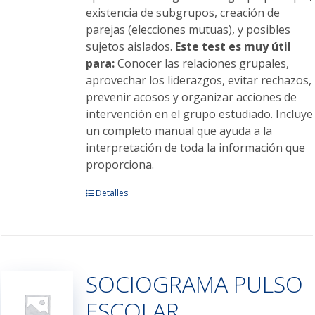
existencia de subgrupos, creación de
parejas (elecciones mutuas), y posibles
sujetos aislados.
Este test es muy útil
para:
Conocer las relaciones grupales,
aprovechar los liderazgos, evitar rechazos,
prevenir acosos y organizar acciones de
intervención en el grupo estudiado. Incluye
un completo manual que ayuda a la
interpretación de toda la información que
proporciona.
Este
Detalles
producto
tiene
múltiples
variantes.
SOCIOGRAMA PULSO
Las
opciones
ESCOLAR
se