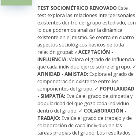
pueden
elegir
TEST SOCIOMÉTRICO RENOVADO
Este
en
test explora las relaciones interpersonales
la
existentes dentro del grupo estudiado, con
página
lo que podremos analizar la dinámica
de
existente en el mismo. Se centra en cuatro
producto
aspectos sociológicos básicos de toda
relación grupal: ✓
ACEPTACIÓN -
INFLUENCIA:
Valora el grado de influencia
que cada individuo ejerce sobre el grupo. ✓
AFINIDAD - AMISTAD:
Explora el grado de
compenetración existente entre los
componentes del grupo. ✓
POPULARIDAD
- SIMPATÍA:
Evalúa el grado de simpatía y
popularidad del que goza cada individuo
dentro del grupo. ✓
COLABORACIÓN -
TRABAJO:
Evalúa el grado de trabajo y de
colaboración de cada individuo en las
tareas propias del grupo. Los resultados