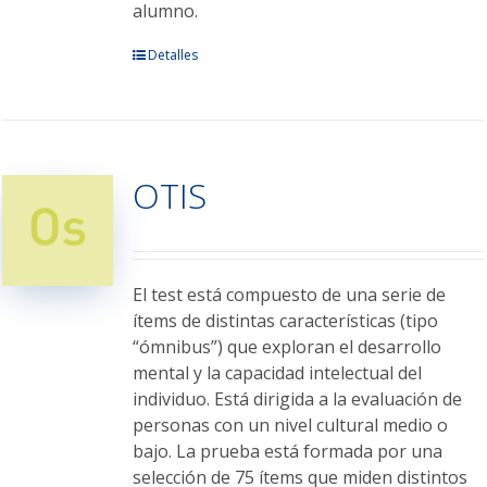
alumno.
Este
Detalles
producto
tiene
múltiples
variantes.
OTIS
Las
opciones
se
pueden
elegir
El test está compuesto de una serie de
en
ítems de distintas características (tipo
la
“ómnibus”) que exploran el desarrollo
página
mental y la capacidad intelectual del
de
individuo. Está dirigida a la evaluación de
producto
personas con un nivel cultural medio o
bajo. La prueba está formada por una
selección de 75 ítems que miden distintos