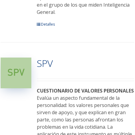
en el grupo de los que miden Inteligencia
General.
Este
Detalles
producto
tiene
múltiples
variantes.
SPV
Las
opciones
se
pueden
elegir
CUESTIONARIO DE VALORES PERSONALES
en
Evalúa un aspecto fundamental de la
la
personalidad: los valores personales que
página
sirven de apoyo, y que explican en gran
de
parte, como las personas afrontan los
producto
problemas en la vida cotidiana. La
aplicación de este instrumento es múltiple,