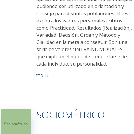
pudiendo ser utilizado en orientación y
consejo para distintas poblaciones. El test
explora los valores personales críticos
como Practicidad, Resultados (Realización),
Variedad, Decisión, Orden y Método y
Claridad en la meta a conseguir. Son una
serie de valores “INTRAINDIVIDUALES”
que explican el modo de comportarse de
cada individuo: su personalidad.
Este
Detalles
producto
tiene
múltiples
variantes.
SOCIOMÉTRICO
Las
opciones
se