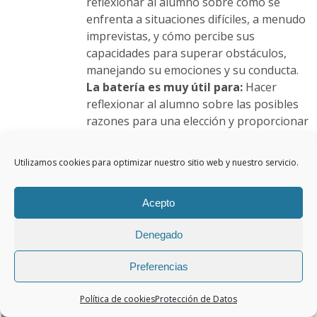
reflexionar al alumno sobre cómo se
enfrenta a situaciones difíciles, a menudo
imprevistas, y cómo percibe sus
capacidades para superar obstáculos,
manejando su emociones y su conducta.
La batería es muy útil para:
Hacer
reflexionar al alumno sobre las posibles
razones para una elección y proporcionar
una herramienta para orientar de manera
completa y adaptada, ofreciendo la
Utilizamos cookies para optimizar nuestro sitio web y nuestro servicio.
posibilidad de planificar un plan de
orientación para los distintos itinerarios
Acepto
de educación superior.
Denegado
Este
Detalles
producto
Preferencias
tiene
múltiples
Política de cookies
Protección de Datos
variantes.