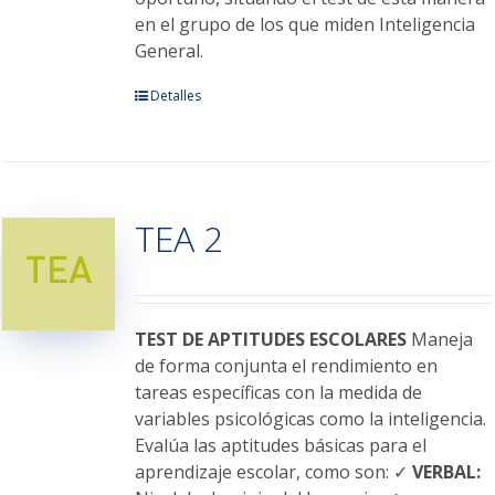
en el grupo de los que miden Inteligencia
General.
Este
Detalles
producto
tiene
múltiples
variantes.
TEA 2
Las
opciones
se
pueden
elegir
TEST DE APTITUDES ESCOLARES
Maneja
en
de forma conjunta el rendimiento en
la
tareas específicas con la medida de
página
variables psicológicas como la inteligencia.
de
Evalúa las aptitudes básicas para el
producto
aprendizaje escolar, como son: ✓
VERBAL: