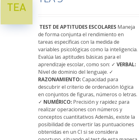
opciones
se
pueden
elegir
TEST DE APTITUDES ESCOLARES
Maneja
en
de forma conjunta el rendimiento en
la
tareas específicas con la medida de
página
variables psicológicas como la inteligencia.
de
Evalúa las aptitudes básicas para el
producto
aprendizaje escolar, como son: ✓
VERBAL:
Nivel de dominio del lenguaje. ✓
RAZONAMIENTO:
Capacidad para
descubrir el criterio de ordenación lógica
en conjuntos de figuras, números o letras.
✓
NUMÉRICO:
Precisión y rapidez para
realizar operaciones con números y
conceptos cuantitativos Además, existe la
posibilidad de convertir las puntuaciones
obtenidas en un CI si se considera
oportuno, situando el test de esta manera