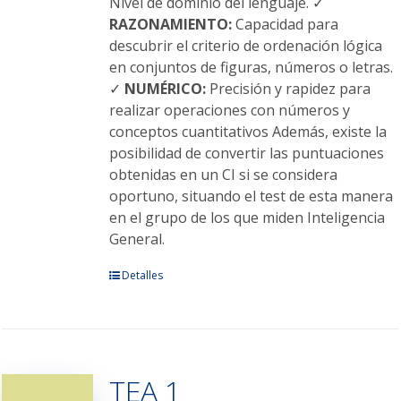
Nivel de dominio del lenguaje. ✓
RAZONAMIENTO:
Capacidad para
descubrir el criterio de ordenación lógica
en conjuntos de figuras, números o letras.
✓
NUMÉRICO:
Precisión y rapidez para
realizar operaciones con números y
conceptos cuantitativos Además, existe la
posibilidad de convertir las puntuaciones
obtenidas en un CI si se considera
oportuno, situando el test de esta manera
en el grupo de los que miden Inteligencia
General.
Este
Detalles
producto
tiene
múltiples
variantes.
TEA 1
Las