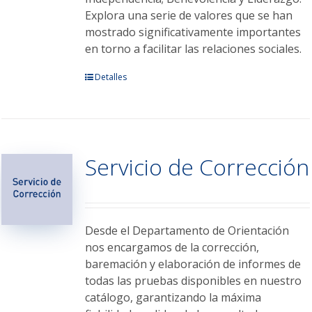
Explora una serie de valores que se han
mostrado significativamente importantes
en torno a facilitar las relaciones sociales.
Este
Detalles
producto
tiene
múltiples
variantes.
Servicio de Corrección
Las
opciones
se
pueden
elegir
Desde el Departamento de Orientación
en
nos encargamos de la corrección,
la
baremación y elaboración de informes de
página
todas las pruebas disponibles en nuestro
de
catálogo, garantizando la máxima