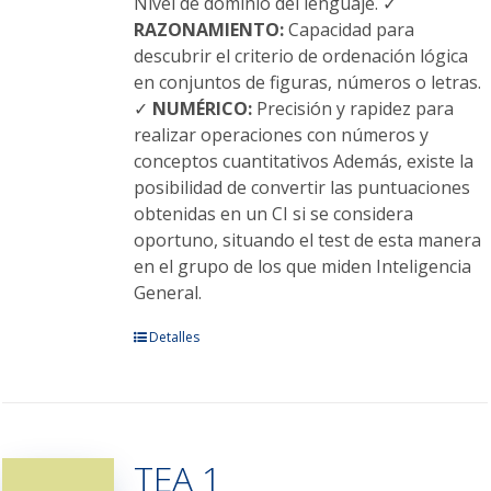
Nivel de dominio del lenguaje. ✓
RAZONAMIENTO:
Capacidad para
descubrir el criterio de ordenación lógica
en conjuntos de figuras, números o letras.
✓
NUMÉRICO:
Precisión y rapidez para
realizar operaciones con números y
conceptos cuantitativos Además, existe la
posibilidad de convertir las puntuaciones
obtenidas en un CI si se considera
oportuno, situando el test de esta manera
en el grupo de los que miden Inteligencia
General.
Este
Detalles
producto
tiene
múltiples
variantes.
TEA 1
Las