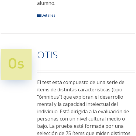
alumno.
Este
Detalles
producto
tiene
múltiples
variantes.
OTIS
Las
opciones
se
pueden
elegir
El test está compuesto de una serie de
en
ítems de distintas características (tipo
la
“ómnibus”) que exploran el desarrollo
página
mental y la capacidad intelectual del
de
individuo. Está dirigida a la evaluación de
producto
personas con un nivel cultural medio o
bajo. La prueba está formada por una
selección de 75 ítems que miden distintos