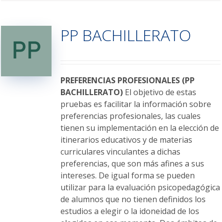
múltiples
variantes.
PP BACHILLERATO
Las
opciones
se
pueden
elegir
PREFERENCIAS PROFESIONALES (PP
en
BACHILLERATO)
El objetivo de estas
la
pruebas es facilitar la información sobre
página
preferencias profesionales, las cuales
de
tienen su implementación en la elección de
producto
itinerarios educativos y de materias
curriculares vinculantes a dichas
preferencias, que son más afines a sus
intereses. De igual forma se pueden
utilizar para la evaluación psicopedagógica
de alumnos que no tienen definidos los
estudios a elegir o la idoneidad de los