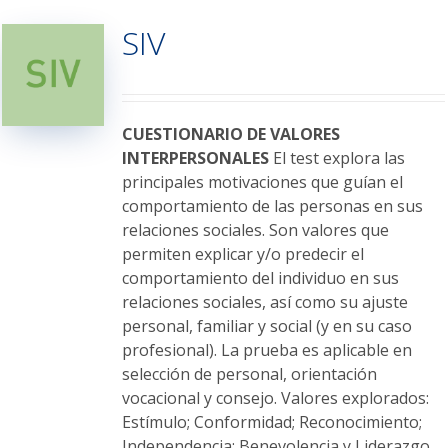
variantes.
SIV
Las
opciones
se
pueden
elegir
CUESTIONARIO DE VALORES
en
INTERPERSONALES
El test explora las
la
principales motivaciones que guían el
página
comportamiento de las personas en sus
de
relaciones sociales. Son valores que
producto
permiten explicar y/o predecir el
comportamiento del individuo en sus
relaciones sociales, así como su ajuste
personal, familiar y social (y en su caso
profesional). La prueba es aplicable en
selección de personal, orientación
vocacional y consejo. Valores explorados:
Estímulo; Conformidad; Reconocimiento;
Independencia; Benevolencia y Liderazgo.