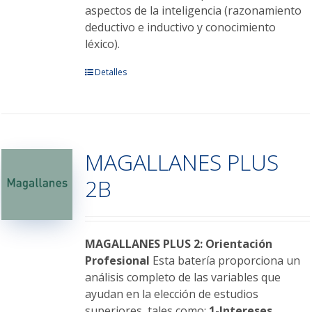
aspectos de la inteligencia (razonamiento
deductivo e inductivo y conocimiento
léxico).
Este
Detalles
producto
tiene
múltiples
variantes.
MAGALLANES PLUS
Las
opciones
2B
se
pueden
elegir
en
MAGALLANES PLUS 2: Orientación
la
Profesional
Esta batería proporciona un
página
análisis completo de las variables que
de
ayudan en la elección de estudios
producto
superiores, tales como:
1-Intereses