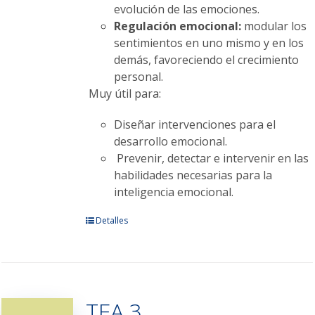
evolución de las emociones.
Regulación emocional:
modular los
sentimientos en uno mismo y en los
demás, favoreciendo el crecimiento
personal.
Muy útil para:
Diseñar intervenciones para el
desarrollo emocional.
Prevenir, detectar e intervenir en las
habilidades necesarias para la
inteligencia emocional.
Este
Detalles
producto
tiene
múltiples
variantes.
TEA 3
Las