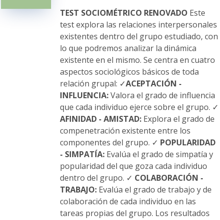
pueden
elegir
TEST SOCIOMÉTRICO RENOVADO
Este
en
test explora las relaciones interpersonales
la
existentes dentro del grupo estudiado, con
página
lo que podremos analizar la dinámica
de
existente en el mismo. Se centra en cuatro
producto
aspectos sociológicos básicos de toda
relación grupal: ✓
ACEPTACIÓN -
INFLUENCIA:
Valora el grado de influencia
que cada individuo ejerce sobre el grupo. ✓
AFINIDAD - AMISTAD:
Explora el grado de
compenetración existente entre los
componentes del grupo. ✓
POPULARIDAD
- SIMPATÍA:
Evalúa el grado de simpatía y
popularidad del que goza cada individuo
dentro del grupo. ✓
COLABORACIÓN -
TRABAJO:
Evalúa el grado de trabajo y de
colaboración de cada individuo en las
tareas propias del grupo. Los resultados