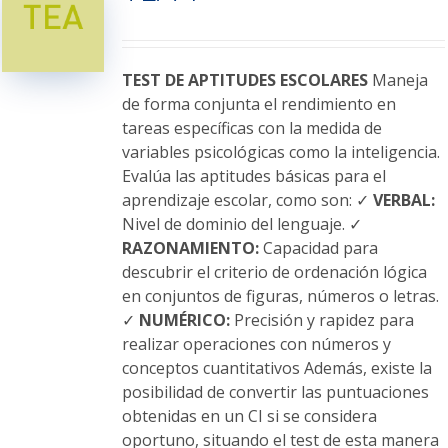
opciones
se
pueden
elegir
TEST DE APTITUDES ESCOLARES
Maneja
en
de forma conjunta el rendimiento en
la
tareas específicas con la medida de
página
variables psicológicas como la inteligencia.
de
Evalúa las aptitudes básicas para el
producto
aprendizaje escolar, como son: ✓
VERBAL:
Nivel de dominio del lenguaje. ✓
RAZONAMIENTO:
Capacidad para
descubrir el criterio de ordenación lógica
en conjuntos de figuras, números o letras.
✓
NUMÉRICO:
Precisión y rapidez para
realizar operaciones con números y
conceptos cuantitativos Además, existe la
posibilidad de convertir las puntuaciones
obtenidas en un CI si se considera
oportuno, situando el test de esta manera