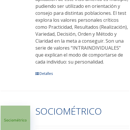
pudiendo ser utilizado en orientación y
consejo para distintas poblaciones. El test
explora los valores personales críticos
como Practicidad, Resultados (Realización),
Variedad, Decisión, Orden y Método y
Claridad en la meta a conseguir. Son una
serie de valores “INTRAINDIVIDUALES”
que explican el modo de comportarse de
cada individuo: su personalidad.
Este
Detalles
producto
tiene
múltiples
variantes.
SOCIOMÉTRICO
Las
opciones
se