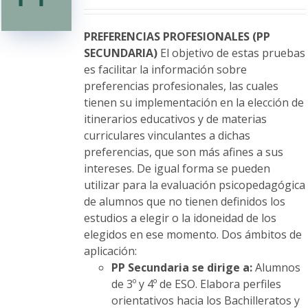
se
pueden
elegir
PREFERENCIAS PROFESIONALES (PP
en
SECUNDARIA)
El objetivo de estas pruebas
la
es facilitar la información sobre
página
preferencias profesionales, las cuales
de
tienen su implementación en la elección de
producto
itinerarios educativos y de materias
curriculares vinculantes a dichas
preferencias, que son más afines a sus
intereses. De igual forma se pueden
utilizar para la evaluación psicopedagógica
de alumnos que no tienen definidos los
estudios a elegir o la idoneidad de los
elegidos en ese momento. Dos ámbitos de
aplicación:
PP Secundaria se dirige a:
Alumnos
de 3º y 4º de ESO. Elabora perfiles
orientativos hacia los Bachilleratos y