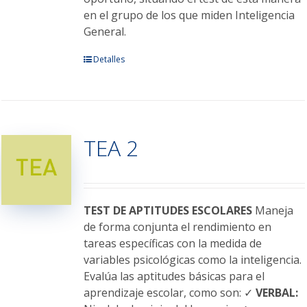
en el grupo de los que miden Inteligencia
General.
Este
Detalles
producto
tiene
múltiples
variantes.
TEA 2
Las
opciones
se
pueden
elegir
TEST DE APTITUDES ESCOLARES
Maneja
en
de forma conjunta el rendimiento en
la
tareas específicas con la medida de
página
variables psicológicas como la inteligencia.
de
Evalúa las aptitudes básicas para el
producto
aprendizaje escolar, como son: ✓
VERBAL: