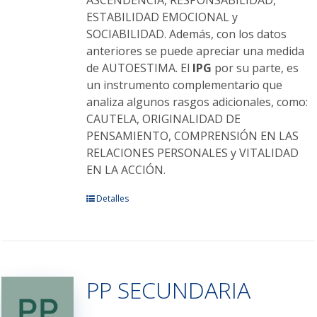
ASCENDENCIA, RESPONSABILIDAD,
ESTABILIDAD EMOCIONAL y
SOCIABILIDAD. Además, con los datos
anteriores se puede apreciar una medida
de AUTOESTIMA. El
IPG
por su parte, es
un instrumento complementario que
analiza algunos rasgos adicionales, como:
CAUTELA, ORIGINALIDAD DE
PENSAMIENTO, COMPRENSIÓN EN LAS
RELACIONES PERSONALES y VITALIDAD
EN LA ACCIÓN.
Este
Detalles
producto
tiene
múltiples
variantes.
PP SECUNDARIA
Las
opciones