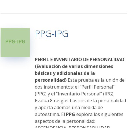
producto
tiene
múltiples
variantes.
PPG-IPG
Las
opciones
se
pueden
elegir
PERFIL E INVENTARIO DE PERSONALIDAD
en
(Evaluación de varias dimensiones
la
básicas y adicionales de la
página
personalidad)
Esta prueba es la unión de
de
dos instrumentos: el “Perfil Personal”
producto
(PPG) y el “Inventario Personal” (IPG).
Evalúa 8 rasgos básicos de la personalidad
y aporta además una medida de
autoestima. El
PPG
explora los siguientes
aspectos de la personalidad: