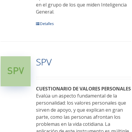
en el grupo de los que miden Inteligencia
General.
Este
Detalles
producto
tiene
múltiples
variantes.
SPV
Las
opciones
se
pueden
elegir
CUESTIONARIO DE VALORES PERSONALES
en
Evalúa un aspecto fundamental de la
la
personalidad: los valores personales que
página
sirven de apoyo, y que explican en gran
de
parte, como las personas afrontan los
producto
problemas en la vida cotidiana. La
aplicación de este instrumento es múltiple,