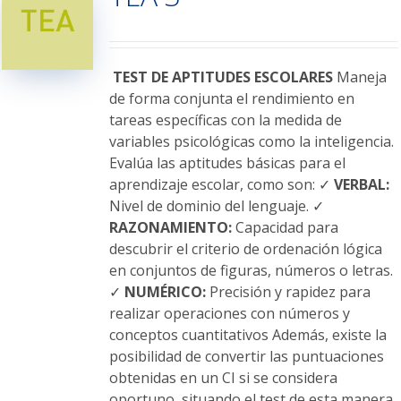
opciones
se
pueden
elegir
TEST DE APTITUDES ESCOLARES
Maneja
en
de forma conjunta el rendimiento en
la
tareas específicas con la medida de
página
variables psicológicas como la inteligencia.
de
Evalúa las aptitudes básicas para el
producto
aprendizaje escolar, como son: ✓
VERBAL:
Nivel de dominio del lenguaje. ✓
RAZONAMIENTO:
Capacidad para
descubrir el criterio de ordenación lógica
en conjuntos de figuras, números o letras.
✓
NUMÉRICO:
Precisión y rapidez para
realizar operaciones con números y
conceptos cuantitativos Además, existe la
posibilidad de convertir las puntuaciones
obtenidas en un CI si se considera
oportuno, situando el test de esta manera