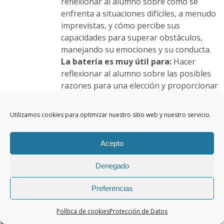
reflexionar al alumno sobre cómo se
enfrenta a situaciones difíciles, a menudo
imprevistas, y cómo percibe sus
capacidades para superar obstáculos,
manejando su emociones y su conducta.
La batería es muy útil para:
Hacer
reflexionar al alumno sobre las posibles
razones para una elección y proporcionar
una herramienta para orientar de manera
completa y adaptada, ofreciendo la
Utilizamos cookies para optimizar nuestro sitio web y nuestro servicio.
posibilidad de planificar un plan de
orientación para los distintos itinerarios
Acepto
de educación superior.
Denegado
Este
Detalles
producto
Preferencias
tiene
múltiples
Política de cookies
Protección de Datos
variantes.