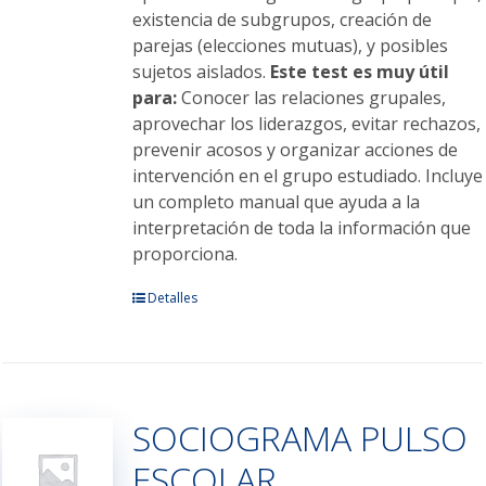
existencia de subgrupos, creación de
parejas (elecciones mutuas), y posibles
sujetos aislados.
Este test es muy útil
para:
Conocer las relaciones grupales,
aprovechar los liderazgos, evitar rechazos,
prevenir acosos y organizar acciones de
intervención en el grupo estudiado. Incluye
un completo manual que ayuda a la
interpretación de toda la información que
proporciona.
Este
Detalles
producto
tiene
múltiples
variantes.
SOCIOGRAMA PULSO
Las
opciones
ESCOLAR
se