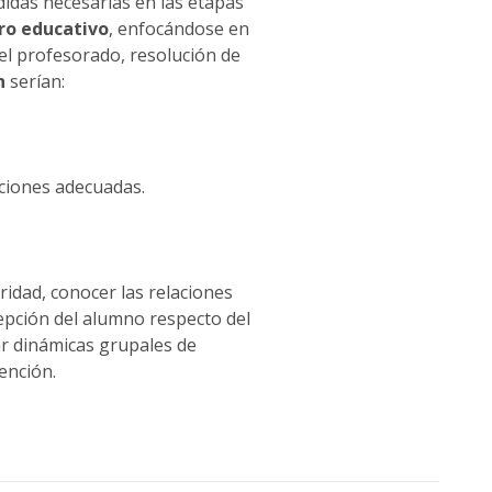
didas necesarias en las etapas
tro educativo
, enfocándose en
el profesorado, resolución de
n
serían:
aciones adecuadas.
ridad, conocer las relaciones
cepción del alumno respecto del
r dinámicas grupales de
ención.