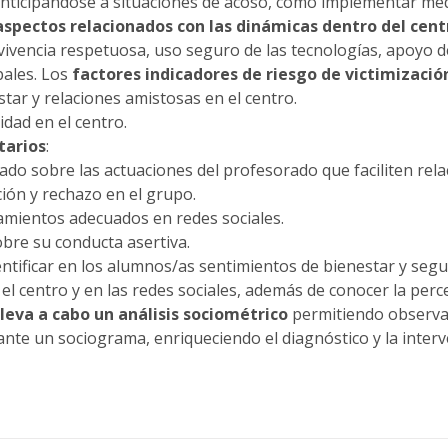
 anticipándose a situaciones de acoso, como implementar me
aspectos relacionados con las dinámicas dentro del cen
vivencia respetuosa, uso seguro de las tecnologías, apoyo d
pales. Los
factores indicadores de riesgo de victimizació
tar y relaciones amistosas en el centro.
dad en el centro.
tarios
:
do sobre las actuaciones del profesorado que faciliten rel
ión y rechazo en el grupo.
mientos adecuados en redes sociales.
bre su conducta asertiva.
entificar en los alumnos/as sentimientos de bienestar y segu
 el centro y en las redes sociales, además de conocer la per
lleva a cabo un
análisis sociométrico
permitiendo observa
nte un sociograma, enriqueciendo el diagnóstico y la interv