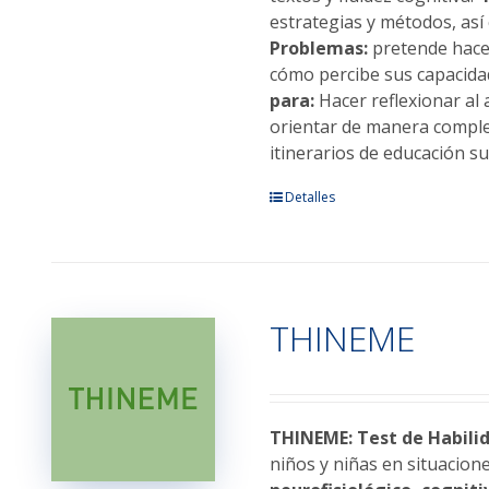
estrategias y métodos, as
Problemas:
pretende hacer
cómo percibe sus capacid
para:
Hacer reflexionar al
orientar de manera completa
itinerarios de educación su
Este
Detalles
producto
tiene
múltiples
variantes.
THINEME
Las
opciones
se
pueden
elegir
THINEME: Test de Habilid
en
niños y niñas en situacion
la