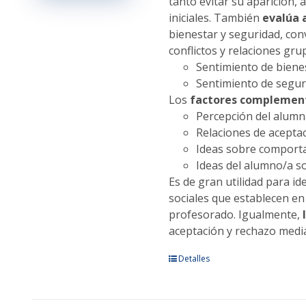
tanto evitar su aparición,
página
iniciales. También
evalúa 
de
bienestar y seguridad, con
producto
conflictos y relaciones gru
Sentimiento de bienes
Sentimiento de seguri
Los
factores complemen
Percepción del alumna
Relaciones de aceptac
Ideas sobre comporta
Ideas del alumno/a so
Es de gran utilidad para id
sociales que establecen en
profesorado. Igualmente,
aceptación y rechazo media
Este
Detalles
producto
tiene