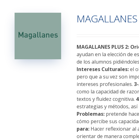
múltiples
variantes.
MAGALLANES 
Las
opciones
se
pueden
elegir
MAGALLANES PLUS 2: Orie
en
ayudan en la elección de e
la
de los alumnos pidiéndoles
página
Intereses Culturales:
el o
de
pero que a su vez son impo
producto
intereses profesionales.
3
como la capacidad de razo
textos y fluidez cognitiva.
4
estrategias y métodos, as
Problemas:
pretende hacer
cómo percibe sus capacid
para:
Hacer reflexionar al
orientar de manera completa