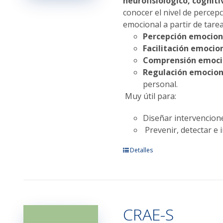
neurofisiológico, cogniti
página
conocer el nivel de percepc
de
emocional a partir de tarea
producto
Percepción emocion
Facilitación emocion
Comprensión emoci
Regulación emocion
personal.
Muy útil para:
Diseñar intervencione
Prevenir, detectar e i
Este
Detalles
producto
tiene
múltiples
variantes.
CRAE-S
Las
opciones