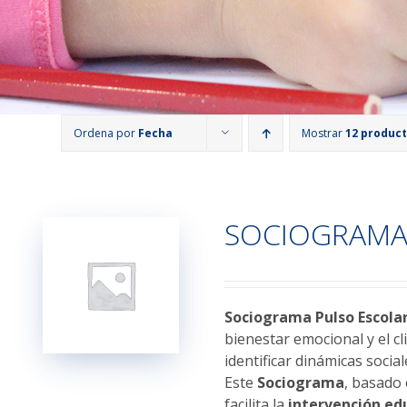
Ordena por
Fecha
Mostrar
12 produc
SOCIOGRAMA
Sociograma Pulso Escola
bienestar emocional y el c
identificar dinámicas socia
Este
Sociograma
, basado
facilita la
intervención ed