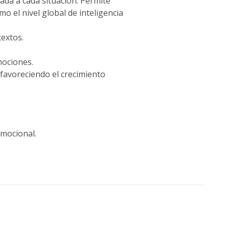
ada a cada situación. Permite
mo el nivel global de inteligencia
textos.
mociones.
favoreciendo el crecimiento
emocional.