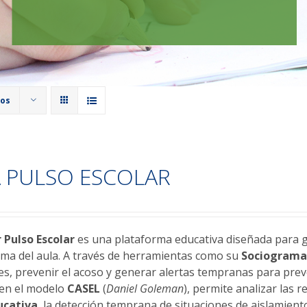
tos
 PULSO ESCOLAR
r
Pulso Escolar
es una plataforma educativa diseñada para ge
lima del aula. A través de herramientas como su
Sociogram
les, prevenir el acoso y generar alertas tempranas para prev
 en el modelo
CASEL
(
Daniel Goleman
), permite analizar las 
ucativa
, la detección temprana de situaciones de aislamiento,