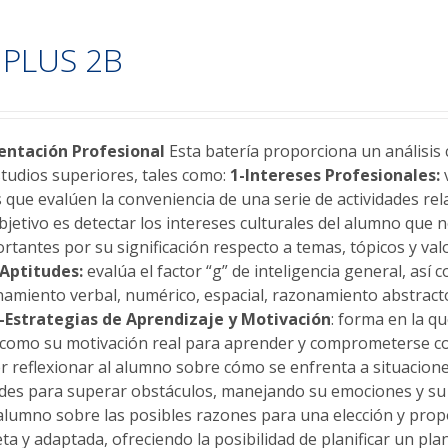
PLUS 2B
ntación Profesional
Esta batería proporciona un análisis 
studios superiores, tales como:
1-Intereses Profesionales:
v
 que evalúen la conveniencia de una serie de actividades re
bjetivo es detectar los intereses culturales del alumno que 
rtantes por su significación respecto a temas, tópicos y val
-Aptitudes:
evalúa el factor “g” de inteligencia general, así
namiento verbal, numérico, espacial, razonamiento abstrac
-Estrategias de Aprendizaje y Motivación
: forma en la q
í como su motivación real para aprender y comprometerse co
 reflexionar al alumno sobre cómo se enfrenta a situaciones
ades para superar obstáculos, manejando su emociones y s
 alumno sobre las posibles razones para una elección y pro
 y adaptada, ofreciendo la posibilidad de planificar un plan