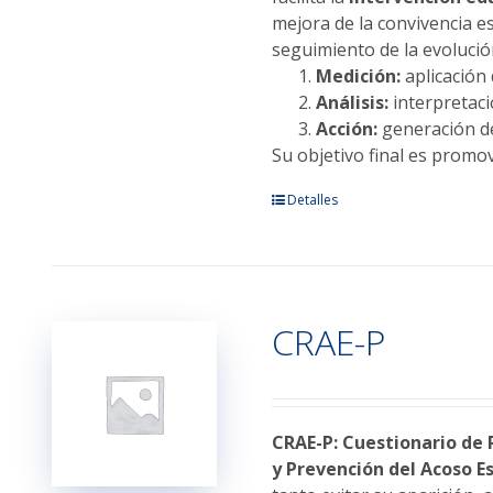
mejora de la convivencia e
seguimiento de la evolució
Medición:
aplicación
Análisis:
interpretació
Acción:
generación de
Su objetivo final es promov
Este
Detalles
producto
tiene
múltiples
variantes.
CRAE-P
Las
opciones
se
pueden
elegir
CRAE-P: Cuestionario de 
en
y Prevención del Acoso Es
la