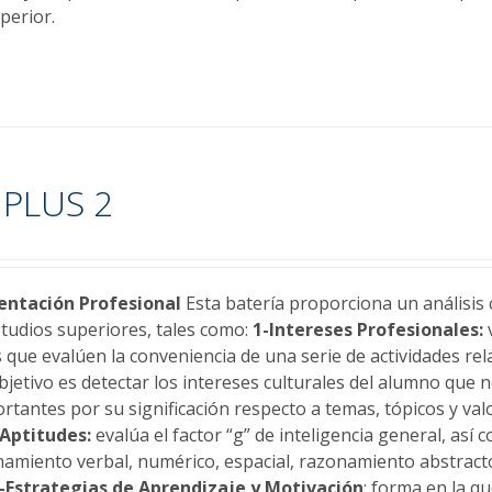
perior.
PLUS 2
ntación Profesional
Esta batería proporciona un análisis 
studios superiores, tales como:
1-Intereses Profesionales:
v
 que evalúen la conveniencia de una serie de actividades re
bjetivo es detectar los intereses culturales del alumno que 
rtantes por su significación respecto a temas, tópicos y val
-Aptitudes:
evalúa el factor “g” de inteligencia general, así
namiento verbal, numérico, espacial, razonamiento abstrac
-Estrategias de Aprendizaje y Motivación
: forma en la q