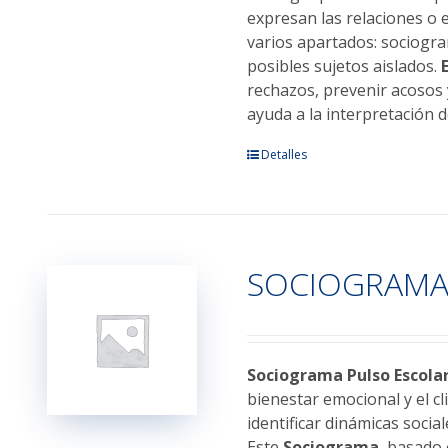
expresan las relaciones o 
varios apartados: sociogra
posibles sujetos aislados.
rechazos, prevenir acosos 
ayuda a la interpretación 
Este
Detalles
producto
tiene
múltiples
variantes.
SOCIOGRAMA
Las
opciones
se
pueden
elegir
Sociograma Pulso Escola
en
bienestar emocional y el c
la
identificar dinámicas socia
página
Este
Sociograma
, basado