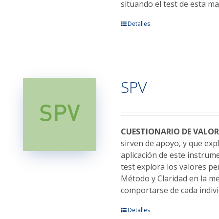
producto
situando el test de esta m
Este
Detalles
producto
tiene
múltiples
variantes.
SPV
Las
opciones
se
pueden
elegir
CUESTIONARIO DE VALOR
en
sirven de apoyo, y que exp
la
aplicación de este instrume
página
test explora los valores pe
de
Método y Claridad en la m
producto
comportarse de cada indivi
Este
Detalles