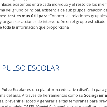
enlaces existentes entre cada individuo y el resto de los mi
ma del grupo principal, existencia de subgrupos, creación de
Este test es muy útil para:
Conocer las relaciones grupales,
y organizar acciones de intervención en el grupo estudiado
de toda la información que proporciona.
 PULSO ESCOLAR
r
Pulso Escolar
es una plataforma educativa diseñada para ge
lima del aula. A través de herramientas como su
Sociogram
les, prevenir el acoso y generar alertas tempranas para prev
 en el modelo
CASEL
(
Daniel Goleman
), permite analizar las 