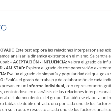
CO
NOVADO
Este test explora las relaciones interpersonales ex
emos analizar la dinámica existente en el mismo. Se centra 
rupal: ✓
ACEPTACIÓN - INFLUENCIA:
Valora el grado de infl
D - AMISTAD:
Explora el grado de compenetración existente
ÍA:
Evalúa el grado de simpatía y popularidad del que goza 
O:
Evalúa el grado de trabajo y de colaboración de cada indi
expresan en un
Informe Individual,
con representación gráf
, centrándose en el análisis de las relaciones interpersonal
neral del alumno dentro del grupo. También se elabora un I
o tablas de doble entrada, una por cada uno de los factores 
en su grupo, y respecto a cada uno de los factores analiza