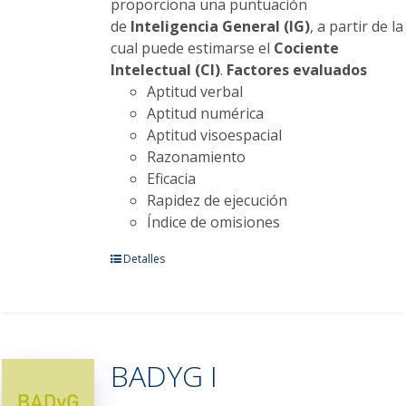
proporciona una puntuación
de
Inteligencia General (IG)
, a partir de la
cual puede estimarse el
Cociente
Intelectual (CI)
.
Factores evaluados
Aptitud verbal
Aptitud numérica
Aptitud visoespacial
Razonamiento
Eficacia
Rapidez de ejecución
Índice de omisiones
Este
Detalles
producto
tiene
múltiples
variantes.
BADYG I
Las
opciones