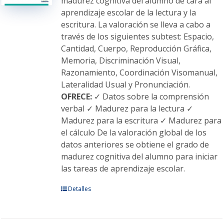
madurez cognitiva del alumno de cara al
la
aprendizaje escolar de la lectura y la
página
escritura. La valoración se lleva a cabo a
de
través de los siguientes subtest: Espacio,
producto
Cantidad, Cuerpo, Reproducción Gráfica,
Memoria, Discriminación Visual,
Razonamiento, Coordinación Visomanual,
Lateralidad Usual y Pronunciación.
OFRECE:
✓ Datos sobre la comprensión
verbal ✓ Madurez para la lectura ✓
Madurez para la escritura ✓ Madurez para
el cálculo De la valoración global de los
datos anteriores se obtiene el grado de
madurez cognitiva del alumno para iniciar
las tareas de aprendizaje escolar.
Este
Detalles
producto
tiene