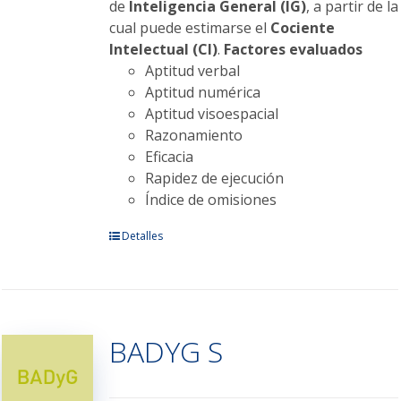
de
Inteligencia General (IG)
, a partir de la
cual puede estimarse el
Cociente
Intelectual (CI)
.
Factores evaluados
Aptitud verbal
Aptitud numérica
Aptitud visoespacial
Razonamiento
Eficacia
Rapidez de ejecución
Índice de omisiones
Este
Detalles
producto
tiene
múltiples
variantes.
BADYG S
Las
opciones
se