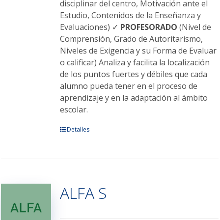
disciplinar del centro, Motivación ante el
Estudio, Contenidos de la Enseñanza y
Evaluaciones) ✓
PROFESORADO
(Nivel de
Comprensión, Grado de Autoritarismo,
Niveles de Exigencia y su Forma de Evaluar
o calificar) Analiza y facilita la localización
de los puntos fuertes y débiles que cada
alumno pueda tener en el proceso de
aprendizaje y en la adaptación al ámbito
escolar.
Este
Detalles
producto
tiene
múltiples
variantes.
ALFA S
Las
opciones
se