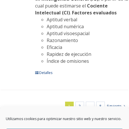
cual puede estimarse el
Cociente
Intelectual (CI)
.
Factores evaluados
Aptitud verbal
Aptitud numérica
Aptitud visoespacial
Razonamiento
Eficacia
Rapidez de ejecución
Índice de omisiones
Este
Detalles
producto
tiene
múltiples
variantes.
1
2
…
8
Siguiente
Las
opciones
Utilizamos cookies para optimizar nuestro sitio web y nuestro servicio.
se
pueden