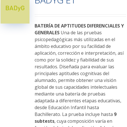
opciones
se
pueden
elegir
BATERÍA DE APTITUDES DIFERENCIALES Y
en
GENERALES
Una de las pruebas
la
psicopedagógicas más utilizadas en el
página
ámbito educativo por su facilidad de
de
aplicación, corrección e interpretación, así
producto
como por la solidez y fiabilidad de sus
resultados. Diseñada para evaluar las
principales aptitudes cognitivas del
alumnado, permite obtener una visión
global de sus capacidades intelectuales
mediante una batería de pruebas
adaptada a diferentes etapas educativas,
desde Educación Infantil hasta
Bachillerato. La prueba incluye hasta
9
subtests
, cuya composición varía en