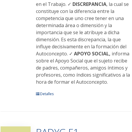
en el Trabajo. ✓
DISCREPANCIA
, la cual se
constituye con la diferencia entre la
competencia que uno cree tener en una
determinada área o dimensión y la
importancia que se le atribuye a dicha
dimensión. Es esta discrepancia, la que
influye decisivamente en la formación del
Autoconcepto. ✓
APOYO SOCIAL,
informa
sobre el Apoyo Social que el sujeto recibe
de padres, compañeros, amigos íntimos y
profesores, como índices significativos a la
hora de formar el Autoconcepto.
Este
Detalles
producto
tiene
múltiples
variantes.
BADYG E1
Las