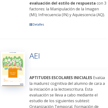
evaluación del estilo de respuesta
con 3
factores: la Manipulación de la Imagen
(MI); Infrecuencia (IN) y Aquiescencia (AQ).
Este
Detalles
producto
tiene
múltiples
variantes.
AEI
Las
opciones
se
pueden
elegir
APTITUDES ESCOLARES INICIALES
Evalúa
en
la madurez cognitiva del alumno de cara a
la
la iniciación a la lectoescritura. Esta
página
evaluación se lleva a cabo mediante el
de
estudio de los siguientes subtest:
producto
Organización Temporal, Formación de