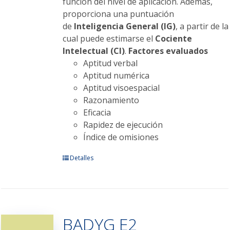
función del nivel de aplicación. Además,
proporciona una puntuación
de
Inteligencia General (IG)
, a partir de la
cual puede estimarse el
Cociente
Intelectual (CI)
.
Factores evaluados
Aptitud verbal
Aptitud numérica
Aptitud visoespacial
Razonamiento
Eficacia
Rapidez de ejecución
Índice de omisiones
Este
Detalles
producto
tiene
múltiples
variantes.
BADYG E2
Las