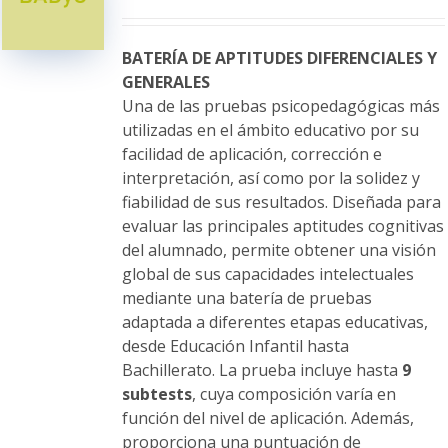
se
pueden
elegir
BATERÍA DE APTITUDES DIFERENCIALES Y
en
GENERALES
la
Una de las pruebas psicopedagógicas más
página
utilizadas en el ámbito educativo por su
de
facilidad de aplicación, corrección e
producto
interpretación, así como por la solidez y
fiabilidad de sus resultados. Diseñada para
evaluar las principales aptitudes cognitivas
del alumnado, permite obtener una visión
global de sus capacidades intelectuales
mediante una batería de pruebas
adaptada a diferentes etapas educativas,
desde Educación Infantil hasta
Bachillerato. La prueba incluye hasta
9
subtests
, cuya composición varía en
función del nivel de aplicación. Además,
proporciona una puntuación de