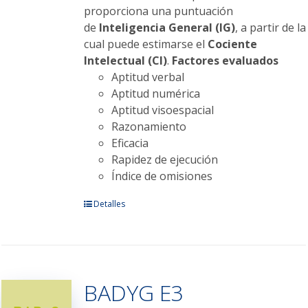
proporciona una puntuación
de
Inteligencia General (IG)
, a partir de la
cual puede estimarse el
Cociente
Intelectual (CI)
.
Factores evaluados
Aptitud verbal
Aptitud numérica
Aptitud visoespacial
Razonamiento
Eficacia
Rapidez de ejecución
Índice de omisiones
Este
Detalles
producto
tiene
múltiples
variantes.
BADYG E3
Las
opciones