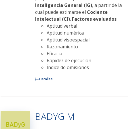
Inteligencia General (IG)
, a partir de la
cual puede estimarse el
Cociente
Intelectual (CI)
.
Factores evaluados
Aptitud verbal
Aptitud numérica
Aptitud visoespacial
Razonamiento
Eficacia
Rapidez de ejecución
Índice de omisiones
Este
Detalles
producto
tiene
múltiples
variantes.
BADYG M
Las
opciones
se