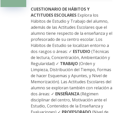
pueden
elegir
CUESTIONARIO DE HÁBITOS Y
en
ACTITUDES ESCOLARES
Explora los
la
Hábitos de Estudio y Trabajo del alumno,
página
además de las Actitudes Escolares que el
de
alumno tiene respecto de la enseñanza y el
producto
profesorado de su centro escolar. Los
Hábitos de Estudio se localizan entorno a
dos rasgos o áreas: ✓
ESTUDIO
(Técnicas
de lectura, Concentración, Ambientación y
Regularidad) ✓
TRABAJO
(Orden y
Limpieza, Distribución del Tiempo, Formas
de hacer Esquemas y Apuntes, y Nivel de
Memorización). Las Actitudes Escolares del
alumno se exploran también con relación a
dos áreas: ✓
ENSEÑANZA
(Régimen
disciplinar del centro, Motivación ante el
Estudio, Contenidos de la Enseñanza y
Evaluaciones) ✓
PROFESORADO
(Nivel de