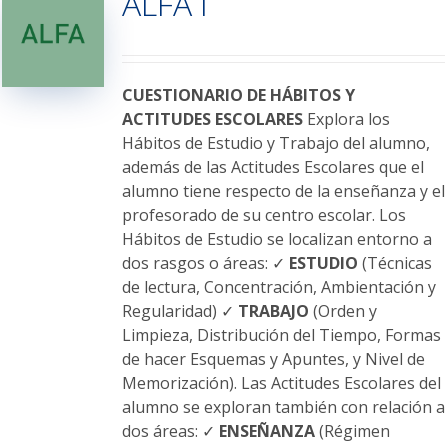
ALFA I
opciones
se
pueden
elegir
CUESTIONARIO DE HÁBITOS Y
en
ACTITUDES ESCOLARES
Explora los
la
Hábitos de Estudio y Trabajo del alumno,
página
además de las Actitudes Escolares que el
de
alumno tiene respecto de la enseñanza y el
producto
profesorado de su centro escolar. Los
Hábitos de Estudio se localizan entorno a
dos rasgos o áreas: ✓
ESTUDIO
(Técnicas
de lectura, Concentración, Ambientación y
Regularidad) ✓
TRABAJO
(Orden y
Limpieza, Distribución del Tiempo, Formas
de hacer Esquemas y Apuntes, y Nivel de
Memorización). Las Actitudes Escolares del
alumno se exploran también con relación a
dos áreas: ✓
ENSEÑANZA
(Régimen