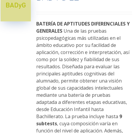
opciones
se
pueden
elegir
BATERÍA DE APTITUDES DIFERENCIALES Y
en
GENERALES
Una de las pruebas
la
psicopedagógicas más utilizadas en el
página
ámbito educativo por su facilidad de
de
aplicación, corrección e interpretación, así
producto
como por la solidez y fiabilidad de sus
resultados. Diseñada para evaluar las
principales aptitudes cognitivas del
alumnado, permite obtener una visión
global de sus capacidades intelectuales
mediante una batería de pruebas
adaptada a diferentes etapas educativas,
desde Educación Infantil hasta
Bachillerato. La prueba incluye hasta
9
subtests
, cuya composición varía en
función del nivel de aplicación. Además,