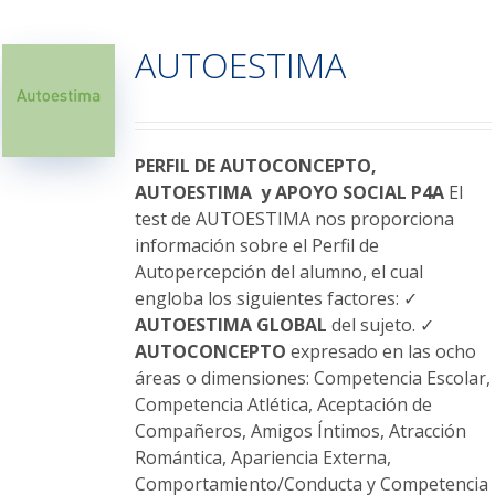
múltiples
variantes.
AUTOESTIMA
Las
opciones
se
pueden
elegir
PERFIL DE AUTOCONCEPTO,
en
AUTOESTIMA y APOYO SOCIAL P4A
El
la
test de AUTOESTIMA nos proporciona
página
información sobre el Perfil de
de
Autopercepción del alumno, el cual
producto
engloba los siguientes factores: ✓
AUTOESTIMA GLOBAL
del sujeto. ✓
AUTOCONCEPTO
expresado en las ocho
áreas o dimensiones: Competencia Escolar,
Competencia Atlética, Aceptación de
Compañeros, Amigos Íntimos, Atracción
Romántica, Apariencia Externa,
Comportamiento/Conducta y Competencia