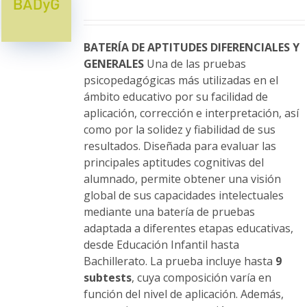
se
pueden
elegir
BATERÍA DE APTITUDES DIFERENCIALES Y
en
GENERALES
Una de las pruebas
la
psicopedagógicas más utilizadas en el
página
ámbito educativo por su facilidad de
de
aplicación, corrección e interpretación, así
producto
como por la solidez y fiabilidad de sus
resultados. Diseñada para evaluar las
principales aptitudes cognitivas del
alumnado, permite obtener una visión
global de sus capacidades intelectuales
mediante una batería de pruebas
adaptada a diferentes etapas educativas,
desde Educación Infantil hasta
Bachillerato. La prueba incluye hasta
9
subtests
, cuya composición varía en
función del nivel de aplicación. Además,