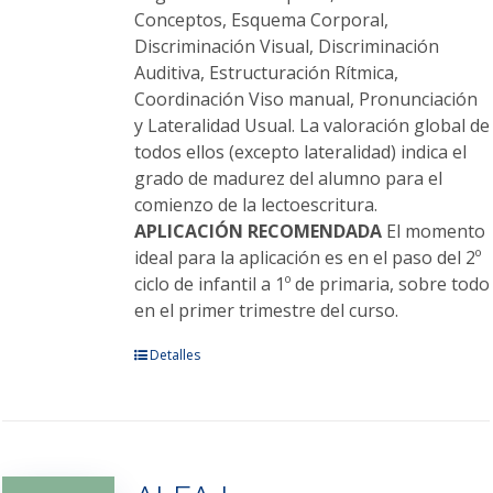
Conceptos, Esquema Corporal,
Discriminación Visual, Discriminación
Auditiva, Estructuración Rítmica,
Coordinación Viso manual, Pronunciación
y Lateralidad Usual. La valoración global de
todos ellos (excepto lateralidad) indica el
grado de madurez del alumno para el
comienzo de la lectoescritura.
APLICACIÓN RECOMENDADA
El momento
ideal para la aplicación es en el paso del 2º
ciclo de infantil a 1º de primaria, sobre todo
en el primer trimestre del curso.
Este
Detalles
producto
tiene
múltiples
variantes.
Las