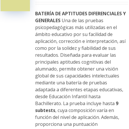
pueden
elegir
BATERÍA DE APTITUDES DIFERENCIALES Y
en
GENERALES
Una de las pruebas
la
psicopedagógicas más utilizadas en el
página
ámbito educativo por su facilidad de
de
aplicación, corrección e interpretación, así
producto
como por la solidez y fiabilidad de sus
resultados. Diseñada para evaluar las
principales aptitudes cognitivas del
alumnado, permite obtener una visión
global de sus capacidades intelectuales
mediante una batería de pruebas
adaptada a diferentes etapas educativas,
desde Educación Infantil hasta
Bachillerato. La prueba incluye hasta
9
subtests
, cuya composición varía en
función del nivel de aplicación. Además,
proporciona una puntuación