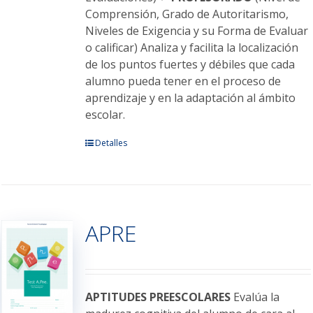
Comprensión, Grado de Autoritarismo,
Niveles de Exigencia y su Forma de Evaluar
o calificar) Analiza y facilita la localización
de los puntos fuertes y débiles que cada
alumno pueda tener en el proceso de
aprendizaje y en la adaptación al ámbito
escolar.
Este
Detalles
producto
tiene
múltiples
variantes.
APRE
Las
opciones
se
pueden
elegir
APTITUDES PREESCOLARES
Evalúa la
en