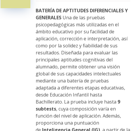
pueden
elegir
BATERÍA DE APTITUDES DIFERENCIALES Y
en
GENERALES
Una de las pruebas
la
psicopedagógicas más utilizadas en el
página
ámbito educativo por su facilidad de
de
aplicación, corrección e interpretación, así
producto
como por la solidez y fiabilidad de sus
resultados. Diseñada para evaluar las
principales aptitudes cognitivas del
alumnado, permite obtener una visión
global de sus capacidades intelectuales
mediante una batería de pruebas
adaptada a diferentes etapas educativas,
desde Educación Infantil hasta
Bachillerato. La prueba incluye hasta
9
subtests
, cuya composición varía en
función del nivel de aplicación. Además,
proporciona una puntuación
de
Inteligencia General (IG)
, a partir de la