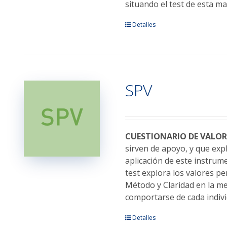
producto
situando el test de esta m
Este
Detalles
producto
tiene
múltiples
variantes.
SPV
Las
opciones
se
pueden
elegir
CUESTIONARIO DE VALOR
en
sirven de apoyo, y que exp
la
aplicación de este instrume
página
test explora los valores pe
de
Método y Claridad en la m
producto
comportarse de cada indivi
Este
Detalles