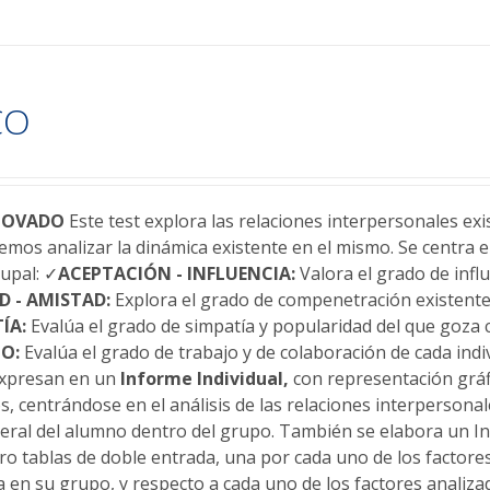
CO
NOVADO
Este test explora las relaciones interpersonales ex
emos analizar la dinámica existente en el mismo. Se centra 
rupal: ✓
ACEPTACIÓN - INFLUENCIA:
Valora el grado de infl
D - AMISTAD:
Explora el grado de compenetración existente
ÍA:
Evalúa el grado de simpatía y popularidad del que goza 
O:
Evalúa el grado de trabajo y de colaboración de cada indi
expresan en un
Informe Individual,
con representación gráf
, centrándose en el análisis de las relaciones interpersonal
neral del alumno dentro del grupo. También se elabora un I
o tablas de doble entrada, una por cada uno de los factores 
en su grupo, y respecto a cada uno de los factores analiza