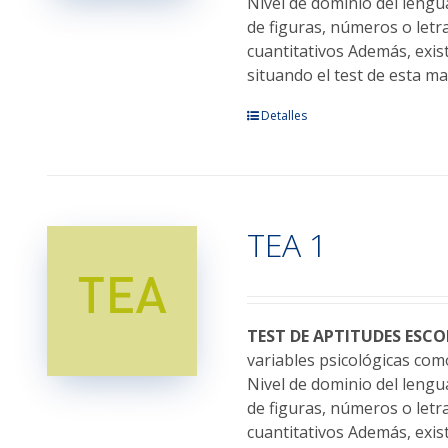
la
Nivel de dominio del lengu
página
de figuras, números o letr
de
cuantitativos Además, exis
producto
situando el test de esta m
Este
Detalles
producto
tiene
múltiples
variantes.
TEA 1
Las
opciones
se
pueden
elegir
TEST DE APTITUDES ESCO
en
variables psicológicas como
la
Nivel de dominio del lengu
página
de figuras, números o letr
de
cuantitativos Además, exis