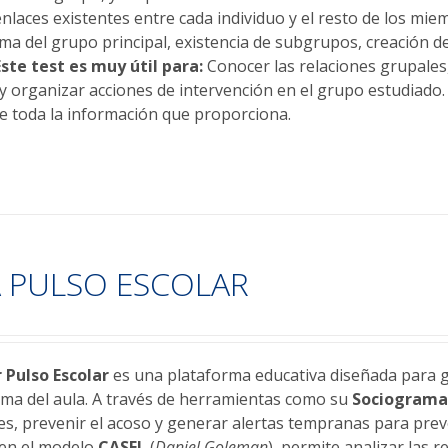
enlaces existentes entre cada individuo y el resto de los mi
ma del grupo principal, existencia de subgrupos, creación de
Este test es muy útil para:
Conocer las relaciones grupales,
y organizar acciones de intervención en el grupo estudiado
de toda la información que proporciona.
 PULSO ESCOLAR
r
Pulso Escolar
es una plataforma educativa diseñada para ge
lima del aula. A través de herramientas como su
Sociogram
les, prevenir el acoso y generar alertas tempranas para prev
 en el modelo
CASEL
(
Daniel Goleman
), permite analizar las 