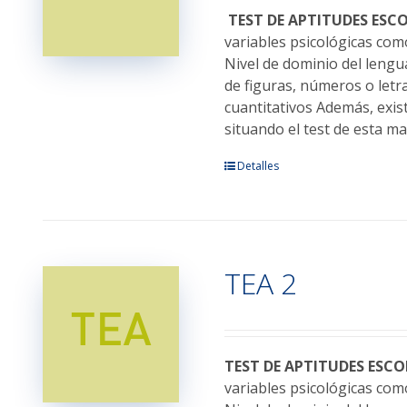
elegir
TEST DE APTITUDES ESC
en
variables psicológicas como
la
Nivel de dominio del lengu
página
de figuras, números o letr
de
cuantitativos Además, exis
producto
situando el test de esta m
Este
Detalles
producto
tiene
múltiples
variantes.
TEA 2
Las
opciones
se
pueden
elegir
TEST DE APTITUDES ESCO
en
variables psicológicas como