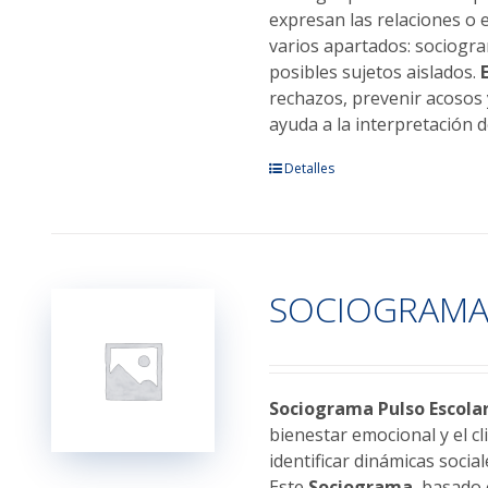
expresan las relaciones o 
varios apartados: sociogra
posibles sujetos aislados.
rechazos, prevenir acosos 
ayuda a la interpretación 
Este
Detalles
producto
tiene
múltiples
variantes.
SOCIOGRAMA
Las
opciones
se
pueden
elegir
Sociograma Pulso Escola
en
bienestar emocional y el c
la
identificar dinámicas socia
página
Este
Sociograma
, basado