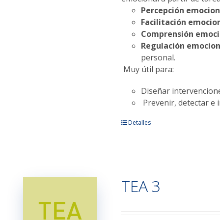
Percepción emocion
Facilitación emocion
Comprensión emoci
Regulación emocion
personal.
Muy útil para:
Diseñar intervencione
Prevenir, detectar e i
Este
Detalles
producto
tiene
múltiples
variantes.
TEA 3
Las
opciones
se
pueden