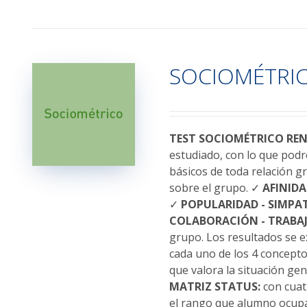
producto
tiene
múltiples
variantes.
SOCIOMÉTRI
Las
opciones
se
pueden
elegir
TEST SOCIOMÉTRICO RE
en
estudiado, con lo que podr
la
básicos de toda relación g
página
sobre el grupo. ✓
AFINIDA
de
✓
POPULARIDAD - SIMPAT
producto
COLABORACIÓN - TRABAJ
grupo. Los resultados se 
cada uno de los 4 conceptos
que valora la situación ge
MATRIZ STATUS:
con cuatr
el rango que alumno ocupa 