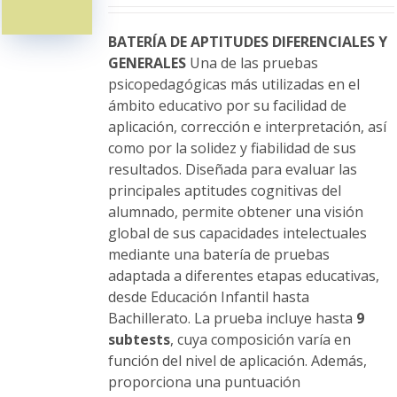
pueden
elegir
BATERÍA DE APTITUDES DIFERENCIALES Y
en
GENERALES
Una de las pruebas
la
psicopedagógicas más utilizadas en el
página
ámbito educativo por su facilidad de
de
aplicación, corrección e interpretación, así
producto
como por la solidez y fiabilidad de sus
resultados. Diseñada para evaluar las
principales aptitudes cognitivas del
alumnado, permite obtener una visión
global de sus capacidades intelectuales
mediante una batería de pruebas
adaptada a diferentes etapas educativas,
desde Educación Infantil hasta
Bachillerato. La prueba incluye hasta
9
subtests
, cuya composición varía en
función del nivel de aplicación. Además,
proporciona una puntuación