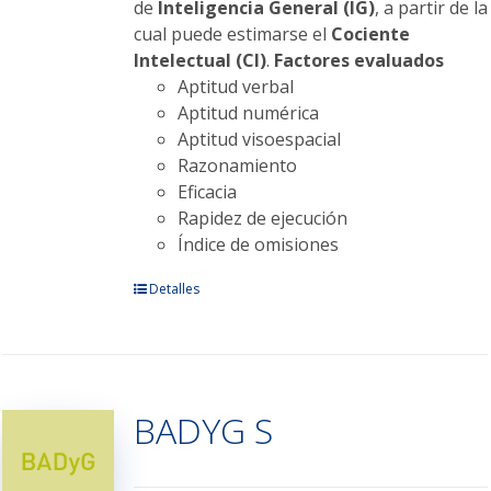
de
Inteligencia General (IG)
, a partir de la
cual puede estimarse el
Cociente
Intelectual (CI)
.
Factores evaluados
Aptitud verbal
Aptitud numérica
Aptitud visoespacial
Razonamiento
Eficacia
Rapidez de ejecución
Índice de omisiones
Este
Detalles
producto
tiene
múltiples
variantes.
BADYG S
Las
opciones
se