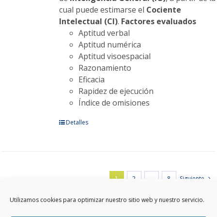
cual puede estimarse el
Cociente
Intelectual (CI)
.
Factores evaluados
Aptitud verbal
Aptitud numérica
Aptitud visoespacial
Razonamiento
Eficacia
Rapidez de ejecución
Índice de omisiones
Este
Detalles
producto
tiene
múltiples
variantes.
1
2
…
8
Siguiente
Las
opciones
Utilizamos cookies para optimizar nuestro sitio web y nuestro servicio.
se
pueden