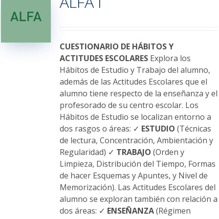
ALFA I
opciones
se
pueden
elegir
CUESTIONARIO DE HÁBITOS Y
en
ACTITUDES ESCOLARES
Explora los
la
Hábitos de Estudio y Trabajo del alumno,
página
además de las Actitudes Escolares que el
de
alumno tiene respecto de la enseñanza y el
producto
profesorado de su centro escolar. Los
Hábitos de Estudio se localizan entorno a
dos rasgos o áreas: ✓
ESTUDIO
(Técnicas
de lectura, Concentración, Ambientación y
Regularidad) ✓
TRABAJO
(Orden y
Limpieza, Distribución del Tiempo, Formas
de hacer Esquemas y Apuntes, y Nivel de
Memorización). Las Actitudes Escolares del
alumno se exploran también con relación a
dos áreas: ✓
ENSEÑANZA
(Régimen