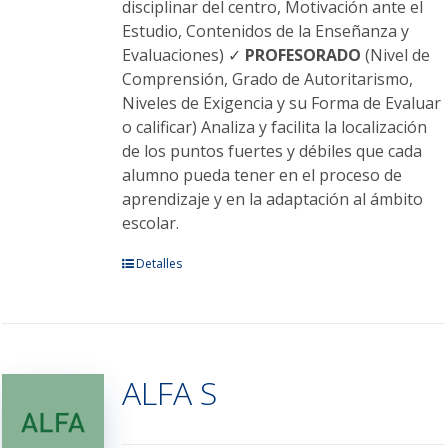
disciplinar del centro, Motivación ante el
Estudio, Contenidos de la Enseñanza y
Evaluaciones) ✓
PROFESORADO
(Nivel de
Comprensión, Grado de Autoritarismo,
Niveles de Exigencia y su Forma de Evaluar
o calificar) Analiza y facilita la localización
de los puntos fuertes y débiles que cada
alumno pueda tener en el proceso de
aprendizaje y en la adaptación al ámbito
escolar.
Este
Detalles
producto
tiene
múltiples
variantes.
ALFA S
Las
opciones
se