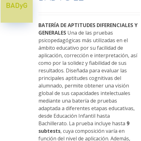
opciones
se
pueden
elegir
BATERÍA DE APTITUDES DIFERENCIALES Y
en
GENERALES
Una de las pruebas
la
psicopedagógicas más utilizadas en el
página
ámbito educativo por su facilidad de
de
aplicación, corrección e interpretación, así
producto
como por la solidez y fiabilidad de sus
resultados. Diseñada para evaluar las
principales aptitudes cognitivas del
alumnado, permite obtener una visión
global de sus capacidades intelectuales
mediante una batería de pruebas
adaptada a diferentes etapas educativas,
desde Educación Infantil hasta
Bachillerato. La prueba incluye hasta
9
subtests
, cuya composición varía en
función del nivel de aplicación. Además,