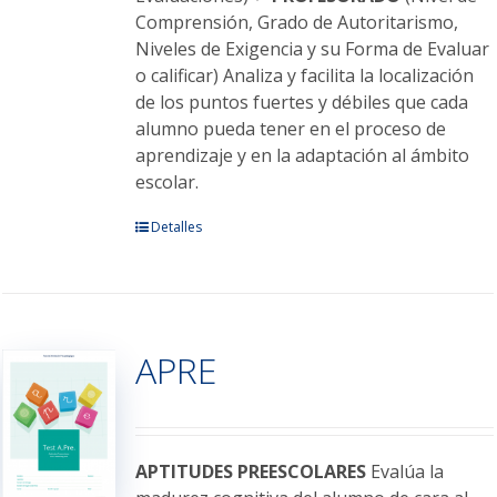
Comprensión, Grado de Autoritarismo,
Niveles de Exigencia y su Forma de Evaluar
o calificar) Analiza y facilita la localización
de los puntos fuertes y débiles que cada
alumno pueda tener en el proceso de
aprendizaje y en la adaptación al ámbito
escolar.
Este
Detalles
producto
tiene
múltiples
variantes.
APRE
Las
opciones
se
pueden
elegir
APTITUDES PREESCOLARES
Evalúa la
en