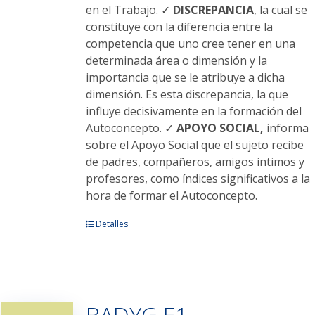
en el Trabajo. ✓
DISCREPANCIA
, la cual se
constituye con la diferencia entre la
competencia que uno cree tener en una
determinada área o dimensión y la
importancia que se le atribuye a dicha
dimensión. Es esta discrepancia, la que
influye decisivamente en la formación del
Autoconcepto. ✓
APOYO SOCIAL,
informa
sobre el Apoyo Social que el sujeto recibe
de padres, compañeros, amigos íntimos y
profesores, como índices significativos a la
hora de formar el Autoconcepto.
Este
Detalles
producto
tiene
múltiples
variantes.
BADYG E1
Las