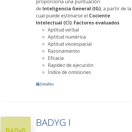
proporciona una puntuación
de
Inteligencia General (IG)
, a partir de la
cual puede estimarse el
Cociente
Intelectual (CI)
.
Factores evaluados
Aptitud verbal
Aptitud numérica
Aptitud visoespacial
Razonamiento
Eficacia
Rapidez de ejecución
Índice de omisiones
Este
Detalles
producto
tiene
múltiples
variantes.
BADYG I
Las
opciones