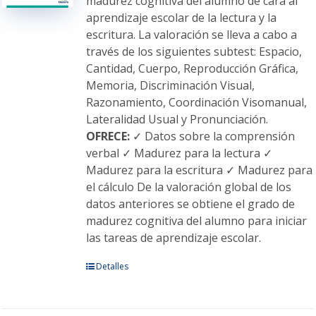
madurez cognitiva del alumno de cara al
la
aprendizaje escolar de la lectura y la
página
escritura. La valoración se lleva a cabo a
de
través de los siguientes subtest: Espacio,
producto
Cantidad, Cuerpo, Reproducción Gráfica,
Memoria, Discriminación Visual,
Razonamiento, Coordinación Visomanual,
Lateralidad Usual y Pronunciación.
OFRECE:
✓ Datos sobre la comprensión
verbal ✓ Madurez para la lectura ✓
Madurez para la escritura ✓ Madurez para
el cálculo De la valoración global de los
datos anteriores se obtiene el grado de
madurez cognitiva del alumno para iniciar
las tareas de aprendizaje escolar.
Este
Detalles
producto
tiene