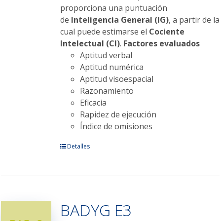
proporciona una puntuación
de
Inteligencia General (IG)
, a partir de la
cual puede estimarse el
Cociente
Intelectual (CI)
.
Factores evaluados
Aptitud verbal
Aptitud numérica
Aptitud visoespacial
Razonamiento
Eficacia
Rapidez de ejecución
Índice de omisiones
Este
Detalles
producto
tiene
múltiples
variantes.
BADYG E3
Las
opciones