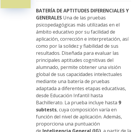
pueden
elegir
BATERÍA DE APTITUDES DIFERENCIALES Y
en
GENERALES
Una de las pruebas
la
psicopedagógicas más utilizadas en el
página
ámbito educativo por su facilidad de
de
aplicación, corrección e interpretación, así
producto
como por la solidez y fiabilidad de sus
resultados. Diseñada para evaluar las
principales aptitudes cognitivas del
alumnado, permite obtener una visión
global de sus capacidades intelectuales
mediante una batería de pruebas
adaptada a diferentes etapas educativas,
desde Educación Infantil hasta
Bachillerato. La prueba incluye hasta
9
subtests
, cuya composición varía en
función del nivel de aplicación. Además,
proporciona una puntuación
de
Inteligencia General (IG)
, a partir de la