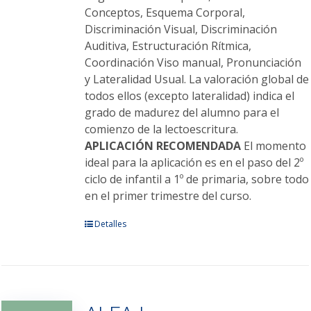
Conceptos, Esquema Corporal,
Discriminación Visual, Discriminación
Auditiva, Estructuración Rítmica,
Coordinación Viso manual, Pronunciación
y Lateralidad Usual. La valoración global de
todos ellos (excepto lateralidad) indica el
grado de madurez del alumno para el
comienzo de la lectoescritura.
APLICACIÓN RECOMENDADA
El momento
ideal para la aplicación es en el paso del 2º
ciclo de infantil a 1º de primaria, sobre todo
en el primer trimestre del curso.
Este
Detalles
producto
tiene
múltiples
variantes.
Las