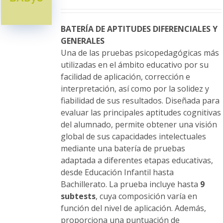
se
pueden
elegir
BATERÍA DE APTITUDES DIFERENCIALES Y
en
GENERALES
la
Una de las pruebas psicopedagógicas más
página
utilizadas en el ámbito educativo por su
de
facilidad de aplicación, corrección e
producto
interpretación, así como por la solidez y
fiabilidad de sus resultados. Diseñada para
evaluar las principales aptitudes cognitivas
del alumnado, permite obtener una visión
global de sus capacidades intelectuales
mediante una batería de pruebas
adaptada a diferentes etapas educativas,
desde Educación Infantil hasta
Bachillerato. La prueba incluye hasta
9
subtests
, cuya composición varía en
función del nivel de aplicación. Además,
proporciona una puntuación de