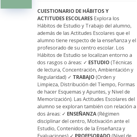
pueden
elegir
CUESTIONARIO DE HÁBITOS Y
en
ACTITUDES ESCOLARES
Explora los
la
Hábitos de Estudio y Trabajo del alumno,
página
además de las Actitudes Escolares que el
de
alumno tiene respecto de la enseñanza y el
producto
profesorado de su centro escolar. Los
Hábitos de Estudio se localizan entorno a
dos rasgos o áreas: ✓
ESTUDIO
(Técnicas
de lectura, Concentración, Ambientación y
Regularidad) ✓
TRABAJO
(Orden y
Limpieza, Distribución del Tiempo, Formas
de hacer Esquemas y Apuntes, y Nivel de
Memorización). Las Actitudes Escolares del
alumno se exploran también con relación a
dos áreas: ✓
ENSEÑANZA
(Régimen
disciplinar del centro, Motivación ante el
Estudio, Contenidos de la Enseñanza y
Evaluaciones) ✓
PROFESORADO
(Nivel de