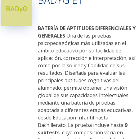
opciones
se
pueden
elegir
BATERÍA DE APTITUDES DIFERENCIALES Y
en
GENERALES
Una de las pruebas
la
psicopedagógicas más utilizadas en el
página
ámbito educativo por su facilidad de
de
aplicación, corrección e interpretación, así
producto
como por la solidez y fiabilidad de sus
resultados. Diseñada para evaluar las
principales aptitudes cognitivas del
alumnado, permite obtener una visión
global de sus capacidades intelectuales
mediante una batería de pruebas
adaptada a diferentes etapas educativas,
desde Educación Infantil hasta
Bachillerato. La prueba incluye hasta
9
subtests
, cuya composición varía en