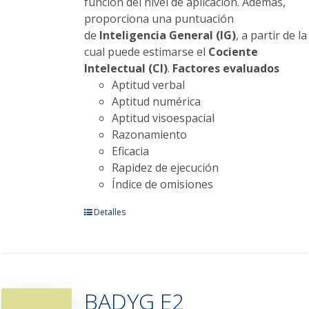
función del nivel de aplicación. Además,
proporciona una puntuación
de
Inteligencia General (IG)
, a partir de la
cual puede estimarse el
Cociente
Intelectual (CI)
.
Factores evaluados
Aptitud verbal
Aptitud numérica
Aptitud visoespacial
Razonamiento
Eficacia
Rapidez de ejecución
Índice de omisiones
Este
Detalles
producto
tiene
múltiples
variantes.
BADYG E2
Las