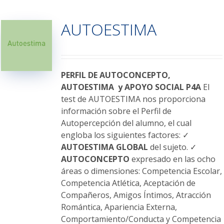
múltiples
variantes.
AUTOESTIMA
Las
opciones
se
pueden
elegir
PERFIL DE AUTOCONCEPTO,
en
AUTOESTIMA y APOYO SOCIAL P4A
El
la
test de AUTOESTIMA nos proporciona
página
información sobre el Perfil de
de
Autopercepción del alumno, el cual
producto
engloba los siguientes factores: ✓
AUTOESTIMA GLOBAL
del sujeto. ✓
AUTOCONCEPTO
expresado en las ocho
áreas o dimensiones: Competencia Escolar,
Competencia Atlética, Aceptación de
Compañeros, Amigos Íntimos, Atracción
Romántica, Apariencia Externa,
Comportamiento/Conducta y Competencia