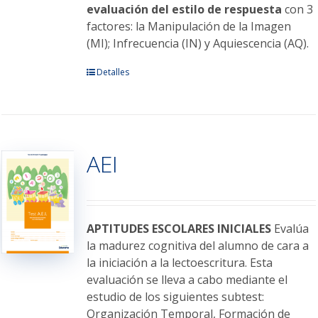
evaluación del estilo de respuesta
con 3
factores: la Manipulación de la Imagen
(MI); Infrecuencia (IN) y Aquiescencia (AQ).
Este
Detalles
producto
tiene
múltiples
variantes.
AEI
Las
opciones
se
pueden
elegir
APTITUDES ESCOLARES INICIALES
Evalúa
en
la madurez cognitiva del alumno de cara a
la
la iniciación a la lectoescritura. Esta
página
evaluación se lleva a cabo mediante el
de
estudio de los siguientes subtest:
producto
Organización Temporal, Formación de