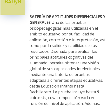
se
pueden
elegir
BATERÍA DE APTITUDES DIFERENCIALES Y
en
GENERALES
Una de las pruebas
la
psicopedagógicas más utilizadas en el
página
ámbito educativo por su facilidad de
de
aplicación, corrección e interpretación, así
producto
como por la solidez y fiabilidad de sus
resultados. Diseñada para evaluar las
principales aptitudes cognitivas del
alumnado, permite obtener una visión
global de sus capacidades intelectuales
mediante una batería de pruebas
adaptada a diferentes etapas educativas,
desde Educación Infantil hasta
Bachillerato. La prueba incluye hasta
9
subtests
, cuya composición varía en
función del nivel de aplicación. Además,