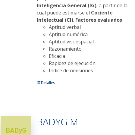
Inteligencia General (IG)
, a partir de la
cual puede estimarse el
Cociente
Intelectual (CI)
.
Factores evaluados
Aptitud verbal
Aptitud numérica
Aptitud visoespacial
Razonamiento
Eficacia
Rapidez de ejecución
Índice de omisiones
Este
Detalles
producto
tiene
múltiples
variantes.
BADYG M
Las
opciones
se