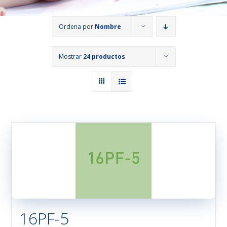
Ordena por
Nombre
Mostrar
24 productos
16PF-5