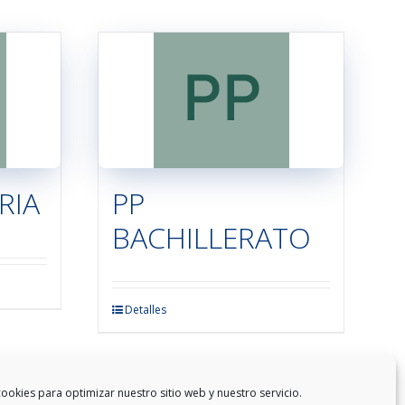
múltiples
variantes.
Las
opciones
se
pueden
elegir
en
la
RIA
PP
página
BACHILLERATO
de
producto
Este
Detalles
producto
tiene
múltiples
ookies para optimizar nuestro sitio web y nuestro servicio.
variantes.
1
2
…
8
Siguiente