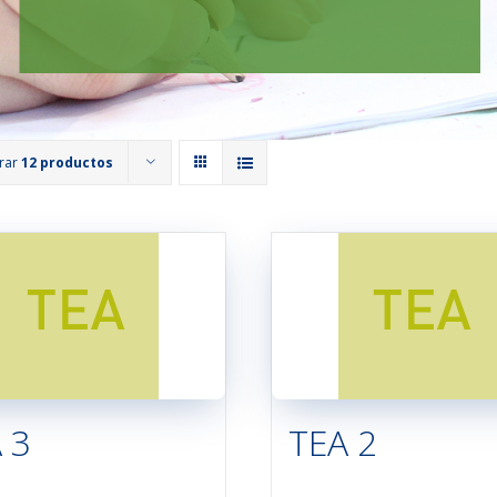
rar
12 productos
 3
TEA 2