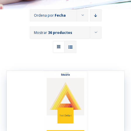
Ordena por
Fecha
Mostrar
36 productos