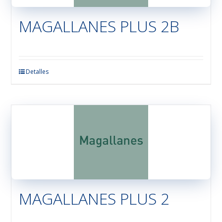
elegir
en
MAGALLANES PLUS 2B
la
página
de
producto
Detalles
MAGALLANES PLUS 2