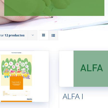
rar
12 productos
ALFA I