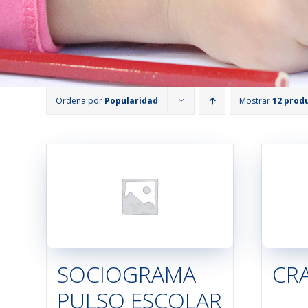
Ordena por
Popularidad
Mostrar
12 prod
SOCIOGRAMA
CRA
PULSO ESCOLAR