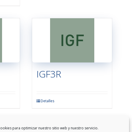
tiene
múltiples
variantes.
Las
opciones
se
pueden
elegir
en
la
IGF3R
página
de
producto
Este
Detalles
producto
tiene
múltiples
ookies para optimizar nuestro sitio web y nuestro servicio.
variantes.
1
2
…
8
Siguiente