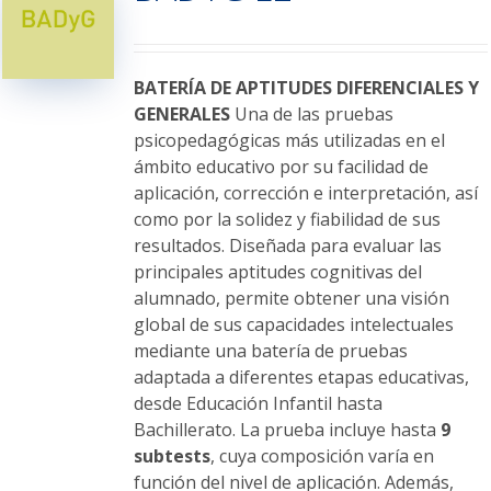
opciones
se
pueden
elegir
BATERÍA DE APTITUDES DIFERENCIALES Y
en
GENERALES
Una de las pruebas
la
psicopedagógicas más utilizadas en el
página
ámbito educativo por su facilidad de
de
aplicación, corrección e interpretación, así
producto
como por la solidez y fiabilidad de sus
resultados. Diseñada para evaluar las
principales aptitudes cognitivas del
alumnado, permite obtener una visión
global de sus capacidades intelectuales
mediante una batería de pruebas
adaptada a diferentes etapas educativas,
desde Educación Infantil hasta
Bachillerato. La prueba incluye hasta
9
subtests
, cuya composición varía en
función del nivel de aplicación. Además,