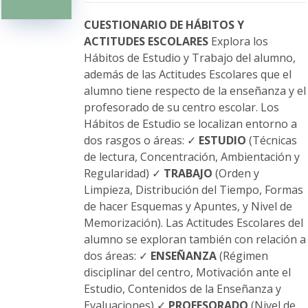
pueden
elegir
CUESTIONARIO DE HÁBITOS Y
en
ACTITUDES ESCOLARES
Explora los
la
Hábitos de Estudio y Trabajo del alumno,
página
además de las Actitudes Escolares que el
de
alumno tiene respecto de la enseñanza y el
producto
profesorado de su centro escolar. Los
Hábitos de Estudio se localizan entorno a
dos rasgos o áreas: ✓
ESTUDIO
(Técnicas
de lectura, Concentración, Ambientación y
Regularidad) ✓
TRABAJO
(Orden y
Limpieza, Distribución del Tiempo, Formas
de hacer Esquemas y Apuntes, y Nivel de
Memorización). Las Actitudes Escolares del
alumno se exploran también con relación a
dos áreas: ✓
ENSEÑANZA
(Régimen
disciplinar del centro, Motivación ante el
Estudio, Contenidos de la Enseñanza y
Evaluaciones) ✓
PROFESORADO
(Nivel de