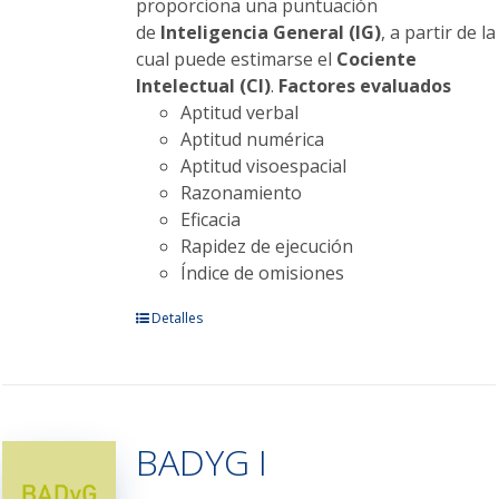
proporciona una puntuación
de
Inteligencia General (IG)
, a partir de la
cual puede estimarse el
Cociente
Intelectual (CI)
.
Factores evaluados
Aptitud verbal
Aptitud numérica
Aptitud visoespacial
Razonamiento
Eficacia
Rapidez de ejecución
Índice de omisiones
Este
Detalles
producto
tiene
múltiples
variantes.
BADYG I
Las
opciones