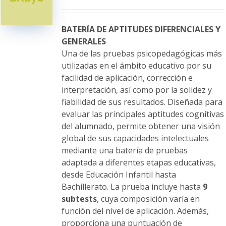
se
pueden
elegir
BATERÍA DE APTITUDES DIFERENCIALES Y
en
GENERALES
la
Una de las pruebas psicopedagógicas más
página
utilizadas en el ámbito educativo por su
de
facilidad de aplicación, corrección e
producto
interpretación, así como por la solidez y
fiabilidad de sus resultados. Diseñada para
evaluar las principales aptitudes cognitivas
del alumnado, permite obtener una visión
global de sus capacidades intelectuales
mediante una batería de pruebas
adaptada a diferentes etapas educativas,
desde Educación Infantil hasta
Bachillerato. La prueba incluye hasta
9
subtests
, cuya composición varía en
función del nivel de aplicación. Además,
proporciona una puntuación de