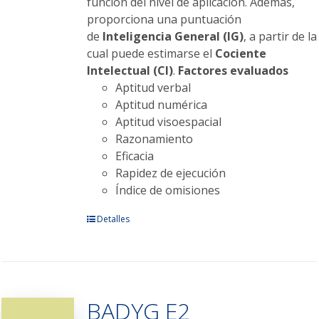
función del nivel de aplicación. Además,
proporciona una puntuación
de
Inteligencia General (IG)
, a partir de la
cual puede estimarse el
Cociente
Intelectual (CI)
.
Factores evaluados
Aptitud verbal
Aptitud numérica
Aptitud visoespacial
Razonamiento
Eficacia
Rapidez de ejecución
Índice de omisiones
Este
Detalles
producto
tiene
múltiples
variantes.
BADYG E2
Las