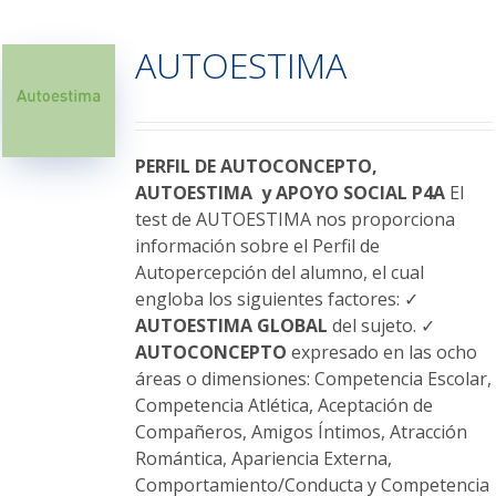
múltiples
variantes.
AUTOESTIMA
Las
opciones
se
pueden
elegir
PERFIL DE AUTOCONCEPTO,
en
AUTOESTIMA y APOYO SOCIAL P4A
El
la
test de AUTOESTIMA nos proporciona
página
información sobre el Perfil de
de
Autopercepción del alumno, el cual
producto
engloba los siguientes factores: ✓
AUTOESTIMA GLOBAL
del sujeto. ✓
AUTOCONCEPTO
expresado en las ocho
áreas o dimensiones: Competencia Escolar,
Competencia Atlética, Aceptación de
Compañeros, Amigos Íntimos, Atracción
Romántica, Apariencia Externa,
Comportamiento/Conducta y Competencia