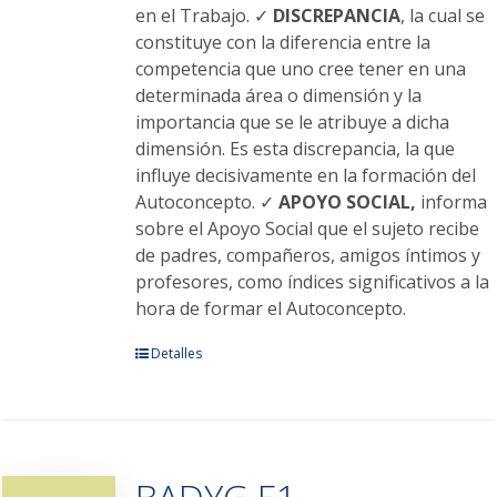
en el Trabajo. ✓
DISCREPANCIA
, la cual se
constituye con la diferencia entre la
competencia que uno cree tener en una
determinada área o dimensión y la
importancia que se le atribuye a dicha
dimensión. Es esta discrepancia, la que
influye decisivamente en la formación del
Autoconcepto. ✓
APOYO SOCIAL,
informa
sobre el Apoyo Social que el sujeto recibe
de padres, compañeros, amigos íntimos y
profesores, como índices significativos a la
hora de formar el Autoconcepto.
Este
Detalles
producto
tiene
múltiples
variantes.
BADYG E1
Las