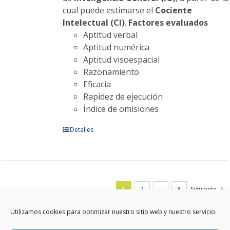
cual puede estimarse el
Cociente
Intelectual (CI)
.
Factores evaluados
Aptitud verbal
Aptitud numérica
Aptitud visoespacial
Razonamiento
Eficacia
Rapidez de ejecución
Índice de omisiones
Este
Detalles
producto
tiene
múltiples
variantes.
1
2
…
8
Siguiente
Las
opciones
Utilizamos cookies para optimizar nuestro sitio web y nuestro servicio.
se
pueden