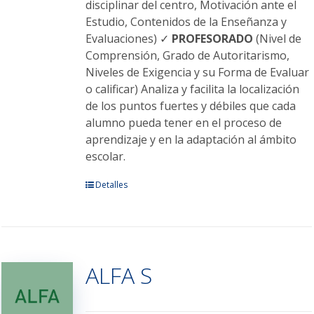
disciplinar del centro, Motivación ante el
Estudio, Contenidos de la Enseñanza y
Evaluaciones) ✓
PROFESORADO
(Nivel de
Comprensión, Grado de Autoritarismo,
Niveles de Exigencia y su Forma de Evaluar
o calificar) Analiza y facilita la localización
de los puntos fuertes y débiles que cada
alumno pueda tener en el proceso de
aprendizaje y en la adaptación al ámbito
escolar.
Este
Detalles
producto
tiene
múltiples
variantes.
ALFA S
Las
opciones
se