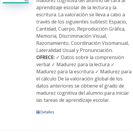
madurez cognitiva del alumno de cara al
la
aprendizaje escolar de la lectura y la
página
escritura. La valoración se lleva a cabo a
de
través de los siguientes subtest: Espacio,
producto
Cantidad, Cuerpo, Reproducción Gráfica,
Memoria, Discriminación Visual,
Razonamiento, Coordinación Visomanual,
Lateralidad Usual y Pronunciación.
OFRECE:
✓ Datos sobre la comprensión
verbal ✓ Madurez para la lectura ✓
Madurez para la escritura ✓ Madurez para
el cálculo De la valoración global de los
datos anteriores se obtiene el grado de
madurez cognitiva del alumno para iniciar
las tareas de aprendizaje escolar.
Este
Detalles
producto
tiene