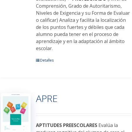
Comprensión, Grado de Autoritarismo,
Niveles de Exigencia y su Forma de Evaluar
o calificar) Analiza y facilita la localización
de los puntos fuertes y débiles que cada
alumno pueda tener en el proceso de
aprendizaje y en la adaptación al ámbito
escolar.
Este
Detalles
producto
tiene
múltiples
variantes.
APRE
Las
opciones
se
pueden
elegir
APTITUDES PREESCOLARES
Evalúa la
en