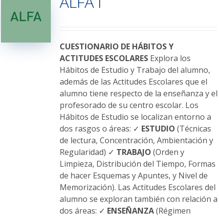
ALFA I
opciones
se
pueden
elegir
CUESTIONARIO DE HÁBITOS Y
en
ACTITUDES ESCOLARES
Explora los
la
Hábitos de Estudio y Trabajo del alumno,
página
además de las Actitudes Escolares que el
de
alumno tiene respecto de la enseñanza y el
producto
profesorado de su centro escolar. Los
Hábitos de Estudio se localizan entorno a
dos rasgos o áreas: ✓
ESTUDIO
(Técnicas
de lectura, Concentración, Ambientación y
Regularidad) ✓
TRABAJO
(Orden y
Limpieza, Distribución del Tiempo, Formas
de hacer Esquemas y Apuntes, y Nivel de
Memorización). Las Actitudes Escolares del
alumno se exploran también con relación a
dos áreas: ✓
ENSEÑANZA
(Régimen