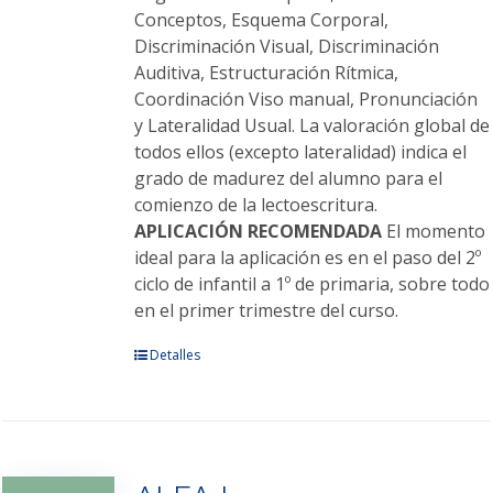
Conceptos, Esquema Corporal,
Discriminación Visual, Discriminación
Auditiva, Estructuración Rítmica,
Coordinación Viso manual, Pronunciación
y Lateralidad Usual. La valoración global de
todos ellos (excepto lateralidad) indica el
grado de madurez del alumno para el
comienzo de la lectoescritura.
APLICACIÓN RECOMENDADA
El momento
ideal para la aplicación es en el paso del 2º
ciclo de infantil a 1º de primaria, sobre todo
en el primer trimestre del curso.
Este
Detalles
producto
tiene
múltiples
variantes.
Las