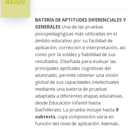
se
pueden
elegir
BATERÍA DE APTITUDES DIFERENCIALES Y
en
GENERALES
Una de las pruebas
la
psicopedagógicas más utilizadas en el
página
ámbito educativo por su facilidad de
de
aplicación, corrección e interpretación, así
producto
como por la solidez y fiabilidad de sus
resultados. Diseñada para evaluar las
principales aptitudes cognitivas del
alumnado, permite obtener una visión
global de sus capacidades intelectuales
mediante una batería de pruebas
adaptada a diferentes etapas educativas,
desde Educación Infantil hasta
Bachillerato. La prueba incluye hasta
9
subtests
, cuya composición varía en
función del nivel de aplicación. Además,