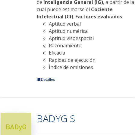
de
Inteligencia General (IG)
, a partir de la
cual puede estimarse el
Cociente
Intelectual (CI)
.
Factores evaluados
Aptitud verbal
Aptitud numérica
Aptitud visoespacial
Razonamiento
Eficacia
Rapidez de ejecución
Índice de omisiones
Este
Detalles
producto
tiene
múltiples
variantes.
BADYG S
Las
opciones
se