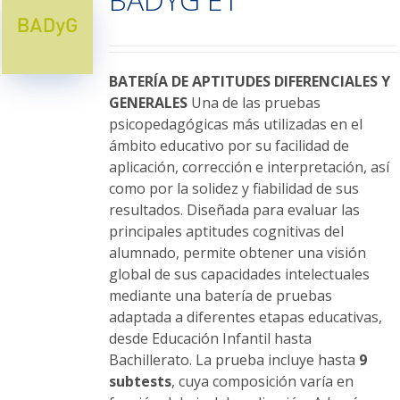
opciones
se
pueden
elegir
BATERÍA DE APTITUDES DIFERENCIALES Y
en
GENERALES
Una de las pruebas
la
psicopedagógicas más utilizadas en el
página
ámbito educativo por su facilidad de
de
aplicación, corrección e interpretación, así
producto
como por la solidez y fiabilidad de sus
resultados. Diseñada para evaluar las
principales aptitudes cognitivas del
alumnado, permite obtener una visión
global de sus capacidades intelectuales
mediante una batería de pruebas
adaptada a diferentes etapas educativas,
desde Educación Infantil hasta
Bachillerato. La prueba incluye hasta
9
subtests
, cuya composición varía en