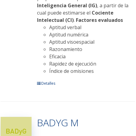
Inteligencia General (IG)
, a partir de la
cual puede estimarse el
Cociente
Intelectual (CI)
.
Factores evaluados
Aptitud verbal
Aptitud numérica
Aptitud visoespacial
Razonamiento
Eficacia
Rapidez de ejecución
Índice de omisiones
Este
Detalles
producto
tiene
múltiples
variantes.
BADYG M
Las
opciones
se