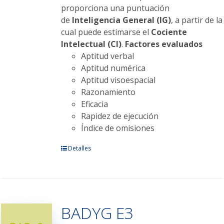
proporciona una puntuación
de
Inteligencia General (IG)
, a partir de la
cual puede estimarse el
Cociente
Intelectual (CI)
.
Factores evaluados
Aptitud verbal
Aptitud numérica
Aptitud visoespacial
Razonamiento
Eficacia
Rapidez de ejecución
Índice de omisiones
Este
Detalles
producto
tiene
múltiples
variantes.
BADYG E3
Las
opciones