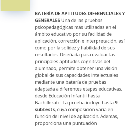
pueden
elegir
BATERÍA DE APTITUDES DIFERENCIALES Y
en
GENERALES
Una de las pruebas
la
psicopedagógicas más utilizadas en el
página
ámbito educativo por su facilidad de
de
aplicación, corrección e interpretación, así
producto
como por la solidez y fiabilidad de sus
resultados. Diseñada para evaluar las
principales aptitudes cognitivas del
alumnado, permite obtener una visión
global de sus capacidades intelectuales
mediante una batería de pruebas
adaptada a diferentes etapas educativas,
desde Educación Infantil hasta
Bachillerato. La prueba incluye hasta
9
subtests
, cuya composición varía en
función del nivel de aplicación. Además,
proporciona una puntuación