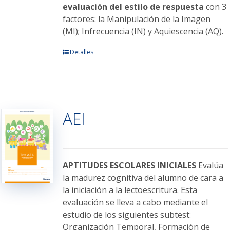
evaluación del estilo de respuesta
con 3
factores: la Manipulación de la Imagen
(MI); Infrecuencia (IN) y Aquiescencia (AQ).
Este
Detalles
producto
tiene
múltiples
variantes.
AEI
Las
opciones
se
pueden
elegir
APTITUDES ESCOLARES INICIALES
Evalúa
en
la madurez cognitiva del alumno de cara a
la
la iniciación a la lectoescritura. Esta
página
evaluación se lleva a cabo mediante el
de
estudio de los siguientes subtest:
producto
Organización Temporal, Formación de