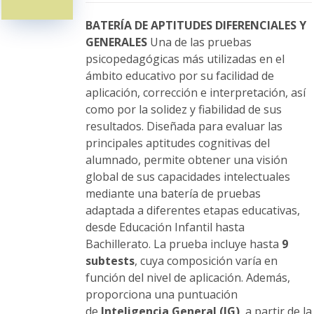
pueden
elegir
BATERÍA DE APTITUDES DIFERENCIALES Y
en
GENERALES
Una de las pruebas
la
psicopedagógicas más utilizadas en el
página
ámbito educativo por su facilidad de
de
aplicación, corrección e interpretación, así
producto
como por la solidez y fiabilidad de sus
resultados. Diseñada para evaluar las
principales aptitudes cognitivas del
alumnado, permite obtener una visión
global de sus capacidades intelectuales
mediante una batería de pruebas
adaptada a diferentes etapas educativas,
desde Educación Infantil hasta
Bachillerato. La prueba incluye hasta
9
subtests
, cuya composición varía en
función del nivel de aplicación. Además,
proporciona una puntuación
de
Inteligencia General (IG)
, a partir de la