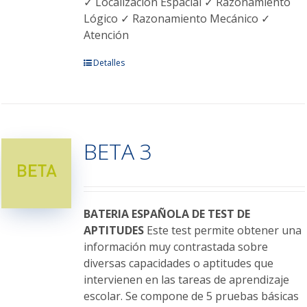
✓ Localización Espacial ✓ Razonamiento
Lógico ✓ Razonamiento Mecánico ✓
Atención
Este
Detalles
producto
tiene
múltiples
variantes.
BETA 3
Las
opciones
se
pueden
elegir
BATERIA ESPAÑOLA DE TEST DE
en
APTITUDES
Este test permite obtener una
la
información muy contrastada sobre
página
diversas capacidades o aptitudes que
de
intervienen en las tareas de aprendizaje
producto
escolar. Se compone de 5 pruebas básicas