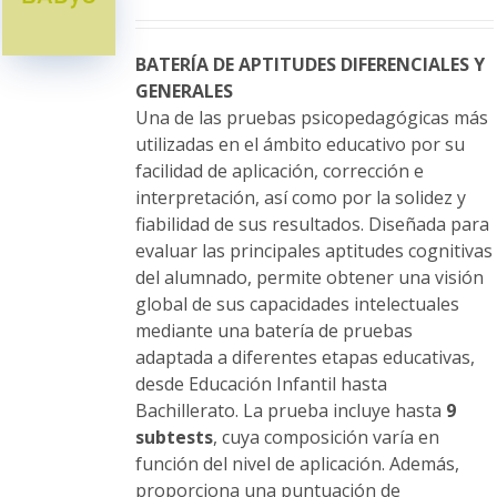
se
pueden
elegir
BATERÍA DE APTITUDES DIFERENCIALES Y
en
GENERALES
la
Una de las pruebas psicopedagógicas más
página
utilizadas en el ámbito educativo por su
de
facilidad de aplicación, corrección e
producto
interpretación, así como por la solidez y
fiabilidad de sus resultados. Diseñada para
evaluar las principales aptitudes cognitivas
del alumnado, permite obtener una visión
global de sus capacidades intelectuales
mediante una batería de pruebas
adaptada a diferentes etapas educativas,
desde Educación Infantil hasta
Bachillerato. La prueba incluye hasta
9
subtests
, cuya composición varía en
función del nivel de aplicación. Además,
proporciona una puntuación de