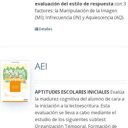
evaluación del estilo de respuesta
con 3
factores: la Manipulación de la Imagen
(MI); Infrecuencia (IN) y Aquiescencia (AQ).
Este
Detalles
producto
tiene
múltiples
variantes.
AEI
Las
opciones
se
pueden
elegir
APTITUDES ESCOLARES INICIALES
Evalúa
en
la madurez cognitiva del alumno de cara a
la
la iniciación a la lectoescritura. Esta
página
evaluación se lleva a cabo mediante el
de
estudio de los siguientes subtest:
producto
Organización Temporal, Formación de