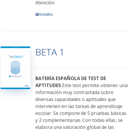
Atención
Este
Detalles
producto
tiene
múltiples
variantes.
BETA 1
Las
opciones
se
pueden
elegir
BATERÍA ESPAÑOLA DE TEST DE
en
APTITUDES
Este test permite obtener una
la
información muy contrastada sobre
página
diversas capacidades o aptitudes que
de
intervienen en las tareas de aprendizaje
producto
escolar. Se compone de 5 pruebas básicas
y 2 complementarias. Con todas ellas, se
elabora una valoración global de las