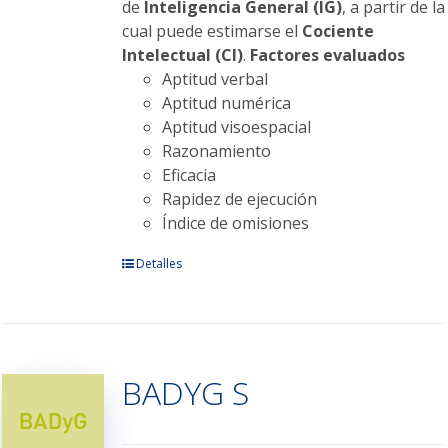
de
Inteligencia General (IG)
, a partir de la
cual puede estimarse el
Cociente
Intelectual (CI)
.
Factores evaluados
Aptitud verbal
Aptitud numérica
Aptitud visoespacial
Razonamiento
Eficacia
Rapidez de ejecución
Índice de omisiones
Este
Detalles
producto
tiene
múltiples
variantes.
BADYG S
Las
opciones
se