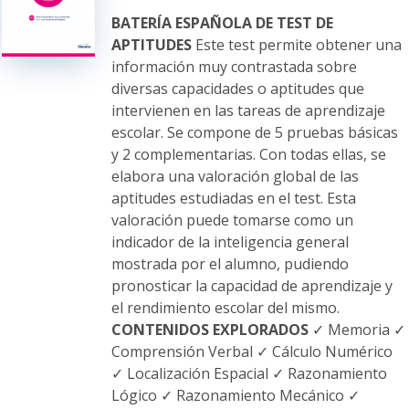
elegir
BATERÍA ESPAÑOLA DE TEST DE
en
APTITUDES
Este test permite obtener una
la
información muy contrastada sobre
página
diversas capacidades o aptitudes que
de
intervienen en las tareas de aprendizaje
producto
escolar. Se compone de 5 pruebas básicas
y 2 complementarias. Con todas ellas, se
elabora una valoración global de las
aptitudes estudiadas en el test. Esta
valoración puede tomarse como un
indicador de la inteligencia general
mostrada por el alumno, pudiendo
pronosticar la capacidad de aprendizaje y
el rendimiento escolar del mismo.
CONTENIDOS EXPLORADOS
✓ Memoria ✓
Comprensión Verbal ✓ Cálculo Numérico
✓ Localización Espacial ✓ Razonamiento
Lógico ✓ Razonamiento Mecánico ✓