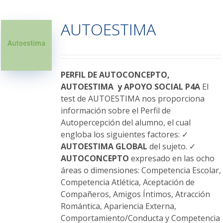
múltiples
variantes.
AUTOESTIMA
Las
opciones
se
pueden
elegir
PERFIL DE AUTOCONCEPTO,
en
AUTOESTIMA y APOYO SOCIAL P4A
El
la
test de AUTOESTIMA nos proporciona
página
información sobre el Perfil de
de
Autopercepción del alumno, el cual
producto
engloba los siguientes factores: ✓
AUTOESTIMA GLOBAL
del sujeto. ✓
AUTOCONCEPTO
expresado en las ocho
áreas o dimensiones: Competencia Escolar,
Competencia Atlética, Aceptación de
Compañeros, Amigos Íntimos, Atracción
Romántica, Apariencia Externa,
Comportamiento/Conducta y Competencia