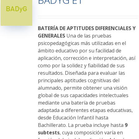
opciones
se
pueden
elegir
BATERÍA DE APTITUDES DIFERENCIALES Y
en
GENERALES
Una de las pruebas
la
psicopedagógicas más utilizadas en el
página
ámbito educativo por su facilidad de
de
aplicación, corrección e interpretación, así
producto
como por la solidez y fiabilidad de sus
resultados. Diseñada para evaluar las
principales aptitudes cognitivas del
alumnado, permite obtener una visión
global de sus capacidades intelectuales
mediante una batería de pruebas
adaptada a diferentes etapas educativas,
desde Educación Infantil hasta
Bachillerato. La prueba incluye hasta
9
subtests
, cuya composición varía en