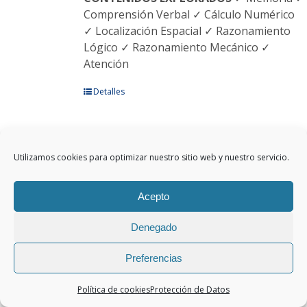
Comprensión Verbal ✓ Cálculo Numérico
✓ Localización Espacial ✓ Razonamiento
Lógico ✓ Razonamiento Mecánico ✓
Atención
Este
Detalles
producto
tiene
múltiples
Utilizamos cookies para optimizar nuestro sitio web y nuestro servicio.
variantes.
BETA 5
Las
opciones
Acepto
se
pueden
Denegado
elegir
BATERIA ESPAÑOLA DE TEST DE
en
APTITUDES
Este test permite obtener una
Preferencias
la
información muy contrastada sobre
página
Política de cookies
Protección de Datos
diversas capacidades o aptitudes que