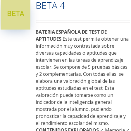
BETA 4
Las
opciones
se
pueden
elegir
BATERIA ESPAÑOLA DE TEST DE
en
APTITUDES
Este test permite obtener una
la
información muy contrastada sobre
página
diversas capacidades o aptitudes que
de
intervienen en las tareas de aprendizaje
producto
escolar. Se compone de 5 pruebas básicas
y 2 complementarias. Con todas ellas, se
elabora una valoración global de las
aptitudes estudiadas en el test. Esta
valoración puede tomarse como un
indicador de la inteligencia general
mostrada por el alumno, pudiendo
pronosticar la capacidad de aprendizaje y
el rendimiento escolar del mismo.
CONTENIDOS EXPLORADOS
✓ Memoria ✓