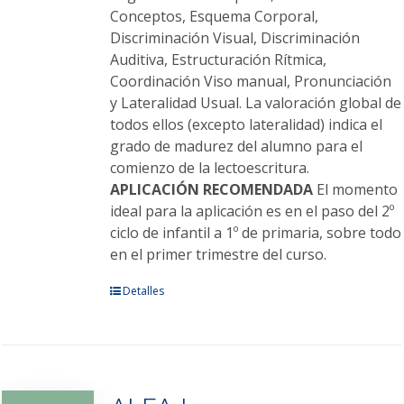
Conceptos, Esquema Corporal,
Discriminación Visual, Discriminación
Auditiva, Estructuración Rítmica,
Coordinación Viso manual, Pronunciación
y Lateralidad Usual. La valoración global de
todos ellos (excepto lateralidad) indica el
grado de madurez del alumno para el
comienzo de la lectoescritura.
APLICACIÓN RECOMENDADA
El momento
ideal para la aplicación es en el paso del 2º
ciclo de infantil a 1º de primaria, sobre todo
en el primer trimestre del curso.
Este
Detalles
producto
tiene
múltiples
variantes.
Las