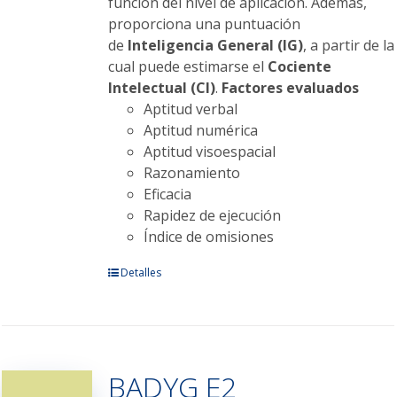
función del nivel de aplicación. Además,
proporciona una puntuación
de
Inteligencia General (IG)
, a partir de la
cual puede estimarse el
Cociente
Intelectual (CI)
.
Factores evaluados
Aptitud verbal
Aptitud numérica
Aptitud visoespacial
Razonamiento
Eficacia
Rapidez de ejecución
Índice de omisiones
Este
Detalles
producto
tiene
múltiples
variantes.
BADYG E2
Las