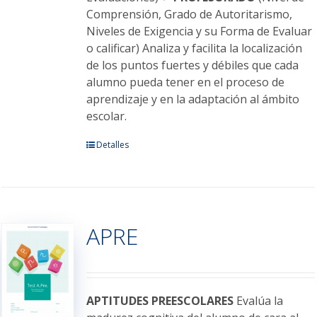
Comprensión, Grado de Autoritarismo,
Niveles de Exigencia y su Forma de Evaluar
o calificar) Analiza y facilita la localización
de los puntos fuertes y débiles que cada
alumno pueda tener en el proceso de
aprendizaje y en la adaptación al ámbito
escolar.
Este
Detalles
producto
tiene
múltiples
variantes.
APRE
Las
opciones
se
pueden
elegir
APTITUDES PREESCOLARES
Evalúa la
en