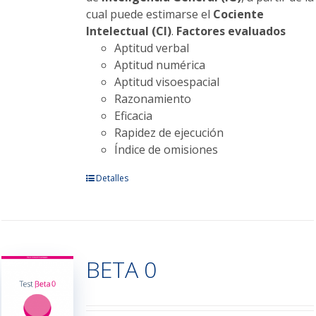
cual puede estimarse el
Cociente
Intelectual (CI)
.
Factores evaluados
Aptitud verbal
Aptitud numérica
Aptitud visoespacial
Razonamiento
Eficacia
Rapidez de ejecución
Índice de omisiones
Este
Detalles
producto
tiene
múltiples
variantes.
BETA 0
Las
opciones
se
pueden