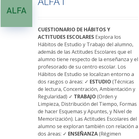
ALFA I
opciones
se
pueden
elegir
CUESTIONARIO DE HÁBITOS Y
en
ACTITUDES ESCOLARES
Explora los
la
Hábitos de Estudio y Trabajo del alumno,
página
además de las Actitudes Escolares que el
de
alumno tiene respecto de la enseñanza y el
producto
profesorado de su centro escolar. Los
Hábitos de Estudio se localizan entorno a
dos rasgos o áreas: ✓
ESTUDIO
(Técnicas
de lectura, Concentración, Ambientación y
Regularidad) ✓
TRABAJO
(Orden y
Limpieza, Distribución del Tiempo, Formas
de hacer Esquemas y Apuntes, y Nivel de
Memorización). Las Actitudes Escolares del
alumno se exploran también con relación a
dos áreas: ✓
ENSEÑANZA
(Régimen