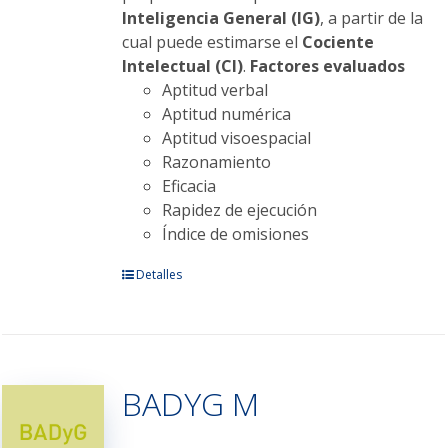
Inteligencia General (IG)
, a partir de la
cual puede estimarse el
Cociente
Intelectual (CI)
.
Factores evaluados
Aptitud verbal
Aptitud numérica
Aptitud visoespacial
Razonamiento
Eficacia
Rapidez de ejecución
Índice de omisiones
Este
Detalles
producto
tiene
múltiples
variantes.
BADYG M
Las
opciones
se