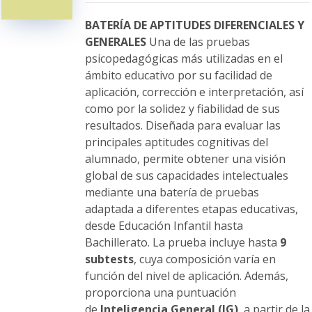
pueden
elegir
BATERÍA DE APTITUDES DIFERENCIALES Y
en
GENERALES
Una de las pruebas
la
psicopedagógicas más utilizadas en el
página
ámbito educativo por su facilidad de
de
aplicación, corrección e interpretación, así
producto
como por la solidez y fiabilidad de sus
resultados. Diseñada para evaluar las
principales aptitudes cognitivas del
alumnado, permite obtener una visión
global de sus capacidades intelectuales
mediante una batería de pruebas
adaptada a diferentes etapas educativas,
desde Educación Infantil hasta
Bachillerato. La prueba incluye hasta
9
subtests
, cuya composición varía en
función del nivel de aplicación. Además,
proporciona una puntuación
de
Inteligencia General (IG)
, a partir de la