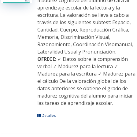
madurez cognitiva del alumno de cara al
la
aprendizaje escolar de la lectura y la
página
escritura. La valoración se lleva a cabo a
de
través de los siguientes subtest: Espacio,
producto
Cantidad, Cuerpo, Reproducción Gráfica,
Memoria, Discriminación Visual,
Razonamiento, Coordinación Visomanual,
Lateralidad Usual y Pronunciación.
OFRECE:
✓ Datos sobre la comprensión
verbal ✓ Madurez para la lectura ✓
Madurez para la escritura ✓ Madurez para
el cálculo De la valoración global de los
datos anteriores se obtiene el grado de
madurez cognitiva del alumno para iniciar
las tareas de aprendizaje escolar.
Este
Detalles
producto
tiene