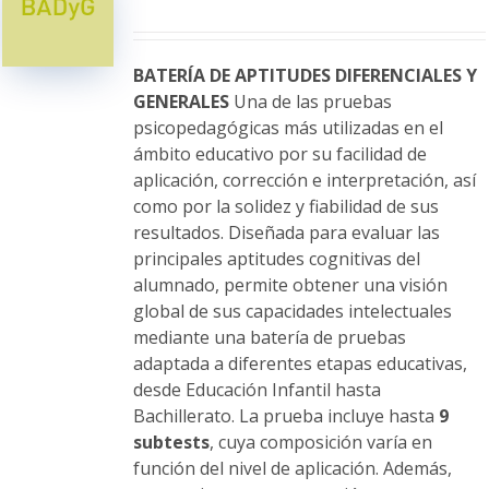
se
pueden
elegir
BATERÍA DE APTITUDES DIFERENCIALES Y
en
GENERALES
Una de las pruebas
la
psicopedagógicas más utilizadas en el
página
ámbito educativo por su facilidad de
de
aplicación, corrección e interpretación, así
producto
como por la solidez y fiabilidad de sus
resultados. Diseñada para evaluar las
principales aptitudes cognitivas del
alumnado, permite obtener una visión
global de sus capacidades intelectuales
mediante una batería de pruebas
adaptada a diferentes etapas educativas,
desde Educación Infantil hasta
Bachillerato. La prueba incluye hasta
9
subtests
, cuya composición varía en
función del nivel de aplicación. Además,