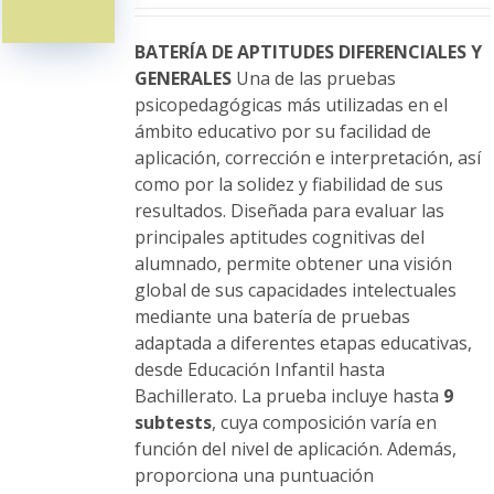
pueden
elegir
BATERÍA DE APTITUDES DIFERENCIALES Y
en
GENERALES
Una de las pruebas
la
psicopedagógicas más utilizadas en el
página
ámbito educativo por su facilidad de
de
aplicación, corrección e interpretación, así
producto
como por la solidez y fiabilidad de sus
resultados. Diseñada para evaluar las
principales aptitudes cognitivas del
alumnado, permite obtener una visión
global de sus capacidades intelectuales
mediante una batería de pruebas
adaptada a diferentes etapas educativas,
desde Educación Infantil hasta
Bachillerato. La prueba incluye hasta
9
subtests
, cuya composición varía en
función del nivel de aplicación. Además,
proporciona una puntuación