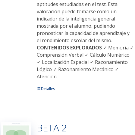
aptitudes estudiadas en el test. Esta
valoración puede tomarse como un
indicador de la inteligencia general
mostrada por el alumno, pudiendo
pronosticar la capacidad de aprendizaje y
el rendimiento escolar del mismo.
CONTENIDOS EXPLORADOS
✓ Memoria ✓
Comprensión Verbal ✓ Cálculo Numérico
✓ Localización Espacial ✓ Razonamiento
Lógico ✓ Razonamiento Mecánico ✓
Atención
Este
Detalles
producto
tiene
múltiples
variantes.
BETA 2
Las
opciones