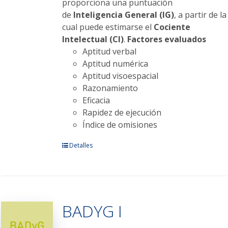
proporciona una puntuación
de
Inteligencia General (IG)
, a partir de la
cual puede estimarse el
Cociente
Intelectual (CI)
.
Factores evaluados
Aptitud verbal
Aptitud numérica
Aptitud visoespacial
Razonamiento
Eficacia
Rapidez de ejecución
Índice de omisiones
Este
Detalles
producto
tiene
múltiples
variantes.
BADYG I
Las
opciones