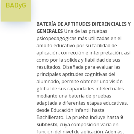
opciones
se
pueden
elegir
BATERÍA DE APTITUDES DIFERENCIALES Y
en
GENERALES
Una de las pruebas
la
psicopedagógicas más utilizadas en el
página
ámbito educativo por su facilidad de
de
aplicación, corrección e interpretación, así
producto
como por la solidez y fiabilidad de sus
resultados. Diseñada para evaluar las
principales aptitudes cognitivas del
alumnado, permite obtener una visión
global de sus capacidades intelectuales
mediante una batería de pruebas
adaptada a diferentes etapas educativas,
desde Educación Infantil hasta
Bachillerato. La prueba incluye hasta
9
subtests
, cuya composición varía en
función del nivel de aplicación. Además,