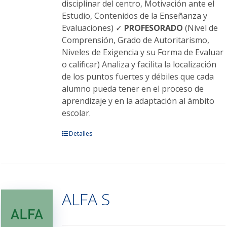
disciplinar del centro, Motivación ante el
Estudio, Contenidos de la Enseñanza y
Evaluaciones) ✓
PROFESORADO
(Nivel de
Comprensión, Grado de Autoritarismo,
Niveles de Exigencia y su Forma de Evaluar
o calificar) Analiza y facilita la localización
de los puntos fuertes y débiles que cada
alumno pueda tener en el proceso de
aprendizaje y en la adaptación al ámbito
escolar.
Este
Detalles
producto
tiene
múltiples
variantes.
ALFA S
Las
opciones
se