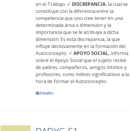
en el Trabajo. ✓
DISCREPANCIA
, la cual se
constituye con la diferencia entre la
competencia que uno cree tener en una
determinada área o dimensión y la
importancia que se le atribuye a dicha
dimensión. Es esta discrepancia, la que
influye decisivamente en la formación del
Autoconcepto. ✓
APOYO SOCIAL,
informa
sobre el Apoyo Social que el sujeto recibe
de padres, compañeros, amigos íntimos y
profesores, como índices significativos a la
hora de formar el Autoconcepto.
Este
Detalles
producto
tiene
múltiples
variantes.
BADYG E1
Las