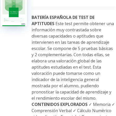
se
pueden
elegir
BATERÍA ESPAÑOLA DE TEST DE
en
APTITUDES
Este test permite obtener una
la
información muy contrastada sobre
página
diversas capacidades o aptitudes que
de
intervienen en las tareas de aprendizaje
producto
escolar. Se compone de 5 pruebas básicas
y 2 complementarias. Con todas ellas, se
elabora una valoración global de las
aptitudes estudiadas en el test. Esta
valoración puede tomarse como un
indicador de la inteligencia general
mostrada por el alumno, pudiendo
pronosticar la capacidad de aprendizaje y
el rendimiento escolar del mismo.
CONTENIDOS EXPLORADOS
✓ Memoria ✓
Comprensión Verbal ✓ Cálculo Numérico