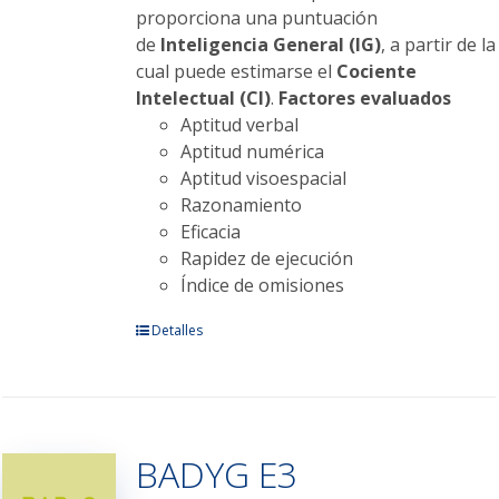
proporciona una puntuación
de
Inteligencia General (IG)
, a partir de la
cual puede estimarse el
Cociente
Intelectual (CI)
.
Factores evaluados
Aptitud verbal
Aptitud numérica
Aptitud visoespacial
Razonamiento
Eficacia
Rapidez de ejecución
Índice de omisiones
Este
Detalles
producto
tiene
múltiples
variantes.
BADYG E3
Las
opciones